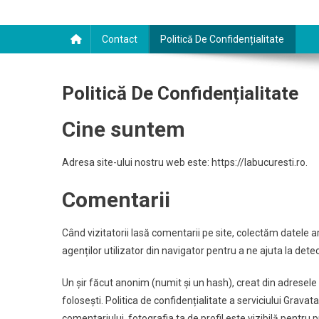
Contact
Politică De Confidențialitate
Politică De Confidențialitate
Cine suntem
Adresa site-ului nostru web este: https://labucuresti.ro.
Comentarii
Când vizitatorii lasă comentarii pe site, colectăm datele ar
agenților utilizator din navigator pentru a ne ajuta la det
Un șir făcut anonim (numit și un hash), creat din adresele 
folosești. Politica de confidențialitate a serviciului Grav
comentariului, fotografia ta de profil este vizibilă pentru 