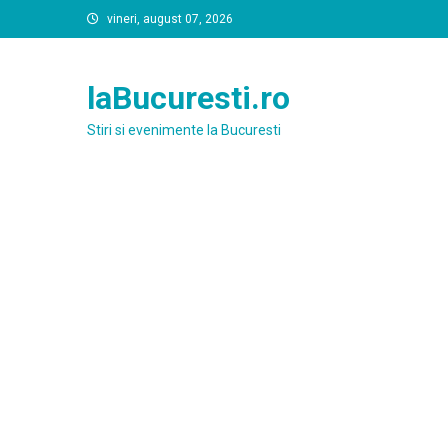
Skip
vineri, august 07, 2026
to
content
laBucuresti.ro
Stiri si evenimente la Bucuresti