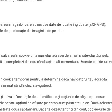
rcarea imaginilor care au incluse date de locație înglobate (EXIF GPS).
le despre locație din imaginile de pe site.
 salvarea în cookie-uri a numelui, adresei de email și site-ului tău web.
ă le completezi din nou când lași un alt comentariu. Aceste cookie-uri v
 un cookie temporar pentru a determina dacă navigatorul tău acceptă
eliminat când închizi navigatorul.
ți salva informațiile de autentificare și opțiunile de afișare pe ecran.
cele pentru opțiuni de afișare pe ecran sunt păstrate un an. Dacă selecte
păstrate două săptămâni. Dacă te dezautentifici din cont, cookie-urile de