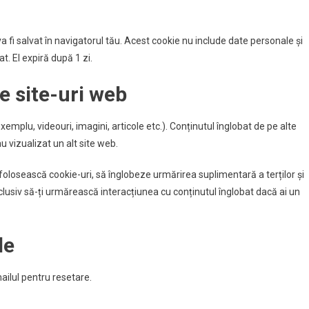
a fi salvat în navigatorul tău. Acest cookie nu include date personale și
at. El expiră după 1 zi.
e site-uri web
xemplu, videouri, imagini, articole etc.). Conținutul înglobat de pe alte
u vizualizat un alt site web.
folosească cookie-uri, să înglobeze urmărirea suplimentară a terților și
nclusiv să-ți urmărească interacțiunea cu conținutul înglobat dacă ai un
le
mailul pentru resetare.