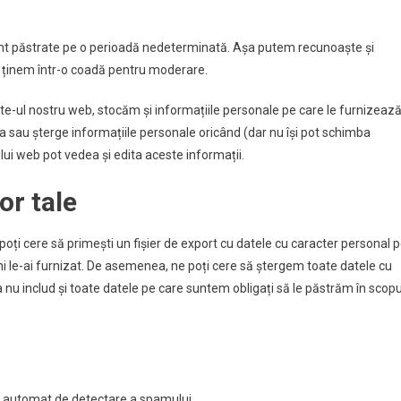
unt păstrate pe o perioadă nedeterminată. Așa putem recunoaște și
 ținem într-o coadă pentru moderare.
site-ul nostru web, stocăm și informațiile personale pe care le furnizeaz
, edita sau șterge informațiile personale oricând (dar nu își pot schimba
lui web pot vedea și edita aceste informații.
or tale
poți cere să primești un fișier de export cu datele cu caracter personal 
 ni le-ai furnizat. De asemenea, ne poți cere să ștergem toate datele cu
nu includ și toate datele pe care suntem obligați să le păstrăm în scopu
iciu automat de detectare a spamului.