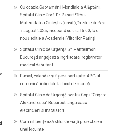
Cu ocazia Săptămânii Mondiale a Alăptării,
Spitalul Clinic Prof. Dr. Panait Sîrbu-
Maternitatea Giulești vă invită, în zilele de 6 și
7 august 2026, începând cu ora 15:00, la o
nouă ediție a Academiei Viitorilor Părinți
Spitalul Clinic de Urgență Sf .Pantelimon
București angajeaza ingrijitoare, registrator
medical debutant
or
E-mail, calendar şi fişiere partajate: ABC-ul
comunicării digitale la locul de muncă
Spitalul Clinic de Urgență pentru Copii “Grigore
Alexandrescu” Bucuresti angajeaza
electricieni si instalatori
Cum influențează stilul de viață proiectarea
zi
unei locuințe