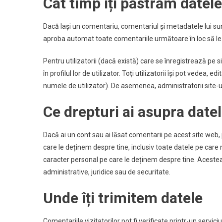
Cât timp îți păstrăm datele
Dacă lași un comentariu, comentariul și metadatele lui s
aproba automat toate comentariile următoare în loc să le
Pentru utilizatorii (dacă există) care se înregistrează pe 
în profilul lor de utilizator. Toți utilizatorii își pot vedea
numele de utilizator). De asemenea, administratorii site-u
Ce drepturi ai asupra datel
Dacă ai un cont sau ai lăsat comentarii pe acest site web, 
care le deținem despre tine, inclusiv toate datele pe care
caracter personal pe care le deținem despre tine. Acestea 
administrative, juridice sau de securitate.
Unde îți trimitem datele
Comentariile vizitatorilor pot fi verificate printr-un serv