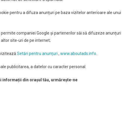
cookie pentru a difuza anunțuri pe baza vizitelor anterioare ale unui
e permite companiei Google și partenerilor săi să difuzeze anunțuri
 altor site-uri de pe internet;
 vizitează
Setări pentru anunțuri
,
www.aboutads.info
.
ale publicitarea, a datelor cu caracter personal.
și informații din orașul tău, urmărește-ne