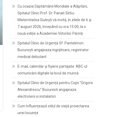
Cu ocazia Săptămânii Mondiale a Alăptării,
Spitalul Clinic Prof. Dr. Panait Sîrbu-
Maternitatea Giulești vă invită, în zilele de 6 și
7 august 2026, începând cu ora 15:00, la o
nouă ediție a Academiei Viitorilor Părinți
Spitalul Clinic de Urgență Sf .Pantelimon
București angajeaza ingrijitoare, registrator
medical debutant
E-mail, calendar şi fişiere partajate: ABC-ul
comunicării digitale la locul de muncă
Spitalul Clinic de Urgență pentru Copii “Grigore
Alexandrescu” Bucuresti angajeaza
electricieni si instalatori
Cum influențează stilul de viață proiectarea
unei locuințe