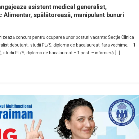
 angajeaza asistent medical generalist,
oc Alimentar, spălătoreasă, manipulant bunuri
ganizează concurs pentru ocuparea unor posturi vacante: Secție Clinica
alist debutant , studii PL/S, diploma de bacalaureat, fara vechime; – 1
, studii PL/S, diploma de bacalaureat – 1 post – infirmieră […]