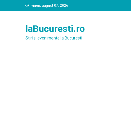
Skip
vineri, august 07, 2026
to
content
laBucuresti.ro
Stiri si evenimente la Bucuresti