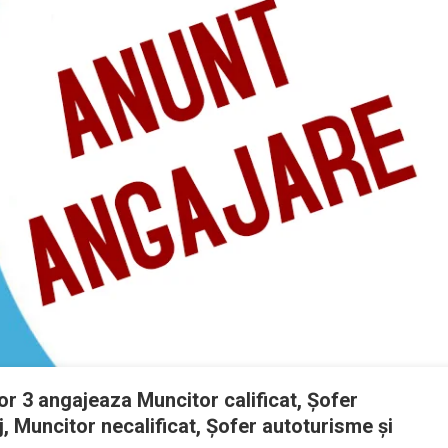
or 3 angajeaza Muncitor calificat, Șofer
 Muncitor necalificat, Șofer autoturisme și