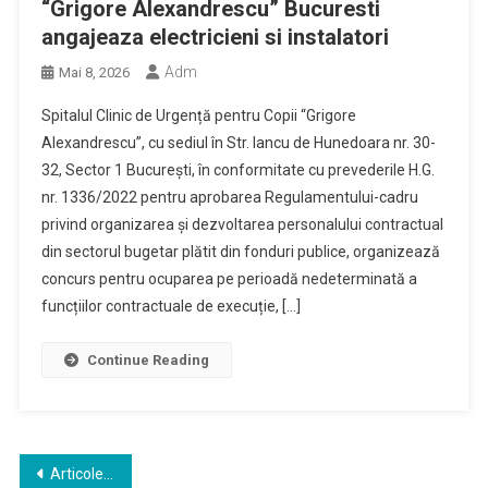
“Grigore Alexandrescu” Bucuresti
angajeaza electricieni si instalatori
Adm
Mai 8, 2026
Spitalul Clinic de Urgență pentru Copii “Grigore
Alexandrescu”, cu sediul în Str. Iancu de Hunedoara nr. 30-
32, Sector 1 Bucureşti, în conformitate cu prevederile H.G.
nr. 1336/2022 pentru aprobarea Regulamentului-cadru
privind organizarea şi dezvoltarea personalului contractual
din sectorul bugetar plătit din fonduri publice, organizează
concurs pentru ocuparea pe perioadă nedeterminată a
funcțiilor contractuale de execuție, […]
Continue Reading
Navigare
Articole mai vechi