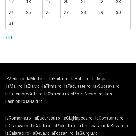
17
18
19
20
21
22
23
24
25
26
27
28
29
30
31
« iul.
eMedic.ro
laMedic.ro
laSpital.ro
laHotel.ro
la-Masa.ro
laMall.ro
laZiar.ro
laFirma.ro
laFacultate.ro
la-Suceava.ro
laExecutareSilita.ro
laChisinau.ro
laPiatraNeamt.ro
High-
Fashion.ro
laBalti.ro
laRomania.ro
laBucuresti.ro
laClujNapoca.ro
laConstanta.ro
laCraiova.ro
laGalati.ro
laPloiesti.ro
laTimisoara.ro
laBuzau.ro
laCalarasi.ro
laDeva.ro
laFocsani.ro
laGiurgiu.ro