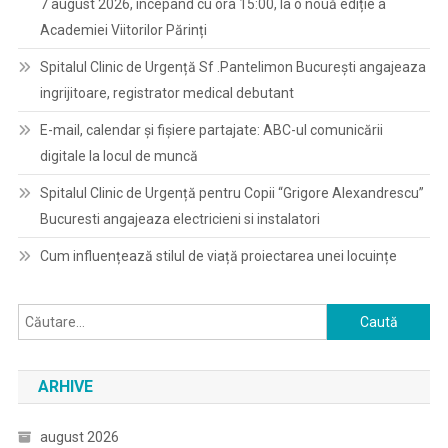
7 august 2026, începând cu ora 15:00, la o nouă ediție a
Academiei Viitorilor Părinți
Spitalul Clinic de Urgență Sf .Pantelimon București angajeaza
ingrijitoare, registrator medical debutant
E-mail, calendar şi fişiere partajate: ABC-ul comunicării
digitale la locul de muncă
Spitalul Clinic de Urgență pentru Copii “Grigore Alexandrescu”
Bucuresti angajeaza electricieni si instalatori
Cum influențează stilul de viață proiectarea unei locuințe
Caută
după:
ARHIVE
august 2026