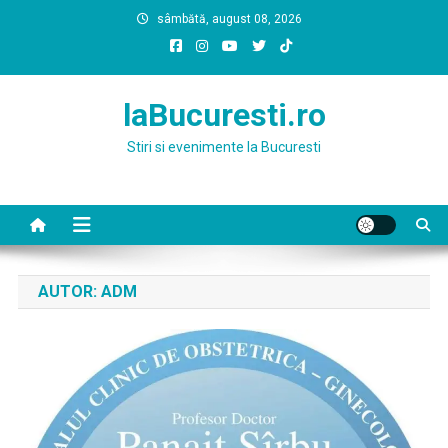
Skip
sâmbătă, august 08, 2026
to
content
laBucuresti.ro
Stiri si evenimente la Bucuresti
AUTOR:
ADM