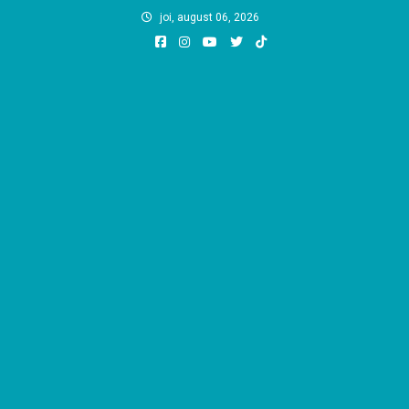
Skip
joi, august 06, 2026
to
content