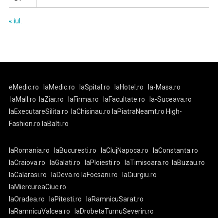
« iul.
eMedic.ro
laMedic.ro
laSpital.ro
laHotel.ro
la-Masa.ro
laMall.ro
laZiar.ro
laFirma.ro
laFacultate.ro
la-Suceava.ro
laExecutareSilita.ro
laChisinau.ro
laPiatraNeamt.ro
High-
Fashion.ro
laBalti.ro
laRomania.ro
laBucuresti.ro
laClujNapoca.ro
laConstanta.ro
laCraiova.ro
laGalati.ro
laPloiesti.ro
laTimisoara.ro
laBuzau.ro
laCalarasi.ro
laDeva.ro
laFocsani.ro
laGiurgiu.ro
laMiercureaCiuc.ro
laOradea.ro
laPitesti.ro
laRamnicuSarat.ro
laRamnicuValcea.ro
laDrobetaTurnuSeverin.ro