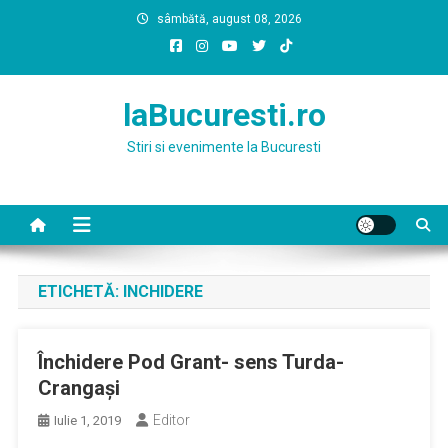
Skip
sâmbătă, august 08, 2026
to
content
laBucuresti.ro
Stiri si evenimente la Bucuresti
ETICHETĂ:
INCHIDERE
Închidere Pod Grant- sens Turda-
Crangaşi
Editor
Iulie 1, 2019