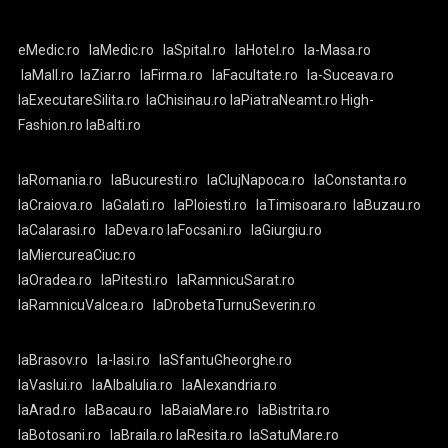
eMedic.ro
laMedic.ro
laSpital.ro
laHotel.ro
la-Masa.ro
laMall.ro
laZiar.ro
laFirma.ro
laFacultate.ro
la-Suceava.ro
laExecutareSilita.ro
laChisinau.ro
laPiatraNeamt.ro
High-
Fashion.ro
laBalti.ro
laRomania.ro
laBucuresti.ro
laClujNapoca.ro
laConstanta.ro
laCraiova.ro
laGalati.ro
laPloiesti.ro
laTimisoara.ro
laBuzau.ro
laCalarasi.ro
laDeva.ro
laFocsani.ro
laGiurgiu.ro
laMiercureaCiuc.ro
laOradea.ro
laPitesti.ro
laRamnicuSarat.ro
laRamnicuValcea.ro
laDrobetaTurnuSeverin.ro
laBrasov.ro
la-Iasi.ro
laSfantuGheorghe.ro
laVaslui.ro
laAlbaIulia.ro
laAlexandria.ro
laArad.ro
laBacau.ro
laBaiaMare.ro
laBistrita.ro
laBotosani.ro
laBraila.ro
laResita.ro
laSatuMare.ro