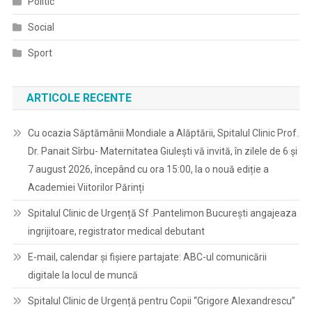
Politic
Social
Sport
ARTICOLE RECENTE
Cu ocazia Săptămânii Mondiale a Alăptării, Spitalul Clinic Prof.
Dr. Panait Sîrbu- Maternitatea Giulești vă invită, în zilele de 6 și
7 august 2026, începând cu ora 15:00, la o nouă ediție a
Academiei Viitorilor Părinți
Spitalul Clinic de Urgență Sf .Pantelimon București angajeaza
ingrijitoare, registrator medical debutant
E-mail, calendar şi fişiere partajate: ABC-ul comunicării
digitale la locul de muncă
Spitalul Clinic de Urgență pentru Copii “Grigore Alexandrescu”