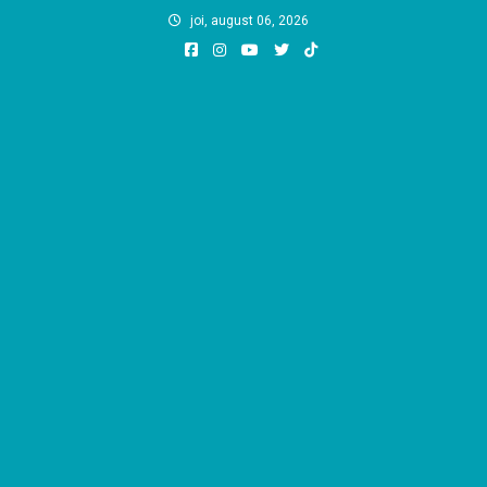
Skip
joi, august 06, 2026
to
content