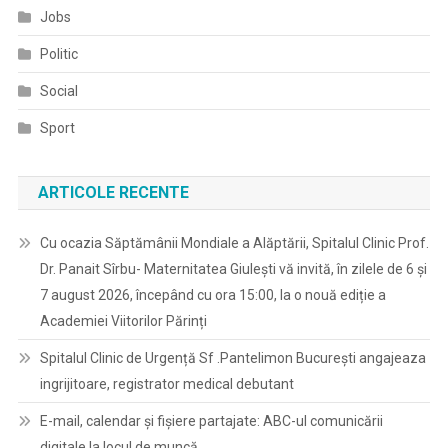
Jobs
Politic
Social
Sport
ARTICOLE RECENTE
Cu ocazia Săptămânii Mondiale a Alăptării, Spitalul Clinic Prof.
Dr. Panait Sîrbu- Maternitatea Giulești vă invită, în zilele de 6 și
7 august 2026, începând cu ora 15:00, la o nouă ediție a
Academiei Viitorilor Părinți
Spitalul Clinic de Urgență Sf .Pantelimon București angajeaza
ingrijitoare, registrator medical debutant
E-mail, calendar şi fişiere partajate: ABC-ul comunicării
digitale la locul de muncă