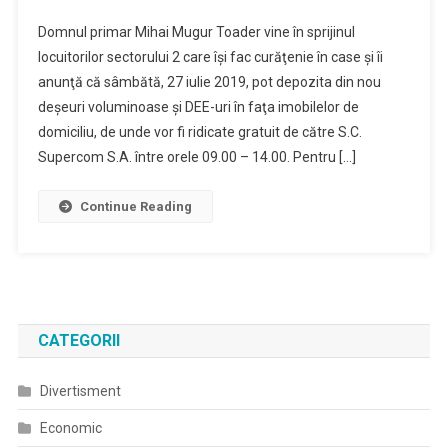
Domnul primar Mihai Mugur Toader vine în sprijinul
locuitorilor sectorului 2 care îşi fac curăţenie în case şi îi
anunţă că sâmbătă, 27 iulie 2019, pot depozita din nou
deşeuri voluminoase şi DEE-uri în faţa imobilelor de
domiciliu, de unde vor fi ridicate gratuit de către S.C.
Supercom S.A. între orele 09.00 – 14.00. Pentru […]
Continue Reading
CATEGORII
Divertisment
Economic