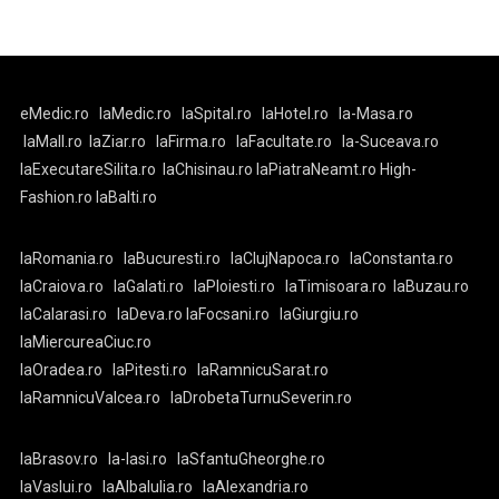
eMedic.ro
laMedic.ro
laSpital.ro
laHotel.ro
la-Masa.ro
laMall.ro
laZiar.ro
laFirma.ro
laFacultate.ro
la-Suceava.ro
laExecutareSilita.ro
laChisinau.ro
laPiatraNeamt.ro
High-
Fashion.ro
laBalti.ro
laRomania.ro
laBucuresti.ro
laClujNapoca.ro
laConstanta.ro
laCraiova.ro
laGalati.ro
laPloiesti.ro
laTimisoara.ro
laBuzau.ro
laCalarasi.ro
laDeva.ro
laFocsani.ro
laGiurgiu.ro
laMiercureaCiuc.ro
laOradea.ro
laPitesti.ro
laRamnicuSarat.ro
laRamnicuValcea.ro
laDrobetaTurnuSeverin.ro
laBrasov.ro
la-Iasi.ro
laSfantuGheorghe.ro
laVaslui.ro
laAlbaIulia.ro
laAlexandria.ro