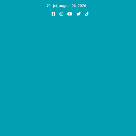
Skip
joi, august 06, 2026
to
content