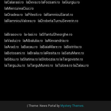
laCalarasi.ro
laDeva.ro
laFocsani.ro
laGiurgiu.ro
laMiercureaCiuc.ro
laOradea.ro
laPitesti.ro
laRamnicuSarat.ro
laRamnicuValcea.ro
laDrobetaTurnuSeverin.ro
laBrasov.ro
la-Iasi.ro
laSfantuGheorghe.ro
laVaslui.ro
laAlbaIulia.ro
laAlexandria.ro
laArad.ro
laBacau.ro
laBaiaMare.ro
laBistrita.ro
laBotosani.ro
laBraila.ro
laResita.ro
laSatuMare.ro
laSibiu.ro
laSlatina.ro
laSlobozia.ro
laTargoviste.ro
laTarguJiu.ro
laTarguMures.ro
laTulcea.ro
laZalau.ro
|
Theme: News Portal by
Mystery Themes
.