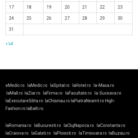
17
18
19
20
21
22
23
24
25
26
27
28
29
30
31
« iul.
eMedic.ro
laMedic.ro
laSpital.ro
laHotel.ro
la-Masa.ro
laMall.ro
laZiar.ro
laFirma.ro
laFacultate.ro
la-Suceava.ro
laExecutareSilita.ro
laChisinau.ro
laPiatraNeamt.ro
High-
Fashion.ro
laBalti.ro
laRomania.ro
laBucuresti.ro
laClujNapoca.ro
laConstanta.ro
laCraiova.ro
laGalati.ro
laPloiesti.ro
laTimisoara.ro
laBuzau.ro