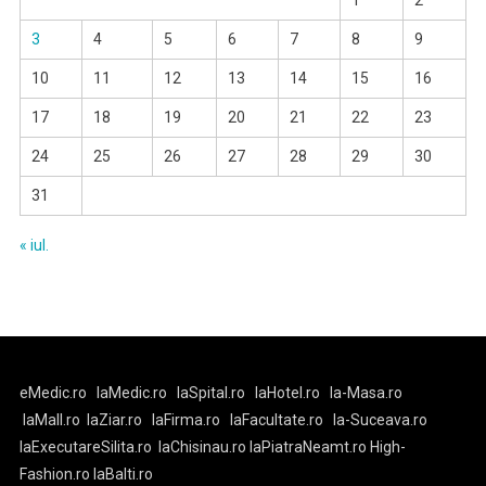
1
2
3
4
5
6
7
8
9
10
11
12
13
14
15
16
17
18
19
20
21
22
23
24
25
26
27
28
29
30
31
« iul.
eMedic.ro
laMedic.ro
laSpital.ro
laHotel.ro
la-Masa.ro
laMall.ro
laZiar.ro
laFirma.ro
laFacultate.ro
la-Suceava.ro
laExecutareSilita.ro
laChisinau.ro
laPiatraNeamt.ro
High-
Fashion.ro
laBalti.ro