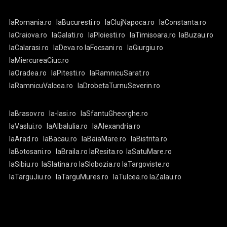
laRomania.ro
laBucuresti.ro
laClujNapoca.ro
laConstanta.ro
laCraiova.ro
laGalati.ro
laPloiesti.ro
laTimisoara.ro
laBuzau.ro
laCalarasi.ro
laDeva.ro
laFocsani.ro
laGiurgiu.ro
laMiercureaCiuc.ro
laOradea.ro
laPitesti.ro
laRamnicuSarat.ro
laRamnicuValcea.ro
laDrobetaTurnuSeverin.ro
laBrasov.ro
la-Iasi.ro
laSfantuGheorghe.ro
laVaslui.ro
laAlbaIulia.ro
laAlexandria.ro
laArad.ro
laBacau.ro
laBaiaMare.ro
laBistrita.ro
laBotosani.ro
laBraila.ro
laResita.ro
laSatuMare.ro
laSibiu.ro
laSlatina.ro
laSlobozia.ro
laTargoviste.ro
laTarguJiu.ro
laTarguMures.ro
laTulcea.ro
laZalau.ro