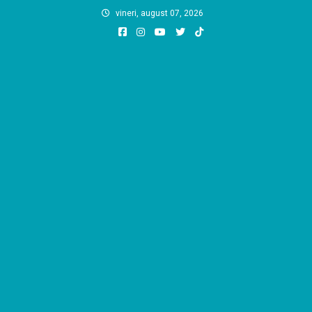
Skip
vineri, august 07, 2026
to
content