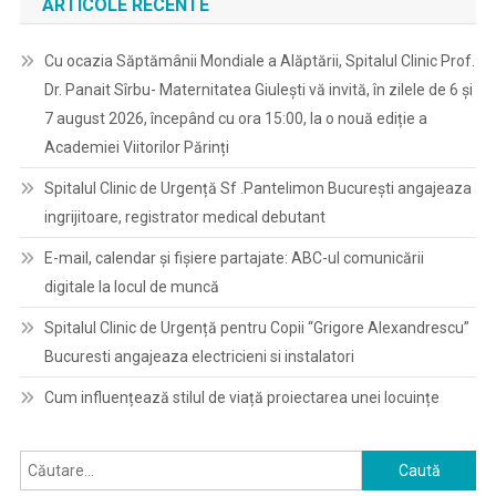
ARTICOLE RECENTE
Cu ocazia Săptămânii Mondiale a Alăptării, Spitalul Clinic Prof.
Dr. Panait Sîrbu- Maternitatea Giulești vă invită, în zilele de 6 și
7 august 2026, începând cu ora 15:00, la o nouă ediție a
Academiei Viitorilor Părinți
Spitalul Clinic de Urgență Sf .Pantelimon București angajeaza
ingrijitoare, registrator medical debutant
E-mail, calendar şi fişiere partajate: ABC-ul comunicării
digitale la locul de muncă
Spitalul Clinic de Urgență pentru Copii “Grigore Alexandrescu”
Bucuresti angajeaza electricieni si instalatori
Cum influențează stilul de viață proiectarea unei locuințe
Caută
după: