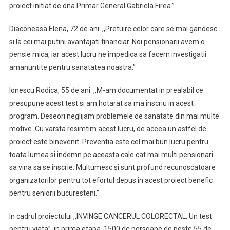
proiect initiat de dna.Primar General Gabriela Firea.”
Diaconeasa Elena, 72 de ani: ,,Pretuire celor care se mai gandesc
si la cei mai putini avantajati financiar. Noi pensionarii avem o
pensie mica, iar acest lucru ne impedica sa facem investigatii
amanuntite pentru sanatatea noastra.”
Ionescu Rodica, 55 de ani: ,,M-am documentat in prealabil ce
presupune acest test si am hotarat sa ma inscriu in acest
program. Deseori neglijam problemele de sanatate din mai multe
motive. Cu varsta resimtim acest lucru, de aceea un astfel de
proiect este binevenit. Preventia este cel mai bun lucru pentru
toata lumea si indemn pe aceasta cale cat mai multi pensionari
sa vina sa se inscrie. Multumesc si sunt profund recunoscatoare
organizatorilor pentru tot efortul depus in acest proiect benefic
pentru seniorii bucuresteni.”
In cadrul proiectului ,,INVINGE CANCERUL COLORECTAL. Un test
pentru viata”, in prima etapa, 1500 de persoane de peste 55 de