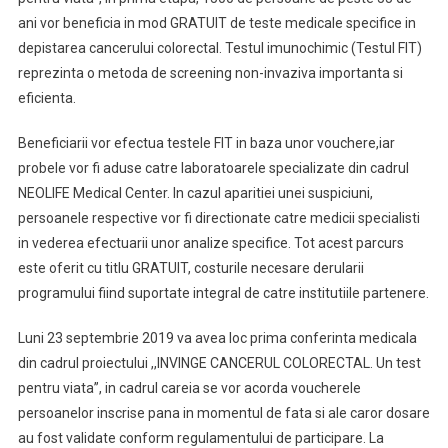
ani vor beneficia in mod GRATUIT de teste medicale specifice in
depistarea cancerului colorectal. Testul imunochimic (Testul FIT)
reprezinta o metoda de screening non-invaziva importanta si
eficienta.
Beneficiarii vor efectua testele FIT in baza unor vouchere,iar
probele vor fi aduse catre laboratoarele specializate din cadrul
NEOLIFE Medical Center. In cazul aparitiei unei suspiciuni,
persoanele respective vor fi directionate catre medicii specialisti
in vederea efectuarii unor analize specifice. Tot acest parcurs
este oferit cu titlu GRATUIT, costurile necesare derularii
programului fiind suportate integral de catre institutiile partenere.
Luni 23 septembrie 2019 va avea loc prima conferinta medicala
din cadrul proiectului ,,INVINGE CANCERUL COLORECTAL. Un test
pentru viata”, in cadrul careia se vor acorda voucherele
persoanelor inscrise pana in momentul de fata si ale caror dosare
au fost validate conform regulamentului de participare. La