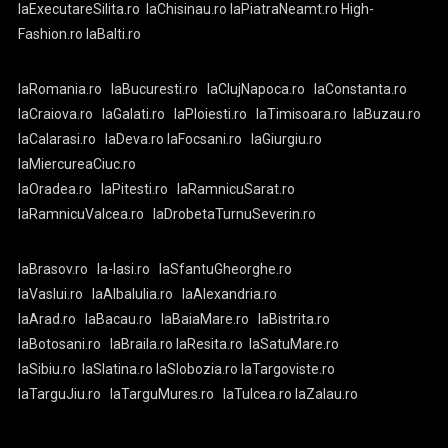
laExecutareSilita.ro
laChisinau.ro
laPiatraNeamt.ro
High-
Fashion.ro
laBalti.ro
laRomania.ro
laBucuresti.ro
laClujNapoca.ro
laConstanta.ro
laCraiova.ro
laGalati.ro
laPloiesti.ro
laTimisoara.ro
laBuzau.ro
laCalarasi.ro
laDeva.ro
laFocsani.ro
laGiurgiu.ro
laMiercureaCiuc.ro
laOradea.ro
laPitesti.ro
laRamnicuSarat.ro
laRamnicuValcea.ro
laDrobetaTurnuSeverin.ro
laBrasov.ro
la-Iasi.ro
laSfantuGheorghe.ro
laVaslui.ro
laAlbaIulia.ro
laAlexandria.ro
laArad.ro
laBacau.ro
laBaiaMare.ro
laBistrita.ro
laBotosani.ro
laBraila.ro
laResita.ro
laSatuMare.ro
laSibiu.ro
laSlatina.ro
laSlobozia.ro
laTargoviste.ro
laTarguJiu.ro
laTarguMures.ro
laTulcea.ro
laZalau.ro