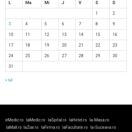
L
Ma
Mi
J
V
S
D
1
2
3
4
5
6
7
8
9
10
11
12
13
14
15
16
17
18
19
20
21
22
23
24
25
26
27
28
29
30
31
« iul.
eMedic.ro
laMedic.ro
laSpital.ro
laHotel.ro
la-Masa.ro
laMall.ro
laZiar.ro
laFirma.ro
laFacultate.ro
la-Suceava.ro