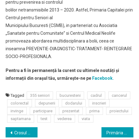
pentru prevenirea si controlul
bolilor netransmisibile 2013 – 2020. Astfel, Primaria Capitalei prin
Centrul pentru Seniori al
Municipiului Bucuresti (CSMB), in parteneriat cu Asociatia
„Sanatate pentru Comunitate” si Centrul Medical Neolife
promoveaza abordarea multidisciplinara a bolii, ceea ce
inseamna PREVENTIE-DIAGNOSTIC-TRATAMENT- REINTEGRARE
SOCIO-PROFESIONALA.
Pentru a fi în permanență la curent cu ultimele noutăți și
informații din orașul tău, urmărește-ne pe
Facebook.
Tagged
355 seniori
bucuresteni
cadrul
cancerul
colorectal
depunerii
dodarului
inscrieri
invinge
participare
prezentat
prima
proiectului
saptamana
test
vederea
viata
Navigare
Crosul Epilepsy Challenge 2019 ajunge în Bucureşti pe 22 septembrie
Primăria Capitalei: consolidarea Pasajului Străulești, realizată de Compania Municipală Străzi, Poduri şi Pasaje, a fost finalizată, proiectul integral este gata la 15 octombrie