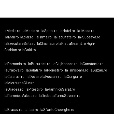
eMedic.ro
laMedic.ro
laSpital.ro
laHotel.ro
la-Masa.ro
laMall.ro
laZiar.ro
laFirma.ro
laFacultate.ro
la-Suceava.ro
laExecutareSilita.ro
laChisinau.ro
laPiatraNeamt.ro
High-
Fashion.ro
laBalti.ro
laRomania.ro
laBucuresti.ro
laClujNapoca.ro
laConstanta.ro
laCraiova.ro
laGalati.ro
laPloiesti.ro
laTimisoara.ro
laBuzau.ro
laCalarasi.ro
laDeva.ro
laFocsani.ro
laGiurgiu.ro
laMiercureaCiuc.ro
laOradea.ro
laPitesti.ro
laRamnicuSarat.ro
laRamnicuValcea.ro
laDrobetaTurnuSeverin.ro
laBrasov.ro
la-Iasi.ro
laSfantuGheorghe.ro