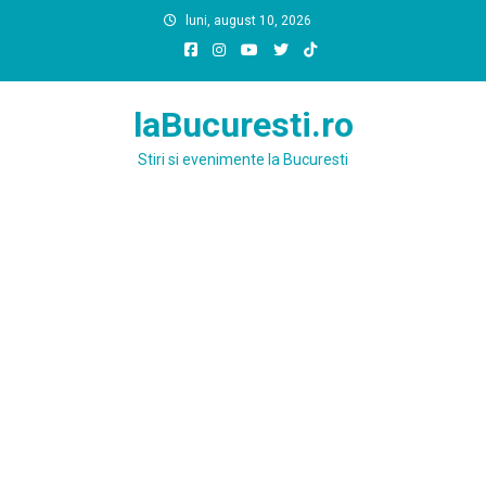
Skip
luni, august 10, 2026
to
content
laBucuresti.ro
Stiri si evenimente la Bucuresti