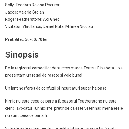
Sally: Teodora Daiana Pacurar
Jackie: Valeria Stoian
Roger Featherstone: Adi Gheo
Vizitator: Vlad Ianus, Daniel Nuta, Mihnea Nicolau
Pret Bilet:
50/60/70 lei
Sinopsis
De la regizorul comediilor de succes marca Teatrul Elisabeta – va
prezentam un regal de rasete si voie buna!
Un lant nesfarsit de confuzii si incurcaturi super haioase!
Nimic nu este ceea ce pare a fi: pastorul Featherstone nu este
cleric, avocatul Tunnicliffe pretinde ca este veterinar, menajerele
nu sunt ceea ce par a fi….
Si toate astea doar pentru ca politistul Henry si sora lui, Sarah,