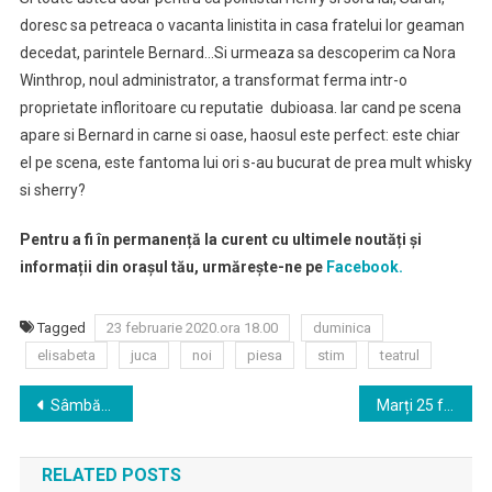
doresc sa petreaca o vacanta linistita in casa fratelui lor geaman
decedat, parintele Bernard…Si urmeaza sa descoperim ca Nora
Winthrop, noul administrator, a transformat ferma intr-o
proprietate infloritoare cu reputatie dubioasa. Iar cand pe scena
apare si Bernard in carne si oase, haosul este perfect: este chiar
el pe scena, este fantoma lui ori s-au bucurat de prea mult whisky
si sherry?
Pentru a fi în permanență la curent cu ultimele noutăți și
informații din orașul tău, urmărește-ne pe
Facebook.
Tagged
23 februarie 2020.ora 18.00
duminica
elisabeta
juca
noi
piesa
stim
teatrul
Navigare
Sâmbătă 22 februarie 2020 ora 18:00 se va juca piesa ,, Incurcatura la nivel inalt” la Teatrul Elisabeta
Marți 25 februarie 2020 ora 19:00 se va juca piesa ”Boeing Boeing,, la Teatrul Elisabeta
în
RELATED POSTS
articole