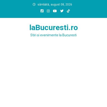
Skip
sâmbătă, august 08, 2026
to
content
laBucuresti.ro
Stiri si evenimente la Bucuresti