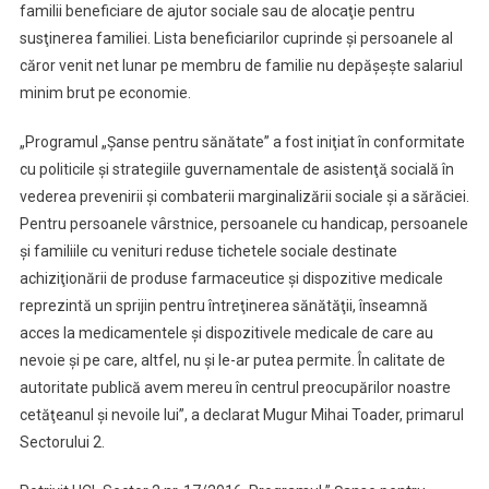
familii beneficiare de ajutor sociale sau de alocaţie pentru
susţinerea familiei. Lista beneficiarilor cuprinde şi persoanele al
căror venit net lunar pe membru de familie nu depăşeşte salariul
minim brut pe economie.
„Programul „Şanse pentru sănătate” a fost iniţiat în conformitate
cu politicile şi strategiile guvernamentale de asistenţă socială în
vederea prevenirii şi combaterii marginalizării sociale şi a sărăciei.
Pentru persoanele vârstnice, persoanele cu handicap, persoanele
şi familiile cu venituri reduse tichetele sociale destinate
achiziţionării de produse farmaceutice şi dispozitive medicale
reprezintă un sprijin pentru întreţinerea sănătăţii, înseamnă
acces la medicamentele şi dispozitivele medicale de care au
nevoie şi pe care, altfel, nu şi le-ar putea permite. În calitate de
autoritate publică avem mereu în centrul preocupărilor noastre
cetăţeanul şi nevoile lui”, a declarat Mugur Mihai Toader, primarul
Sectorului 2.