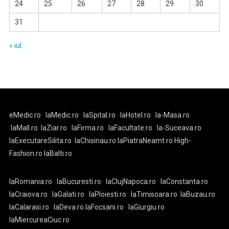
24
25
26
27
28
29
30
31
« iul.
eMedic.ro
laMedic.ro
laSpital.ro
laHotel.ro
la-Masa.ro
laMall.ro
laZiar.ro
laFirma.ro
laFacultate.ro
la-Suceava.ro
laExecutareSilita.ro
laChisinau.ro
laPiatraNeamt.ro
High-
Fashion.ro
laBalti.ro
laRomania.ro
laBucuresti.ro
laClujNapoca.ro
laConstanta.ro
laCraiova.ro
laGalati.ro
laPloiesti.ro
laTimisoara.ro
laBuzau.ro
laCalarasi.ro
laDeva.ro
laFocsani.ro
laGiurgiu.ro
laMiercureaCiuc.ro