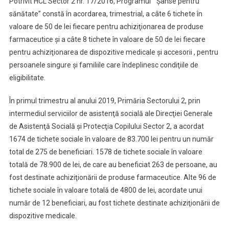
Potrivit HCL Sector 2 nr. 17/2016, Programul ” Şanse pentru
sănătate” constă în acordarea, trimestrial, a câte 6 tichete în
valoare de 50 de lei fiecare pentru achiziţionarea de produse
farmaceutice şi a câte 8 tichete în valoare de 50 de lei fiecare
pentru achiziţionarea de dispozitive medicale şi accesorii , pentru
persoanele singure şi familiile care îndeplinesc condiţiile de
eligibilitate.
În primul trimestru al anului 2019, Primăria Sectorului 2, prin
intermediul serviciilor de asistenţă socială ale Direcţiei Generale
de Asistenţă Socială şi Protecţia Copilului Sector 2, a acordat
1674 de tichete sociale în valoare de 83.700 lei pentru un număr
total de 275 de beneficiari. 1578 de tichete sociale în valoare
totală de 78.900 de lei, de care au beneficiat 263 de persoane, au
fost destinate achiziţionării de produse farmaceutice. Alte 96 de
tichete sociale în valoare totală de 4800 de lei, acordate unui
număr de 12 beneficiari, au fost tichete destinate achiziţionării de
dispozitive medicale.