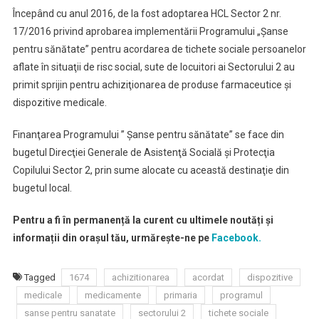
Începând cu anul 2016, de la fost adoptarea HCL Sector 2 nr.
17/2016 privind aprobarea implementării Programului „Şanse
pentru sănătate” pentru acordarea de tichete sociale persoanelor
aflate în situaţii de risc social, sute de locuitori ai Sectorului 2 au
primit sprijin pentru achiziţionarea de produse farmaceutice şi
dispozitive medicale.
Finanţarea Programului ” Şanse pentru sănătate” se face din
bugetul Direcţiei Generale de Asistenţă Socială şi Protecţia
Copilului Sector 2, prin sume alocate cu această destinaţie din
bugetul local.
Pentru a fi în permanență la curent cu ultimele noutăți și
informații din orașul tău, urmărește-ne pe
Facebook.
Tagged
1674
achizitionarea
acordat
dispozitive
medicale
medicamente
primaria
programul
sanse pentru sanatate
sectorului 2
tichete sociale