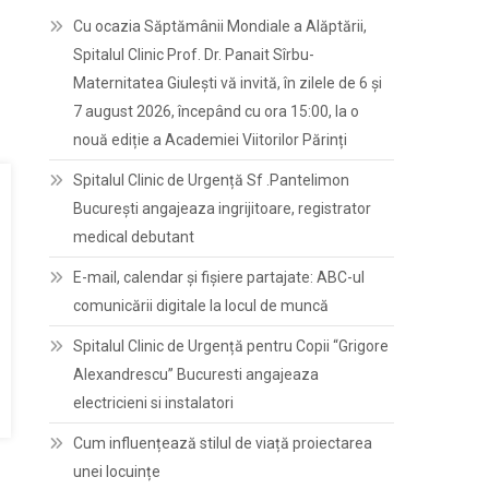
Cu ocazia Săptămânii Mondiale a Alăptării,
Spitalul Clinic Prof. Dr. Panait Sîrbu-
Maternitatea Giulești vă invită, în zilele de 6 și
7 august 2026, începând cu ora 15:00, la o
nouă ediție a Academiei Viitorilor Părinți
Spitalul Clinic de Urgență Sf .Pantelimon
București angajeaza ingrijitoare, registrator
medical debutant
E-mail, calendar şi fişiere partajate: ABC-ul
comunicării digitale la locul de muncă
Spitalul Clinic de Urgență pentru Copii “Grigore
Alexandrescu” Bucuresti angajeaza
electricieni si instalatori
Cum influențează stilul de viață proiectarea
unei locuințe