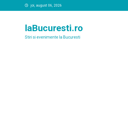
Skip
joi, august 06, 2026
to
content
laBucuresti.ro
Stiri si evenimente la Bucuresti