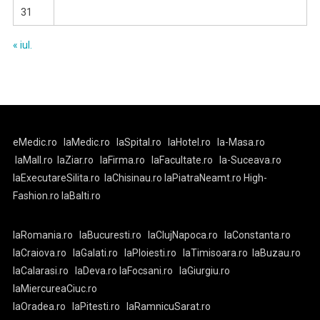
31
« iul.
eMedic.ro
laMedic.ro
laSpital.ro
laHotel.ro
la-Masa.ro
laMall.ro
laZiar.ro
laFirma.ro
laFacultate.ro
la-Suceava.ro
laExecutareSilita.ro
laChisinau.ro
laPiatraNeamt.ro
High-
Fashion.ro
laBalti.ro
laRomania.ro
laBucuresti.ro
laClujNapoca.ro
laConstanta.ro
laCraiova.ro
laGalati.ro
laPloiesti.ro
laTimisoara.ro
laBuzau.ro
laCalarasi.ro
laDeva.ro
laFocsani.ro
laGiurgiu.ro
laMiercureaCiuc.ro
laOradea.ro
laPitesti.ro
laRamnicuSarat.ro