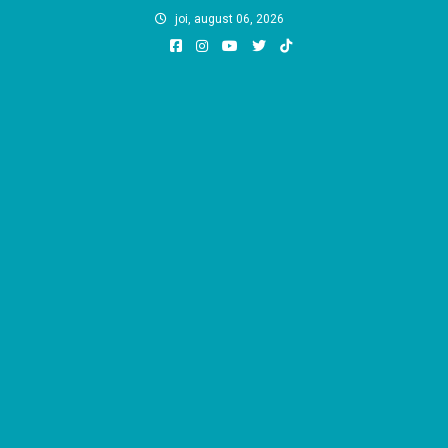
Skip
joi, august 06, 2026
to
content