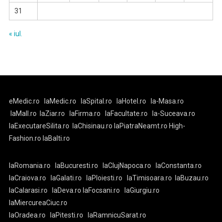
31
« iul.
eMedic.ro
laMedic.ro
laSpital.ro
laHotel.ro
la-Masa.ro
laMall.ro
laZiar.ro
laFirma.ro
laFacultate.ro
la-Suceava.ro
laExecutareSilita.ro
laChisinau.ro
laPiatraNeamt.ro
High-
Fashion.ro
laBalti.ro
laRomania.ro
laBucuresti.ro
laClujNapoca.ro
laConstanta.ro
laCraiova.ro
laGalati.ro
laPloiesti.ro
laTimisoara.ro
laBuzau.ro
laCalarasi.ro
laDeva.ro
laFocsani.ro
laGiurgiu.ro
laMiercureaCiuc.ro
laOradea.ro
laPitesti.ro
laRamnicuSarat.ro