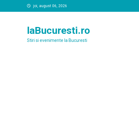
Skip
joi, august 06, 2026
to
content
laBucuresti.ro
Stiri si evenimente la Bucuresti