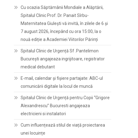
Cu ocazia Săptămânii Mondiale a Alăptării,
Spitalul Clinic Prof. Dr. Panait Sîrbu-
Maternitatea Giulești vă invită, în zilele de 6 și
7 august 2026, începând cu ora 15:00, la o
nouă ediție a Academiei Viitorilor Părinți
Spitalul Clinic de Urgență Sf .Pantelimon
București angajeaza ingrijitoare, registrator
medical debutant
E-mail, calendar şi fişiere partajate: ABC-ul
comunicării digitale la locul de muncă
Spitalul Clinic de Urgență pentru Copii “Grigore
Alexandrescu” Bucuresti angajeaza
electricieni si instalatori
Cum influențează stilul de viață proiectarea
unei locuințe