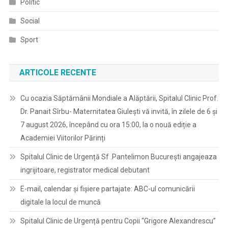
Politic
Social
Sport
ARTICOLE RECENTE
Cu ocazia Săptămânii Mondiale a Alăptării, Spitalul Clinic Prof.
Dr. Panait Sîrbu- Maternitatea Giulești vă invită, în zilele de 6 și
7 august 2026, începând cu ora 15:00, la o nouă ediție a
Academiei Viitorilor Părinți
Spitalul Clinic de Urgență Sf .Pantelimon București angajeaza
ingrijitoare, registrator medical debutant
E-mail, calendar şi fişiere partajate: ABC-ul comunicării
digitale la locul de muncă
Spitalul Clinic de Urgență pentru Copii “Grigore Alexandrescu”