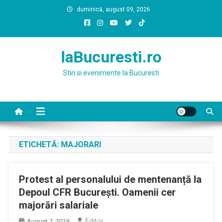
Skip
duminică, august 09, 2026
to
content
laBucuresti.ro
Stiri si evenimente la Bucuresti
ETICHETĂ:
MAJORARI
Protest al personalului de mentenanță la
Depoul CFR București. Oamenii cer
majorări salariale
Editor
August 7, 2019