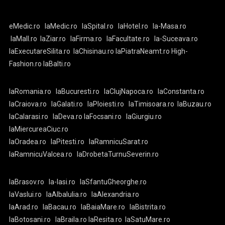
eMedic.ro
laMedic.ro
laSpital.ro
laHotel.ro
la-Masa.ro
laMall.ro
laZiar.ro
laFirma.ro
laFacultate.ro
la-Suceava.ro
laExecutareSilita.ro
laChisinau.ro
laPiatraNeamt.ro
High-
Fashion.ro
laBalti.ro
laRomania.ro
laBucuresti.ro
laClujNapoca.ro
laConstanta.ro
laCraiova.ro
laGalati.ro
laPloiesti.ro
laTimisoara.ro
laBuzau.ro
laCalarasi.ro
laDeva.ro
laFocsani.ro
laGiurgiu.ro
laMiercureaCiuc.ro
laOradea.ro
laPitesti.ro
laRamnicuSarat.ro
laRamnicuValcea.ro
laDrobetaTurnuSeverin.ro
laBrasov.ro
la-Iasi.ro
laSfantuGheorghe.ro
laVaslui.ro
laAlbaIulia.ro
laAlexandria.ro
laArad.ro
laBacau.ro
laBaiaMare.ro
laBistrita.ro
laBotosani.ro
laBraila.ro
laResita.ro
laSatuMare.ro