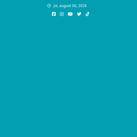
Skip
joi, august 06, 2026
to
content