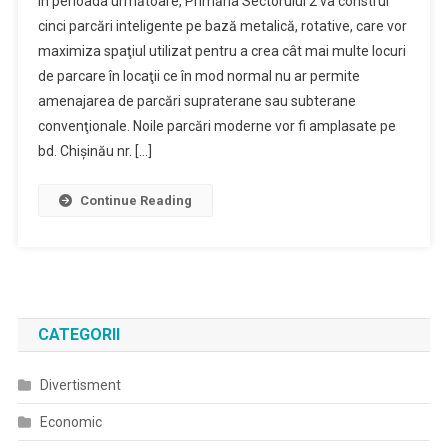
În perioada următoare, Primăria Sectorului 2 va construi
cinci parcări inteligente pe bază metalică, rotative, care vor
maximiza spaţiul utilizat pentru a crea cât mai multe locuri
de parcare în locaţii ce în mod normal nu ar permite
amenajarea de parcări supraterane sau subterane
convenţionale. Noile parcări moderne vor fi amplasate pe
bd. Chişinău nr. […]
Continue Reading
CATEGORII
Divertisment
Economic