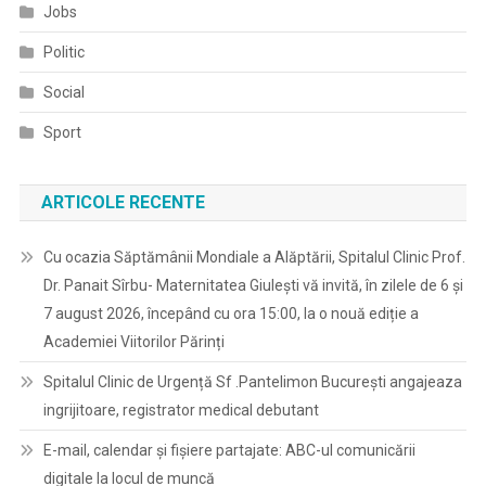
Jobs
Politic
Social
Sport
ARTICOLE RECENTE
Cu ocazia Săptămânii Mondiale a Alăptării, Spitalul Clinic Prof.
Dr. Panait Sîrbu- Maternitatea Giulești vă invită, în zilele de 6 și
7 august 2026, începând cu ora 15:00, la o nouă ediție a
Academiei Viitorilor Părinți
Spitalul Clinic de Urgență Sf .Pantelimon București angajeaza
ingrijitoare, registrator medical debutant
E-mail, calendar şi fişiere partajate: ABC-ul comunicării
digitale la locul de muncă