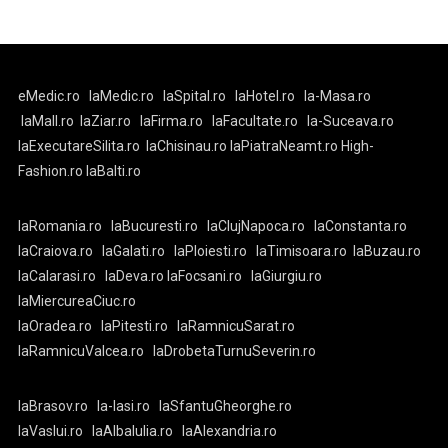
eMedic.ro
laMedic.ro
laSpital.ro
laHotel.ro
la-Masa.ro
laMall.ro
laZiar.ro
laFirma.ro
laFacultate.ro
la-Suceava.ro
laExecutareSilita.ro
laChisinau.ro
laPiatraNeamt.ro
High-
Fashion.ro
laBalti.ro
laRomania.ro
laBucuresti.ro
laClujNapoca.ro
laConstanta.ro
laCraiova.ro
laGalati.ro
laPloiesti.ro
laTimisoara.ro
laBuzau.ro
laCalarasi.ro
laDeva.ro
laFocsani.ro
laGiurgiu.ro
laMiercureaCiuc.ro
laOradea.ro
laPitesti.ro
laRamnicuSarat.ro
laRamnicuValcea.ro
laDrobetaTurnuSeverin.ro
laBrasov.ro
la-Iasi.ro
laSfantuGheorghe.ro
laVaslui.ro
laAlbaIulia.ro
laAlexandria.ro