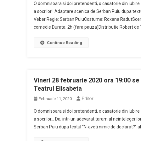
O domnisoara si doi pretendenti, o casatorie din iubir
a socrilor! Adaptare scenica de Serban Puiu dupa textul
Veber Regie: Serban PuiuCostume: Roxana RadutSceno
comedie Durata: 2h (fara pauza)Distributie:Robert de T
Continue Reading
Vineri 28 februarie 2020 ora 19:00 se 
Teatrul Elisabeta
Editor
Februarie 11, 2020
O domnisoara si doi pretendenti, o casatorie din iubir
a socrilor… Da, intr-un adevarat taram al neintelegeril
Serban Puiu dupa textul “N-aveti nimic de declarat?” a