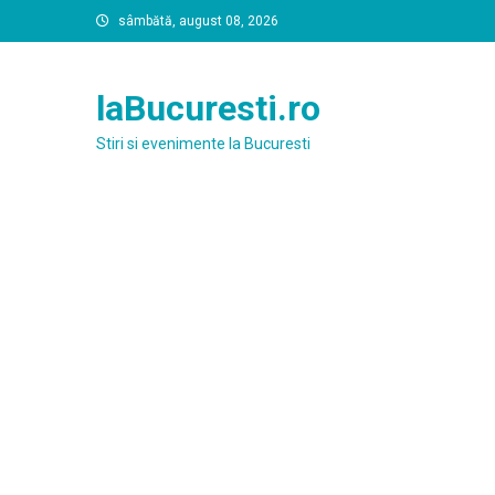
Skip
sâmbătă, august 08, 2026
to
content
laBucuresti.ro
Stiri si evenimente la Bucuresti