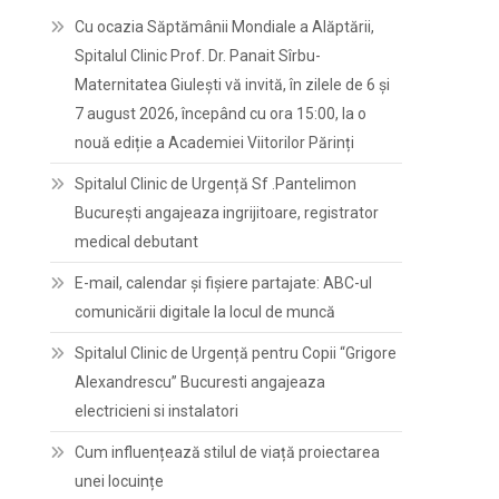
Cu ocazia Săptămânii Mondiale a Alăptării,
Spitalul Clinic Prof. Dr. Panait Sîrbu-
Maternitatea Giulești vă invită, în zilele de 6 și
7 august 2026, începând cu ora 15:00, la o
nouă ediție a Academiei Viitorilor Părinți
Spitalul Clinic de Urgență Sf .Pantelimon
București angajeaza ingrijitoare, registrator
medical debutant
E-mail, calendar şi fişiere partajate: ABC-ul
comunicării digitale la locul de muncă
Spitalul Clinic de Urgență pentru Copii “Grigore
Alexandrescu” Bucuresti angajeaza
electricieni si instalatori
Cum influențează stilul de viață proiectarea
unei locuințe