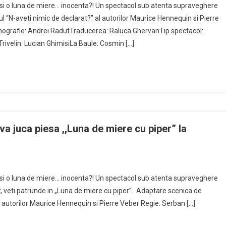
e si o luna de miere… inocenta?! Un spectacol sub atenta supraveghere
 “N-aveti nimic de declarat?” al autorilor Maurice Hennequin si Pierre
grafie: Andrei RadutTraducerea: Raluca GhervanTip spectacol:
rivelin: Lucian GhimisiLa Baule: Cosmin […]
va juca piesa ,,Luna de miere cu piper” la
e si o luna de miere… inocenta?! Un spectacol sub atenta supraveghere
or, veti patrunde in „Luna de miere cu piper”. Adaptare scenica de
l autorilor Maurice Hennequin si Pierre Veber Regie: Serban […]