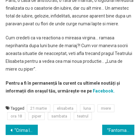
Paris, o casa de aristocrati, o fata de maritat, o logodna nereusita
finalizata cu o casatorie din iubire, dar cu alt mire… Un amestec
total de iubire, gelozie, infidelitati, ascunse aparent bine dupa un
paravan pavat cu flori de unde curge numai lapte si miere.
Cum credeti ca va reactiona o mireasa virgina… ramasa
neprihanita dupa luni bune de mariaj?! Cum vor manevra socrii
aceasta situatie de neacceptat, veti afla trecand pragul Teatrului
Elisabeta pentru a vedea cea mai noua productie… „Luna de
miere cu piper”.
Pentru a fi în permanență la curent cu ultimele noutăți și
informații din orașul tău, urmărește-ne pe
Facebook.
Tagged
21 martie
elisabeta
luna
miere
ora 18
piper
sambata
teatrul
Navigare
“Crima la cina”- Sambata, 21 martie, ora 20:00
”Fantoma, dragostea mea!” – Duminică, 22 martie, ora 16:00 la Teatrul Elisabeta