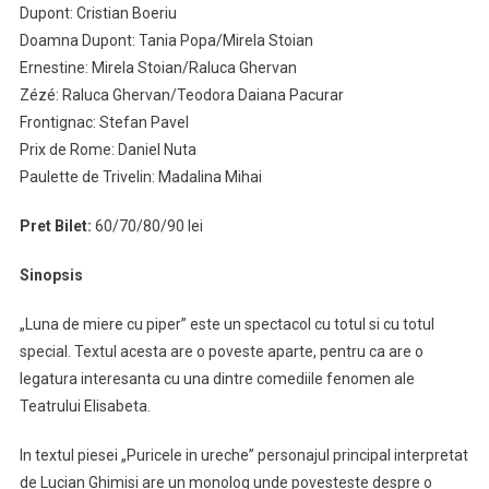
Dupont: Cristian Boeriu
Doamna Dupont: Tania Popa/Mirela Stoian
Ernestine: Mirela Stoian/Raluca Ghervan
Zézé: Raluca Ghervan/Teodora Daiana Pacurar
Frontignac: Stefan Pavel
Prix de Rome: Daniel Nuta
Paulette de Trivelin: Madalina Mihai
Pret Bilet:
60/70/80/90 lei
Sinopsis
„Luna de miere cu piper” este un spectacol cu totul si cu totul
special. Textul acesta are o poveste aparte, pentru ca are o
legatura interesanta cu una dintre comediile fenomen ale
Teatrului Elisabeta.
In textul piesei „Puricele in ureche” personajul principal interpretat
de Lucian Ghimisi are un monolog unde povesteste despre o