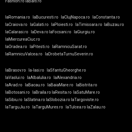
Fashion.ro
laBalti.ro
laRomania.ro
laBucuresti.ro
laClujNapoca.ro
laConstanta.ro
laCraiova.ro
laGalati.ro
laPloiesti.ro
laTimisoara.ro
laBuzau.ro
laCalarasi.ro
laDeva.ro
laFocsani.ro
laGiurgiu.ro
laMiercureaCiuc.ro
laOradea.ro
laPitesti.ro
laRamnicuSarat.ro
laRamnicuValcea.ro
laDrobetaTurnuSeverin.ro
laBrasov.ro
la-Iasi.ro
laSfantuGheorghe.ro
laVaslui.ro
laAlbaIulia.ro
laAlexandria.ro
laArad.ro
laBacau.ro
laBaiaMare.ro
laBistrita.ro
laBotosani.ro
laBraila.ro
laResita.ro
laSatuMare.ro
laSibiu.ro
laSlatina.ro
laSlobozia.ro
laTargoviste.ro
laTarguJiu.ro
laTarguMures.ro
laTulcea.ro
laZalau.ro