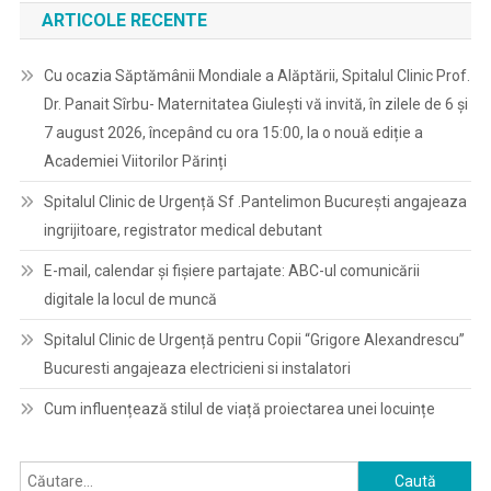
ARTICOLE RECENTE
Cu ocazia Săptămânii Mondiale a Alăptării, Spitalul Clinic Prof.
Dr. Panait Sîrbu- Maternitatea Giulești vă invită, în zilele de 6 și
7 august 2026, începând cu ora 15:00, la o nouă ediție a
Academiei Viitorilor Părinți
Spitalul Clinic de Urgență Sf .Pantelimon București angajeaza
ingrijitoare, registrator medical debutant
E-mail, calendar şi fişiere partajate: ABC-ul comunicării
digitale la locul de muncă
Spitalul Clinic de Urgență pentru Copii “Grigore Alexandrescu”
Bucuresti angajeaza electricieni si instalatori
Cum influențează stilul de viață proiectarea unei locuințe
Caută