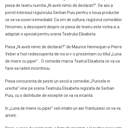
piesa de teatru numita „N-aveti nimic de declarat?”. De aici a
pornit interesul regizorului Serban Puiu pentru o noua productie
ce va va cuceri iremediabil. Ca om de cultura, regizorul comediilor
fenomen, a descoperit despre ce piesa de teatru este vorba si a
adaptat-o special pentru scena Teatrului Elisabeta.
Piesa „N-aveti nimic de declarat?” de Maurice Hennequin si Pierre
Veber a fost redescoperita de noi si v-o prezentam cu titlul „Luna
de miere cu piper”… O comedie marca Teatrul Elisabeta ce va va
face sa radeti incontinuu.
Piesa concurenta de peste un secol a comediei „Puricele in
ureche” vine pe scena Teatrului Elisabeta regizata de Serban
Puiu, cu o distributie de exceptie ce va va incanta.
In „Luna de miere cu piper” veti intalni un aer frantuzesc ce va va
ameti…