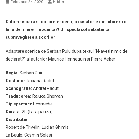
Editor
Februarie 24, 2020
O domnisoara si doi pretendenti, o casatorie din iubire si o
luna de miere… inocenta?! Un spectacol sub atenta
supraveghere a socrilor!
Adaptare scenica de Serban Puiu dupa textul “N-aveti nimic de
declarat?” al autorilor Maurice Hennequin si Pierre Veber
Regie:
Serban Puiu
Costume:
Roxana Radut
Scenografie:
Andrei Radut
Traducerea:
Raluca Ghervan
Tip spectacol
: comedie
Durata:
2h (fara pauza)
Distributie
:
Robert de Trivelin: Lucian Ghimisi
La Baule: Cosmin Selesi