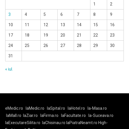
1
2
3
4
5
6
7
8
9
10
11
12
13
14
15
16
17
18
19
20
21
22
23
24
25
26
27
28
29
30
31
« iul.
eMedic.ro
laMedic.ro
laSpital.ro
laHotel.ro
la-Masa.ro
laMall.ro
laZiar.ro
laFirma.ro
laFacultate.ro
la-Suceava.ro
laExecutareSilita.ro
laChisinau.ro
laPiatraNeamt.ro
High-