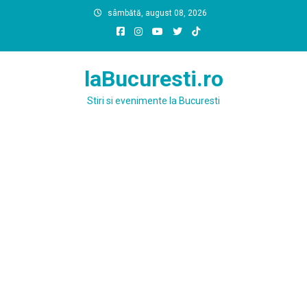
Skip
sâmbătă, august 08, 2026
to
content
laBucuresti.ro
Stiri si evenimente la Bucuresti