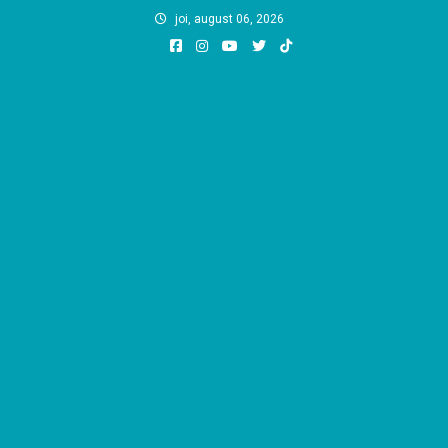
Skip
joi, august 06, 2026
to
content