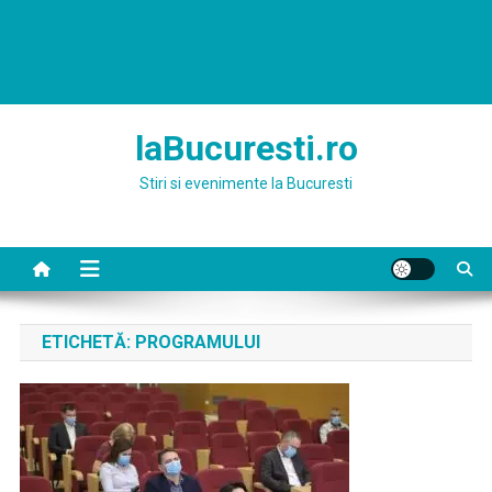
laBucuresti.ro
Stiri si evenimente la Bucuresti
ETICHETĂ:
PROGRAMULUI