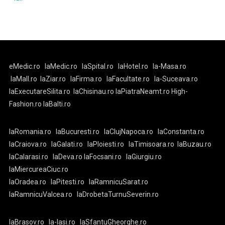
eMedic.ro
laMedic.ro
laSpital.ro
laHotel.ro
la-Masa.ro
laMall.ro
laZiar.ro
laFirma.ro
laFacultate.ro
la-Suceava.ro
laExecutareSilita.ro
laChisinau.ro
laPiatraNeamt.ro
High-
Fashion.ro
laBalti.ro
laRomania.ro
laBucuresti.ro
laClujNapoca.ro
laConstanta.ro
laCraiova.ro
laGalati.ro
laPloiesti.ro
laTimisoara.ro
laBuzau.ro
laCalarasi.ro
laDeva.ro
laFocsani.ro
laGiurgiu.ro
laMiercureaCiuc.ro
laOradea.ro
laPitesti.ro
laRamnicuSarat.ro
laRamnicuValcea.ro
laDrobetaTurnuSeverin.ro
laBrasov.ro
la-Iasi.ro
laSfantuGheorghe.ro