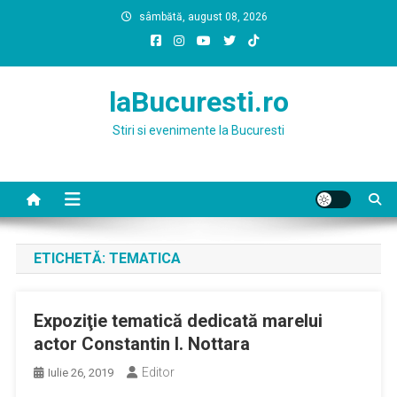
Skip
sâmbătă, august 08, 2026
to
content
laBucuresti.ro
Stiri si evenimente la Bucuresti
ETICHETĂ:
TEMATICA
Expoziţie tematică dedicată marelui
actor Constantin I. Nottara
Editor
Iulie 26, 2019