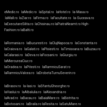
eMedic.ro
laMedic.ro
laSpital.ro
laHotel.ro
la-Masa.ro
laMall.ro
laZiar.ro
laFirma.ro
laFacultate.ro
la-Suceava.ro
laExecutareSilita.ro
laChisinau.ro
laPiatraNeamt.ro
High-
Fashion.ro
laBalti.ro
laRomania.ro
laBucuresti.ro
laClujNapoca.ro
laConstanta.ro
laCraiova.ro
laGalati.ro
laPloiesti.ro
laTimisoara.ro
laBuzau.ro
laCalarasi.ro
laDeva.ro
laFocsani.ro
laGiurgiu.ro
laMiercureaCiuc.ro
laOradea.ro
laPitesti.ro
laRamnicuSarat.ro
laRamnicuValcea.ro
laDrobetaTurnuSeverin.ro
laBrasov.ro
la-Iasi.ro
laSfantuGheorghe.ro
laVaslui.ro
laAlbaIulia.ro
laAlexandria.ro
laArad.ro
laBacau.ro
laBaiaMare.ro
laBistrita.ro
laBotosani.ro
laBraila.ro
laResita.ro
laSatuMare.ro