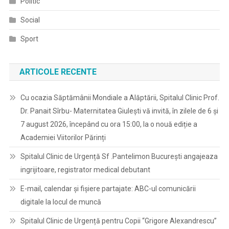
Politic
Social
Sport
ARTICOLE RECENTE
Cu ocazia Săptămânii Mondiale a Alăptării, Spitalul Clinic Prof.
Dr. Panait Sîrbu- Maternitatea Giulești vă invită, în zilele de 6 și
7 august 2026, începând cu ora 15:00, la o nouă ediție a
Academiei Viitorilor Părinți
Spitalul Clinic de Urgență Sf .Pantelimon București angajeaza
ingrijitoare, registrator medical debutant
E-mail, calendar şi fişiere partajate: ABC-ul comunicării
digitale la locul de muncă
Spitalul Clinic de Urgență pentru Copii “Grigore Alexandrescu”