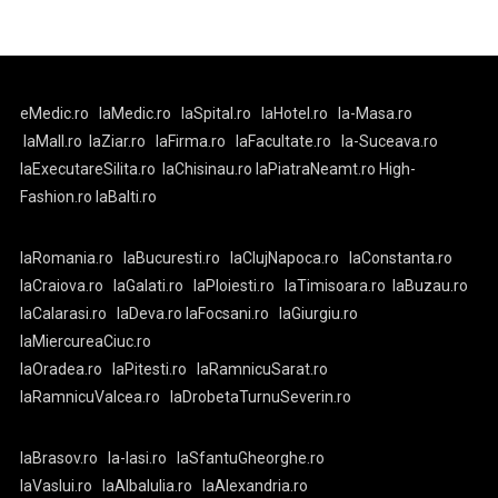
eMedic.ro
laMedic.ro
laSpital.ro
laHotel.ro
la-Masa.ro
laMall.ro
laZiar.ro
laFirma.ro
laFacultate.ro
la-Suceava.ro
laExecutareSilita.ro
laChisinau.ro
laPiatraNeamt.ro
High-
Fashion.ro
laBalti.ro
laRomania.ro
laBucuresti.ro
laClujNapoca.ro
laConstanta.ro
laCraiova.ro
laGalati.ro
laPloiesti.ro
laTimisoara.ro
laBuzau.ro
laCalarasi.ro
laDeva.ro
laFocsani.ro
laGiurgiu.ro
laMiercureaCiuc.ro
laOradea.ro
laPitesti.ro
laRamnicuSarat.ro
laRamnicuValcea.ro
laDrobetaTurnuSeverin.ro
laBrasov.ro
la-Iasi.ro
laSfantuGheorghe.ro
laVaslui.ro
laAlbaIulia.ro
laAlexandria.ro