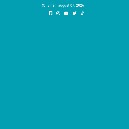
Skip
vineri, august 07, 2026
to
content