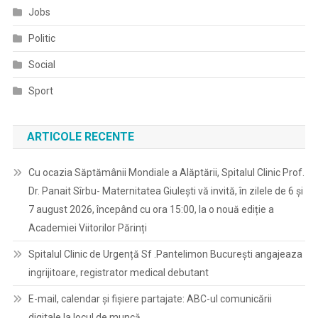
Jobs
Politic
Social
Sport
ARTICOLE RECENTE
Cu ocazia Săptămânii Mondiale a Alăptării, Spitalul Clinic Prof.
Dr. Panait Sîrbu- Maternitatea Giulești vă invită, în zilele de 6 și
7 august 2026, începând cu ora 15:00, la o nouă ediție a
Academiei Viitorilor Părinți
Spitalul Clinic de Urgență Sf .Pantelimon București angajeaza
ingrijitoare, registrator medical debutant
E-mail, calendar şi fişiere partajate: ABC-ul comunicării
digitale la locul de muncă