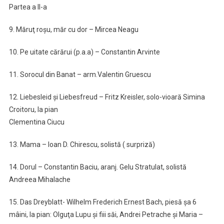
Partea a II-a
9. Măruţ roşu, măr cu dor – Mircea Neagu
10. Pe uitate cărărui (p.a.a) – Constantin Arvinte
11. Sorocul din Banat – arm.Valentin Gruescu
12. Liebesleid şi Liebesfreud – Fritz Kreisler, solo-vioară Simina
Croitoru, la pian
Clementina Ciucu
13. Mama – Ioan D. Chirescu, solistă ( surpriză)
14. Dorul – Constantin Baciu, aranj. Gelu Stratulat, solistă
Andreea Mihalache
15. Das Dreyblatt- Wilhelm Frederich Ernest Bach, piesă şa 6
mâini, la pian: Olguţa Lupu şi fiii săi, Andrei Petrache şi Maria –