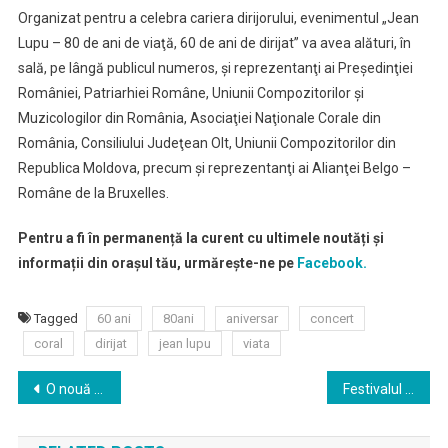
Organizat pentru a celebra cariera dirijorului, evenimentul „Jean
Lupu – 80 de ani de viaţă, 60 de ani de dirijat” va avea alături, în
sală, pe lângă publicul numeros, şi reprezentanţi ai Preşedinţiei
României, Patriarhiei Române, Uniunii Compozitorilor şi
Muzicologilor din România, Asociaţiei Naţionale Corale din
România, Consiliului Judeţean Olt, Uniunii Compozitorilor din
Republica Moldova, precum şi reprezentanţi ai Alianţei Belgo –
Române de la Bruxelles.
Pentru a fi în permanență la curent cu ultimele noutăți și
informații din orașul tău, urmărește-ne pe
Facebook.
Tagged
60 ani
80ani
aniversar
concert
coral
dirijat
jean lupu
viata
Navigare
O nouă prelevare de organ şi ţesut în Spitalul Universitar de Urgenţă Militar Central “Dr. Carol Davila”
Festivalul Mucenicilor – de joi până luni, în Parcul Naţional din Capitală
în