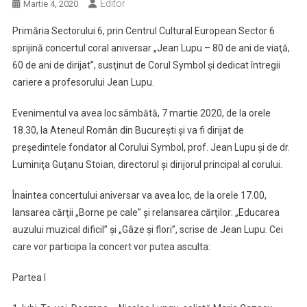
Editor
Martie 4, 2020
Primăria Sectorului 6, prin Centrul Cultural European Sector 6
sprijină concertul coral aniversar „Jean Lupu – 80 de ani de viaţă,
60 de ani de dirijat”, susţinut de Corul Symbol şi dedicat întregii
cariere a profesorului Jean Lupu.
Evenimentul va avea loc sâmbătă, 7 martie 2020, de la orele
18.30, la Ateneul Român din Bucureşti şi va fi dirijat de
preşedintele fondator al Corului Symbol, prof. Jean Lupu şi de dr.
Luminiţa Guţanu Stoian, directorul şi dirijorul principal al corului.
Înaintea concertului aniversar va avea loc, de la orele 17.00,
lansarea cărţii „Borne pe cale” şi relansarea cărţilor: „Educarea
auzului muzical dificil” şi „Gâze şi flori”, scrise de Jean Lupu. Cei
care vor participa la concert vor putea asculta:
Partea I