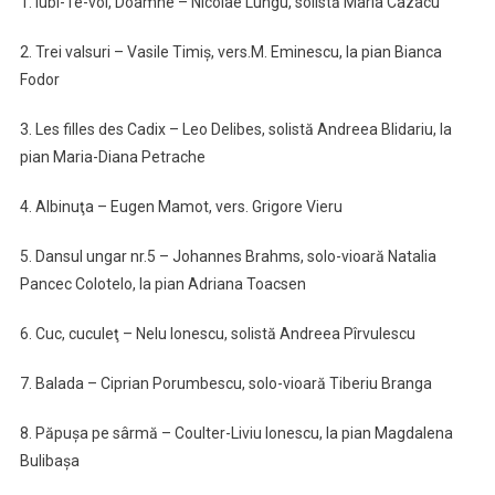
1. Iubi-Te-voi, Doamne – Nicolae Lungu, solistă Maria Cazacu
2. Trei valsuri – Vasile Timiş, vers.M. Eminescu, la pian Bianca
Fodor
3. Les filles des Cadix – Leo Delibes, solistă Andreea Blidariu, la
pian Maria-Diana Petrache
4. Albinuţa – Eugen Mamot, vers. Grigore Vieru
5. Dansul ungar nr.5 – Johannes Brahms, solo-vioară Natalia
Pancec Colotelo, la pian Adriana Toacsen
6. Cuc, cuculeţ – Nelu Ionescu, solistă Andreea Pîrvulescu
7. Balada – Ciprian Porumbescu, solo-vioară Tiberiu Branga
8. Păpuşa pe sârmă – Coulter-Liviu Ionescu, la pian Magdalena
Bulibaşa