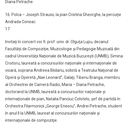
Diana Petrache
16. Polca – Joseph Strauss, la pian Cristina Gheorghe, la percuţie
Andrada Coneac.
17.
Invitaţi în concert vor fi: prof. univ. dr. Olguţa Lupu, decanul
Facultăţii de Compoziţie, Muzicologie şi Pedagogie Muzicală din
cadrul Universităţii Naţionale de Muzică Bucureşti (UNMB), Simina
Croitoru, laureată a concursurilor naţionale şi internaţionale de
vioară, soprana Andreea Blidariu, solistă a Teatrului Naţional de
Operă şi Operetă „Nae Leonard”, Galaţi, Tiberiu Branga, membru
al Orchestrei de Cameră Radio, Maria – Diana Petrache,
doctorand la UNMB, laureată a concursurilor naţionale şi
internaţionale de pian, Natalia Panciuc Colotelo, şef de partidă în
Orchestra Filarmonicii „George Enescu”, Andrei Petrache, student
în anul II la UNMB, laureat al concursurilor naţionale şi
internaţionale de compoziţie.