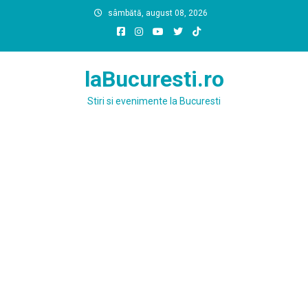
Skip
sâmbătă, august 08, 2026
to
content
laBucuresti.ro
Stiri si evenimente la Bucuresti