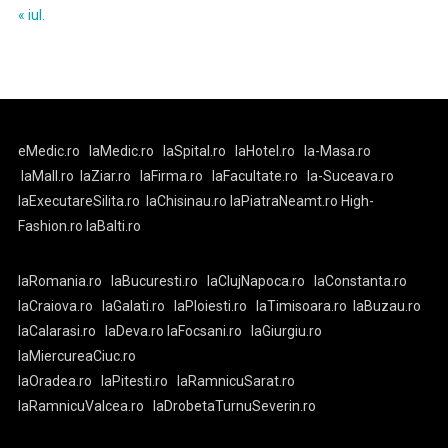
« iul.
eMedic.ro
laMedic.ro
laSpital.ro
laHotel.ro
la-Masa.ro
laMall.ro
laZiar.ro
laFirma.ro
laFacultate.ro
la-Suceava.ro
laExecutareSilita.ro
laChisinau.ro
laPiatraNeamt.ro
High-
Fashion.ro
laBalti.ro
laRomania.ro
laBucuresti.ro
laClujNapoca.ro
laConstanta.ro
laCraiova.ro
laGalati.ro
laPloiesti.ro
laTimisoara.ro
laBuzau.ro
laCalarasi.ro
laDeva.ro
laFocsani.ro
laGiurgiu.ro
laMiercureaCiuc.ro
laOradea.ro
laPitesti.ro
laRamnicuSarat.ro
laRamnicuValcea.ro
laDrobetaTurnuSeverin.ro