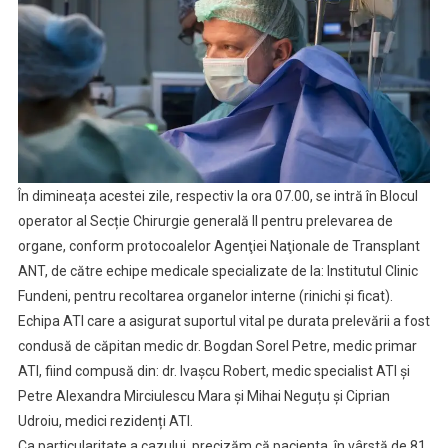
În dimineața acestei zile, respectiv la ora 07.00, se intră în Blocul
operator al Secție Chirurgie generală II pentru prelevarea de
organe, conform protocoalelor Agenţiei Naţionale de Transplant
ANT, de către echipe medicale specializate de la: Institutul Clinic
Fundeni, pentru recoltarea organelor interne (rinichi şi ficat).
Echipa ATI care a asigurat suportul vital pe durata prelevării a fost
condusă de căpitan medic dr. Bogdan Sorel Petre, medic primar
ATI, fiind compusă din: dr. Ivașcu Robert, medic specialist ATI și
Petre Alexandra Mirciulescu Mara și Mihai Neguțu și Ciprian
Udroiu, medici rezidenți ATI.
Ca particularitate a cazului, precizăm că pacienta, în vârstă de 81