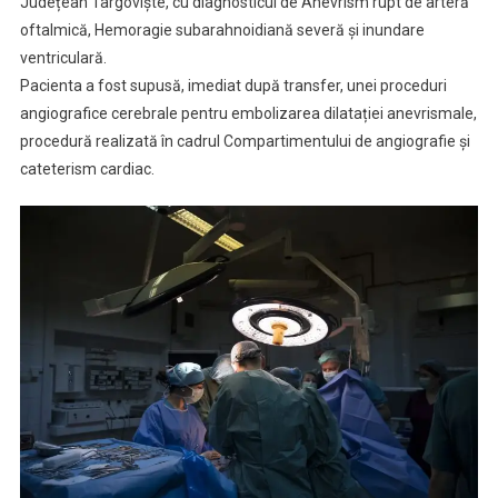
Județean Târgoviște, cu diagnosticul de Anevrism rupt de arteră
oftalmică, Hemoragie subarahnoidiană severă și inundare
ventriculară.
Pacienta a fost supusă, imediat după transfer, unei proceduri
angiografice cerebrale pentru embolizarea dilatației anevrismale,
procedură realizată în cadrul Compartimentului de angiografie și
cateterism cardiac.