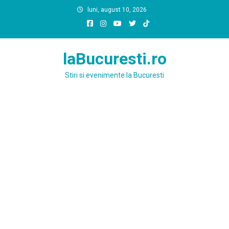
Skip
luni, august 10, 2026
to
content
laBucuresti.ro
Stiri si evenimente la Bucuresti