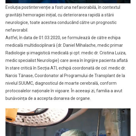
Evoluția postintervenție a fost una nefavorabilă, în contextul
gravității hemoragiei inițial, cu deteriorarea rapidă a stării
neurologice, toate acestea conducând către un prognostic
nefavorabil.
Astfel, în data de 01.03.2020, se formulează de către echipa
medicală multidisciplinară (dr. Daniel Mihalache, medic primar
Radiologie și imagistică medicală și cpt. medic dr. Cristina Luiza,
medic specialist Neurologie) care avea în îngrijire pacienta aflată
în stare critică în Secția ATI, echipă coordonată de col. medic dr.
Narcis Tănase, Coordonator al Programului de Transplant de la
nivelul SUUMC, diagnosticul de moarte cerebrală, conform
protocoalelor naționale în vigoare. În aceeași zi, familia a avut
bunăvoința de a accepta donarea de organe.