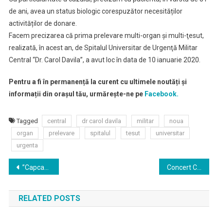
de ani, avea un status biologic corespuzător necesităților
activităților de donare.
Facem precizarea că prima prelevare multi-organ şi multi-ţesut,
realizată, în acest an, de Spitalul Universitar de Urgenţă Militar
Central “Dr. Carol Davila”, a avut loc în data de 10 ianuarie 2020.
Pentru a fi în permanență la curent cu ultimele noutăți și
informații din orașul tău, urmărește-ne pe
Facebook.
Tagged
central
dr carol davila
militar
noua
organ
prelevare
spitalul
tesut
universitar
urgenta
Navigare
”Capcana pentru un barbat casatorit”- Vineri, 3 aprilie, ora 19:00 la Teatrul Elisabeta
Concert Coral Aniversar „Jean Lupu – 80 de ani de viaţă, 60 de ani de dirijat”
în
RELATED POSTS
articole