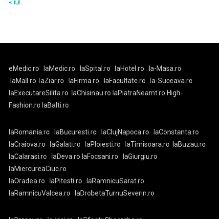
« iul.
eMedic.ro
laMedic.ro
laSpital.ro
laHotel.ro
la-Masa.ro
laMall.ro
laZiar.ro
laFirma.ro
laFacultate.ro
la-Suceava.ro
laExecutareSilita.ro
laChisinau.ro
laPiatraNeamt.ro
High-
Fashion.ro
laBalti.ro
laRomania.ro
laBucuresti.ro
laClujNapoca.ro
laConstanta.ro
laCraiova.ro
laGalati.ro
laPloiesti.ro
laTimisoara.ro
laBuzau.ro
laCalarasi.ro
laDeva.ro
laFocsani.ro
laGiurgiu.ro
laMiercureaCiuc.ro
laOradea.ro
laPitesti.ro
laRamnicuSarat.ro
laRamnicuValcea.ro
laDrobetaTurnuSeverin.ro