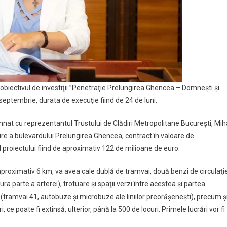
 obiectivul de investiţii ”Penetraţie Prelungirea Ghencea – Domneşti şi
eptembrie, durata de execuţie fiind de 24 de luni.
mnat cu reprezentantul Trustului de Clădiri Metropolitane Bucureşti, Mih
gire a bulevardului Prelungirea Ghencea, contract în valoare de
l proiectului fiind de aproximativ 122 de milioane de euro.
aproximativ 6 km, va avea cale dublă de tramvai, două benzi de circulaţi
ra parte a arterei), trotuare şi spaţii verzi între acestea şi partea
(tramvai 41, autobuze şi microbuze ale liniilor preorăşeneşti), precum ş
ce poate fi extinsă, ulterior, până la 500 de locuri. Primele lucrări vor fi