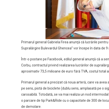
Primarul general Gabriela Firea anunţă că lucrările pentru
Supralărgire Bulevardul Ghencea” vor începe în data de 9 s
Într-o postare pe Facebook, edilul general anunţă că a se
Corbu, contractul privind realizarea lucrărilor de supralăr
aproximativ 73,5 milioane de euro fără TVA, costul total a
Primarul general a precizat că noua arteră, care va avea 
pe sens, pistă de biciclete (dublu sens, amplasată pe o sigu
carosabilă. Totodată, se va mai realiza un nod intermodal 
o parcare de tip Park&Ride cu o capacitate de 300 de locuri, 
de demolare.