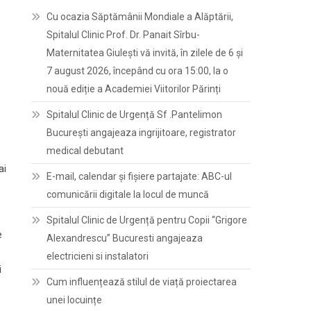
Cu ocazia Săptămânii Mondiale a Alăptării,
Spitalul Clinic Prof. Dr. Panait Sîrbu-
Maternitatea Giulești vă invită, în zilele de 6 și
7 august 2026, începând cu ora 15:00, la o
nouă ediție a Academiei Viitorilor Părinți
Spitalul Clinic de Urgență Sf .Pantelimon
București angajeaza ingrijitoare, registrator
medical debutant
ai
E-mail, calendar şi fişiere partajate: ABC-ul
comunicării digitale la locul de muncă
Spitalul Clinic de Urgență pentru Copii “Grigore
e
Alexandrescu” Bucuresti angajeaza
electricieni si instalatori
i
Cum influențează stilul de viață proiectarea
unei locuințe