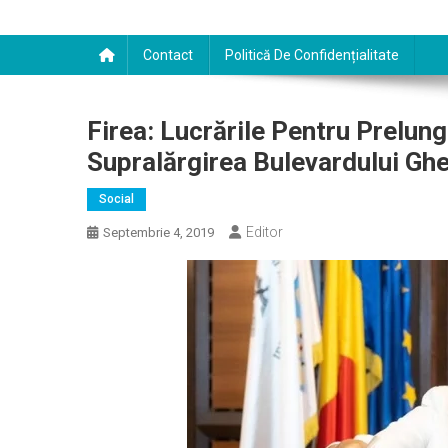
Contact
Politică De Confidențialitate
Firea: Lucrările Pentru Prelun
Supralărgirea Bulevardului Gh
Social
Editor
Septembrie 4, 2019