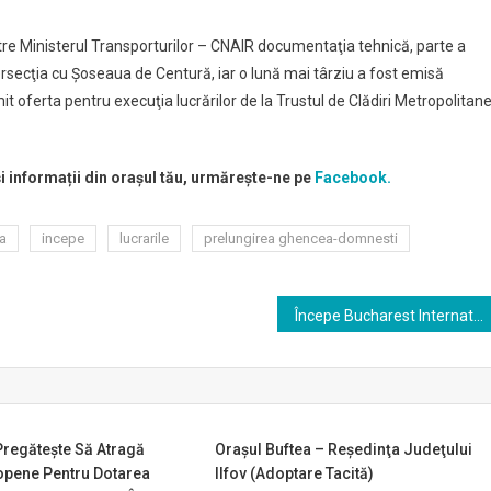
 către Ministerul Transporturilor – CNAIR documentaţia tehnică, parte a
ntersecţia cu Şoseaua de Centură, iar o lună mai târziu a fost emisă
mit oferta pentru execuţia lucrărilor de la Trustul de Clădiri Metropolitane
și informații din orașul tău, urmărește-ne pe
Facebook.
ea
incepe
lucrarile
prelungirea ghencea-domnesti
Începe Bucharest International Dance Film Festival
Pregăteşte Să Atragă
Oraşul Buftea – Reşedinţa Judeţului
opene Pentru Dotarea
Ilfov (adoptare Tacită)