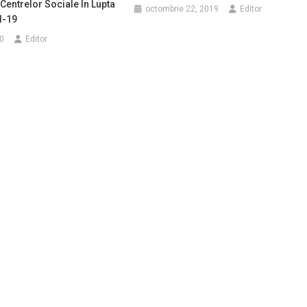
 Centrelor Sociale În Lupta
octombrie 22, 2019
Editor
d-19
0
Editor