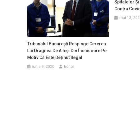
Spitalelor Şi
Contra Covi
mai 13, 202
Tribunalul Bucureşti Respinge Cererea
Lui Dragnea De A Ieşi Din Închisoare Pe
Motiv Că Este Deţinut Ilegal
iunie 9, 2020
Editor