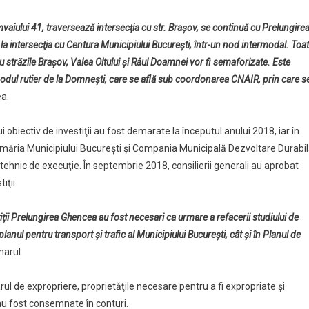
vaiului 41, traversează intersecţia cu str. Braşov, se continuă cu Prelungire
 la intersecţia cu Centura Municipiului Bucureşti, într-un nod intermodal. Toa
 cu străzile Braşov, Valea Oltului şi Râul Doamnei vor fi semaforizate. Este
odul rutier de la Domneşti, care se află sub coordonarea CNAIR, prin care s
ea.
 obiectiv de investiţii au fost demarate la începutul anului 2018, iar în
Primăria Municipiului Bucureşti şi Compania Municipală Dezvoltare Durabil
 tehnic de execuţie. În septembrie 2018, consilierii generali au aprobat
iţii.
iţii Prelungirea Ghencea au fost necesari ca urmare a refacerii studiului de
lanul pentru transport şi trafic al Municipiului Bucureşti, cât şi în Planul de
marul.
rul de expropriere, proprietăţile necesare pentru a fi expropriate şi
u fost consemnate în conturi.