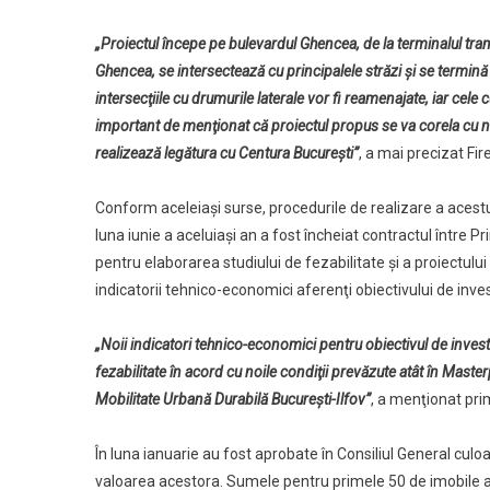
„Proiectul începe pe bulevardul Ghencea, de la terminalul tram
Ghencea, se intersectează cu principalele străzi şi se termină
intersecţiile cu drumurile laterale vor fi reamenajate, iar cele
important de menţionat că proiectul propus se va corela cu n
realizează legătura cu Centura Bucureşti”
, a mai precizat Fir
Conform aceleiaşi surse, procedurile de realizare a acestui
luna iunie a aceluiaşi an a fost încheiat contractul între 
pentru elaborarea studiului de fezabilitate şi a proiectului
indicatorii tehnico-economici aferenţi obiectivului de invest
„Noii indicatori tehnico-economici pentru obiectivul de invest
fezabilitate în acord cu noile condiţii prevăzute atât în Masterp
Mobilitate Urbană Durabilă Bucureşti-Ilfov”
, a menţionat pri
În luna ianuarie au fost aprobate în Consiliul General culoa
valoarea acestora. Sumele pentru primele 50 de imobile a