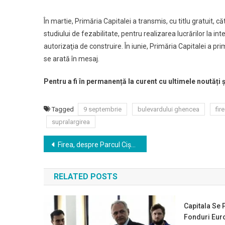
În martie, Primăria Capitalei a transmis, cu titlu gratuit,
studiului de fezabilitate, pentru realizarea lucrărilor la i
autorizaţia de construire. În iunie, Primăria Capitalei a pri
se arată în mesaj.
Pentru a fi în permanență la curent cu ultimele noutăți 
Tagged
9 septembrie
bulevardului ghencea
fir
supralargirea
Navigare
Firea, despre Parcul Cişmigiu: Cu cei care continuă minciuna cu defrişările mă voi vedea direct la tribunal
în
RELATED POSTS
articole
Capitala Se 
Fonduri Eur