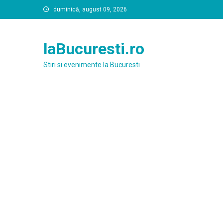
Skip
duminică, august 09, 2026
to
content
laBucuresti.ro
Stiri si evenimente la Bucuresti