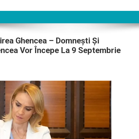
girea Ghencea – Domneşti Şi
encea Vor Începe La 9 Septembrie