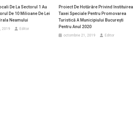
ocali De La Sectorul 1 Au
Proiect De Hotărâre Privind Instituirea
orul De 10 Milioane De Lei
Taxei Speciale Pentru Promovarea
drala Neamului
Turistică A Municipiului București
Pentru Anul 2020
, 2019
Editor
octombrie 21, 2019
Editor