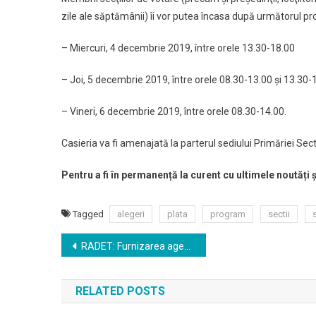
zile ale săptămânii) îi vor putea încasa după următorul p
– Miercuri, 4 decembrie 2019, între orele 13.30-18.00
– Joi, 5 decembrie 2019, între orele 08.30-13.00 şi 13.30-
– Vineri, 6 decembrie 2019, între orele 08.30-14.00.
Casieria va fi amenajată la parterul sediului Primăriei Sectoru
Pentru a fi în permanență la curent cu ultimele noutăți 
Tagged
alegeri
plata
program
sectii
Navigare
RADET: Furnizarea agentului termic se sistează în Fundeni, Aviaţiei şi Apusului, pentru maximum 24 de ore
în
RELATED POSTS
articole