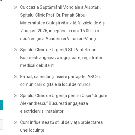
Cu ocazia Săptămânii Mondiale a Alăptării,
Spitalul Clinic Prof. Dr. Panait Sîrbu-
Maternitatea Giulești vă invită, în zilele de 6 și
7 august 2026, începând cu ora 15:00, la o
nouă ediție a Academiei Viitorilor Părinți
Spitalul Clinic de Urgență Sf .Pantelimon
București angajeaza ingrijitoare, registrator
medical debutant
E-mail, calendar şi fişiere partajate: ABC-ul
comunicării digitale la locul de muncă
Spitalul Clinic de Urgență pentru Copii “Grigore
Alexandrescu” Bucuresti angajeaza
electricieni si instalatori
Cum influențează stilul de viață proiectarea
unei locuințe