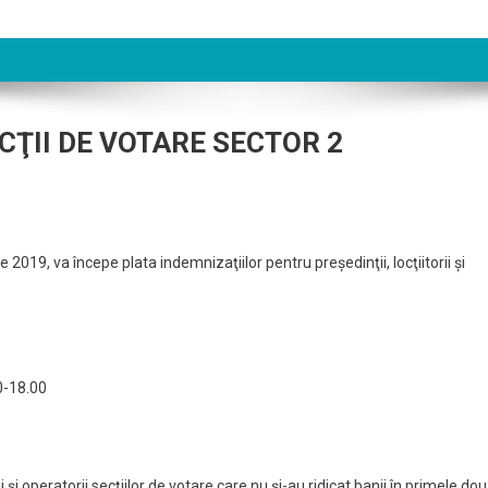
ŢII DE VOTARE SECTOR 2
019, va începe plata indemnizaţiilor pentru preşedinţii, locţiitorii şi
0-18.00
i şi operatorii secţiilor de votare care nu şi-au ridicat banii în primele do