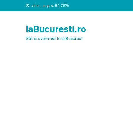
Skip
vineri, august 07, 2026
to
content
laBucuresti.ro
Stiri si evenimente la Bucuresti