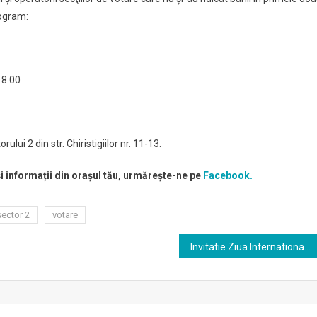
rogram:
18.00
lui 2 din str. Chiristigiilor nr. 11-13.
și informații din orașul tău, urmărește-ne pe
Facebook.
sector 2
votare
Invitatie Ziua Internationala a Persoanelor cu Dizabilitati