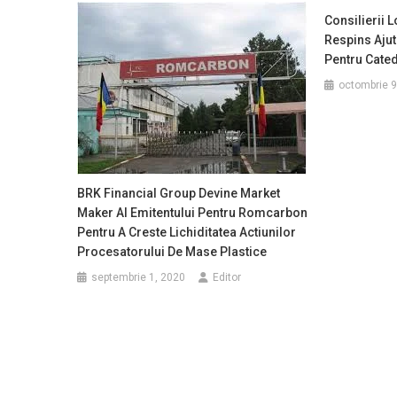
Consilierii L
Respins Ajut
Pentru Cate
octombrie 9
BRK Financial Group Devine Market
Maker Al Emitentului Pentru Romcarbon
Pentru A Creste Lichiditatea Actiunilor
Procesatorului De Mase Plastice
septembrie 1, 2020
Editor