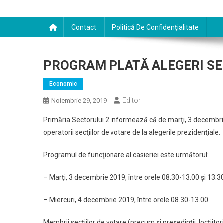
Contact
Politică De Confidențialitate
PROGRAM PLATĂ ALEGERI SEC
Economic
Editor
Noiembrie 29, 2019
Primăria Sectorului 2 informează că de marţi, 3 decembrie 2
operatorii secţiilor de votare de la alegerile prezidenţiale.
Programul de funcţionare al casieriei este următorul:
– Marţi, 3 decembrie 2019, între orele 08.30-13.00 şi 13.3
– Miercuri, 4 decembrie 2019, între orele 08.30-13.00.
Membrii secţiilor de votare (precum şi preşedinţii, locţiitori