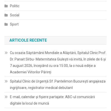
Politic
Social
Sport
ARTICOLE RECENTE
Cu ocazia Săptămânii Mondiale a Alăptării, Spitalul Clinic Prof.
Dr. Panait Sîrbu- Maternitatea Giulești vă invită, în zilele de 6 și
7 august 2026, începând cu ora 15:00, la o nouă ediție a
Academiei Viitorilor Părinți
Spitalul Clinic de Urgență Sf .Pantelimon București angajeaza
ingrijitoare, registrator medical debutant
E-mail, calendar şi fişiere partajate: ABC-ul comunicării
digitale la locul de muncă