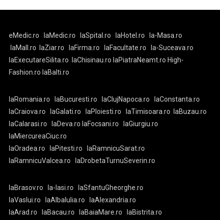
eMedic.ro
laMedic.ro
laSpital.ro
laHotel.ro
la-Masa.ro
laMall.ro
laZiar.ro
laFirma.ro
laFacultate.ro
la-Suceava.ro
laExecutareSilita.ro
laChisinau.ro
laPiatraNeamt.ro
High-
Fashion.ro
laBalti.ro
laRomania.ro
laBucuresti.ro
laClujNapoca.ro
laConstanta.ro
laCraiova.ro
laGalati.ro
laPloiesti.ro
laTimisoara.ro
laBuzau.ro
laCalarasi.ro
laDeva.ro
laFocsani.ro
laGiurgiu.ro
laMiercureaCiuc.ro
laOradea.ro
laPitesti.ro
laRamnicuSarat.ro
laRamnicuValcea.ro
laDrobetaTurnuSeverin.ro
laBrasov.ro
la-Iasi.ro
laSfantuGheorghe.ro
laVaslui.ro
laAlbaIulia.ro
laAlexandria.ro
laArad.ro
laBacau.ro
laBaiaMare.ro
laBistrita.ro