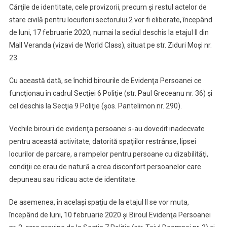
Cărţile de identitate, cele provizorii, precum şi restul actelor de
stare civilă pentru locuitorii sectorului 2 vor fi eliberate, începând
de luni, 17 februarie 2020, numai la sediul deschis la etajul II din
Mall Veranda (vizavi de World Class), situat pe str. Ziduri Moşi nr.
23.
Cu această dată, se închid birourile de Evidenţa Persoanei ce
funcţionau în cadrul Secţiei 6 Poliţie (str. Paul Greceanu nr. 36) şi
cel deschis la Secţia 9 Poliţie (şos. Pantelimon nr. 290).
Vechile birouri de evidenţa persoanei s-au dovedit inadecvate
pentru această activitate, datorită spaţiilor restrânse, lipsei
locurilor de parcare, a rampelor pentru persoane cu dizabilităţi,
condiţii ce erau de natură a crea disconfort persoanelor care
depuneau sau ridicau acte de identitate.
De asemenea, în acelaşi spaţiu de la etajul II se vor muta,
începând de luni, 10 februarie 2020 şi Biroul Evidenţa Persoanei