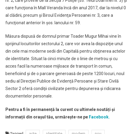
nr. 2, care provine de la Secţia 7 Poliţie (str. Teiul Doamnei nr. 3) şi
care funcţiona în Mall Veranda încă din anul 2017, dar la nivelul 0
al clădirii, precum şi Biroul Evidenţa Persoanei nr. 3, care a
funcţionat anterior în şos. Iancului nr. 59.
Măsura dispusă de domnul primar Toader Mugur Mihai vine în
sprijinul locuitorilor sectorului 2, care vor avea la dispoziţie unul
din cele mai moderne sedii din Capitală pentru obţinerea actelor
de identitate. Situat la cinci minute de o linie de metrou şi cu
acces facil la numeroase mijloace de transport în comun,
beneficiind şi de o parcare generoasă de peste 1200 locuri, noul
sediu al Direcţiei Publice de Evidenţă Persoane şi Stare Civilă
Sector 2 oferă condiţii civilizate pentru depunerea şi ridicarea
documentelor personale.
Pentru a fi în permanență la curent cu ultimele noutăți și
informații din orașul tău, urmărește-ne pe
Facebook.
Tagged
acte
identitate
modern
nou