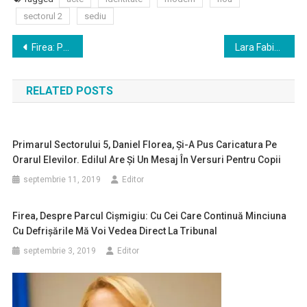
sectorul 2
sediu
Navigare
Firea: Primele locuinţe sociale din Prelungirea Ghencea ar putea fi date în folosinţă în septembrie
Lara Fabian şi-a anulat din nou concertul de la Bucureşti, cu câteva ore înainte de spectacol
în
RELATED POSTS
articole
Primarul Sectorului 5, Daniel Florea, Şi-A Pus Caricatura Pe
Orarul Elevilor. Edilul Are Şi Un Mesaj În Versuri Pentru Copii
septembrie 11, 2019
Editor
Firea, Despre Parcul Cişmigiu: Cu Cei Care Continuă Minciuna
Cu Defrişările Mă Voi Vedea Direct La Tribunal
septembrie 3, 2019
Editor