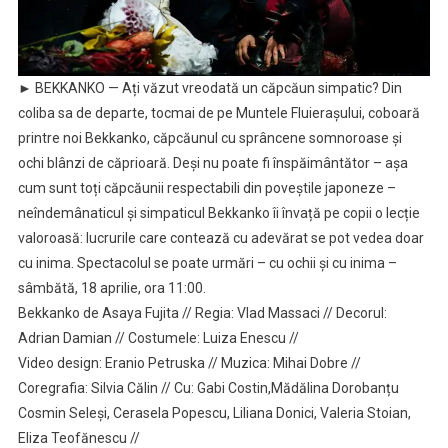
► BEKKANKO — Ați văzut vreodată un căpcăun simpatic? Din
coliba sa de departe, tocmai de pe Muntele Fluierașului, coboară
printre noi Bekkanko, căpcăunul cu sprâncene somnoroase și
ochi blânzi de căprioară. Deși nu poate fi înspăimântător – așa
cum sunt toți căpcăunii respectabili din poveștile japoneze –
neîndemânaticul și simpaticul Bekkanko îi învață pe copii o lecție
valoroasă: lucrurile care contează cu adevărat se pot vedea doar
cu inima. Spectacolul se poate urmări – cu ochii și cu inima –
sâmbătă, 18 aprilie, ora 11:00.
Bekkanko de Asaya Fujita // Regia: Vlad Massaci // Decorul:
Adrian Damian // Costumele: Luiza Enescu //
Video design: Eranio Petruska // Muzica: Mihai Dobre //
Coregrafia: Silvia Călin // Cu: Gabi Costin,Mădălina Dorobanțu
Cosmin Seleși, Cerasela Popescu, Liliana Donici, Valeria Stoian,
Eliza Teofănescu //