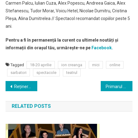
Carmen Palcu, Iulian Cuza, Alex Popescu, Andreea Gaica, Alex
Stefanescu, Tudor Morar, Voicu Hetel, Nicolae Dumitru, Cristina
Pleșa, Alina Dumitrelea // Spectacol recomandat copiilor peste 5
ani.
Pentru a fi în permanență la curent cu ultimele noutăți și
informații din orașul tău, urmărește-ne pe
Facebook.
Tagged
18-20 aprilie
ion creanga
mici
online
sarbatori
spectacole
teatrul
Navigare
Reținere directoare de școală București, luare de mită contract reabilitare școală – flagrant
Primarul General, Gabriela Firea: „În București, peste 500 de cadre medicale sunt cazate în spațiile puse la dispoziție temporar de Primăria Capitalei
în
RELATED POSTS
articole