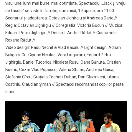
visul unei lumi mai bune, mai optimiste. Spectacolul „Jack și vrejul
de fasole” se vede în familie, duminică, 19 aprilie, ora 11:00.
Scenariul și adaptarea: Octavian Jighirgiu și Andreea Darie //
Regia: Octavian Jighirgiu // Coregrafia: Victoria Bucun // Muzica:
Eduard Petru Jighirgiu // Decorul: Andrei Răduț // Costumele:
Roxana Răduț //
Video design: Radu Nechit & Vlad Bacalu // Light design: Adrian
Buliga // Cu: Ciprian Niculae, Vera Linguraru, Eduard Petru
Jighirgiu, Daniel Tudorică, Nicoleta Rusu, Oana Bănuță, Cristian
Boeriu, Cezar Vlad Popescu, Valeria Stoian, Andreea Gaica,
Ștefania Cîrcu, Grațiela Teohari-Duban, Dan Clucinschi, Iuliana
Costiniu, Claudian Șiman // Spectacol recomandat copiilor peste
5 ani.