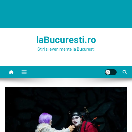
laBucuresti.ro
Stiri si evenimente la Bucuresti