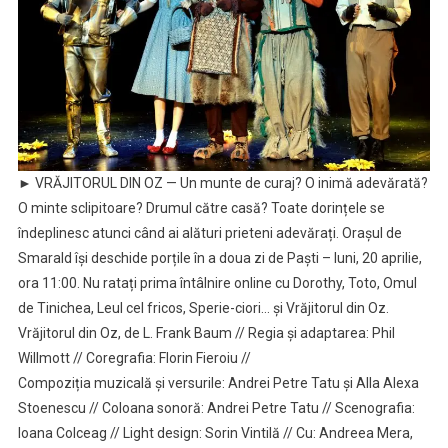
► VRĂJITORUL DIN OZ — Un munte de curaj? O inimă adevărată?
O minte sclipitoare? Drumul către casă? Toate dorințele se
îndeplinesc atunci când ai alături prieteni adevărați. Orașul de
Smarald își deschide porțile în a doua zi de Paști – luni, 20 aprilie,
ora 11:00. Nu ratați prima întâlnire online cu Dorothy, Toto, Omul
de Tinichea, Leul cel fricos, Sperie-ciori… și Vrăjitorul din Oz.
Vrăjitorul din Oz, de L. Frank Baum // Regia și adaptarea: Phil
Willmott // Coregrafia: Florin Fieroiu //
Compoziția muzicală și versurile: Andrei Petre Tatu și Alla Alexa
Stoenescu // Coloana sonoră: Andrei Petre Tatu // Scenografia:
Ioana Colceag // Light design: Sorin Vintilă // Cu: Andreea Mera,