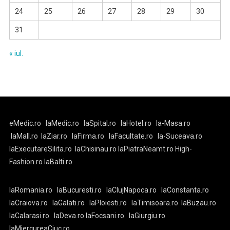
24
25
26
27
28
29
30
31
« iul.
eMedic.ro
laMedic.ro
laSpital.ro
laHotel.ro
la-Masa.ro
laMall.ro
laZiar.ro
laFirma.ro
laFacultate.ro
la-Suceava.ro
laExecutareSilita.ro
laChisinau.ro
laPiatraNeamt.ro
High-
Fashion.ro
laBalti.ro
laRomania.ro
laBucuresti.ro
laClujNapoca.ro
laConstanta.ro
laCraiova.ro
laGalati.ro
laPloiesti.ro
laTimisoara.ro
laBuzau.ro
laCalarasi.ro
laDeva.ro
laFocsani.ro
laGiurgiu.ro
laMiercureaCiuc.ro