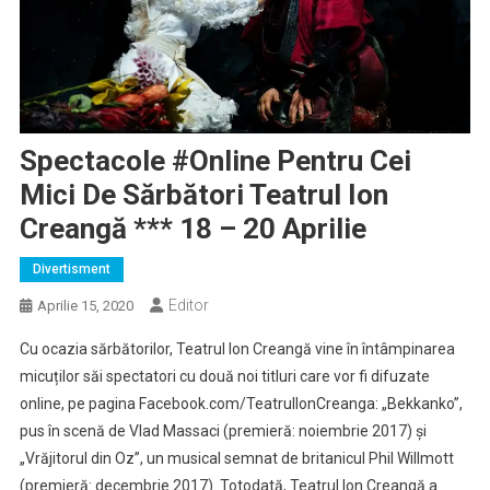
Spectacole #online Pentru Cei
Mici De Sărbători Teatrul Ion
Creangă *** 18 – 20 Aprilie
Divertisment
Editor
Aprilie 15, 2020
Cu ocazia sărbătorilor, Teatrul Ion Creangă vine în întâmpinarea
micuților săi spectatori cu două noi titluri care vor fi difuzate
online, pe pagina Facebook.com/TeatrulIonCreanga: „Bekkanko”,
pus în scenă de Vlad Massaci (premieră: noiembrie 2017) și
„Vrăjitorul din Oz”, un musical semnat de britanicul Phil Willmott
(premieră: decembrie 2017). Totodată, Teatrul Ion Creangă a