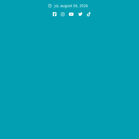
Skip
joi, august 06, 2026
to
content