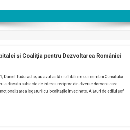
italei şi Coaliţia pentru Dezvoltarea României
 1, Daniel Tudorache, au avut astăzi o întâlnire cu membrii Consiliului
ru a discuta subiecte de interes reciproc din diverse domenii care
cţionalizarea legăturii cu localităţile învecinate. Alături de edilul şef