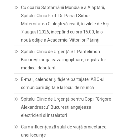
Cu ocazia Săptămânii Mondiale a Alăptării,
Spitalul Clinic Prof. Dr. Panait Sîrbu-
Maternitatea Giulești vă invită, în zilele de 6 și
7 august 2026, începând cu ora 15:00, la o
nouă ediție a Academiei Viitorilor Părinți
Spitalul Clinic de Urgență Sf .Pantelimon
București angajeaza ingrijitoare, registrator
medical debutant
E-mail, calendar şi fişiere partajate: ABC-ul
comunicării digitale la locul de muncă
Spitalul Clinic de Urgență pentru Copii “Grigore
Alexandrescu” Bucuresti angajeaza
electricieni si instalatori
Cum influențează stilul de viață proiectarea
unei locuințe