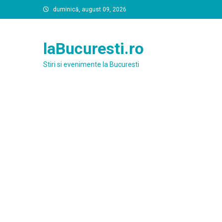
Skip
duminică, august 09, 2026
to
content
laBucuresti.ro
Stiri si evenimente la Bucuresti