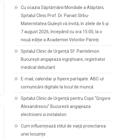
Cu ocazia Săptămânii Mondiale a Alăptării,
Spitalul Clinic Prof. Dr. Panait Sîrbu-
Maternitatea Giulești vă invită, în zilele de 6 și
7 august 2026, începând cu ora 15:00, la o
nouă ediție a Academiei Viitorilor Părinți
Spitalul Clinic de Urgență Sf .Pantelimon
București angajeaza ingrijitoare, registrator
medical debutant
E-mail, calendar şi fişiere partajate: ABC-ul
comunicării digitale la locul de muncă
Spitalul Clinic de Urgență pentru Copii “Grigore
Alexandrescu” Bucuresti angajeaza
electricieni si instalatori
Cum influențează stilul de viață proiectarea
unei locuințe