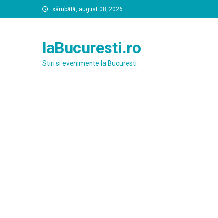
Skip
sâmbătă, august 08, 2026
to
content
laBucuresti.ro
Stiri si evenimente la Bucuresti