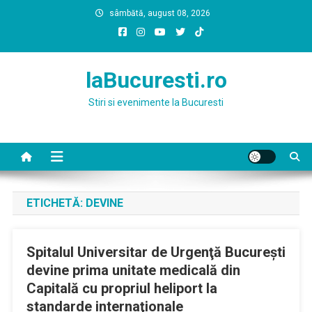
Skip
sâmbătă, august 08, 2026
to
content
laBucuresti.ro
Stiri si evenimente la Bucuresti
ETICHETĂ:
DEVINE
Spitalul Universitar de Urgenţă Bucureşti
devine prima unitate medicală din
Capitală cu propriul heliport la
standarde internaţionale