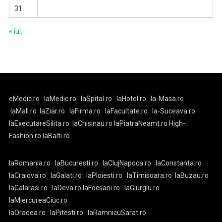
31
« iul.
eMedic.ro
laMedic.ro
laSpital.ro
laHotel.ro
la-Masa.ro
laMall.ro
laZiar.ro
laFirma.ro
laFacultate.ro
la-Suceava.ro
laExecutareSilita.ro
laChisinau.ro
laPiatraNeamt.ro
High-
Fashion.ro
laBalti.ro
laRomania.ro
laBucuresti.ro
laClujNapoca.ro
laConstanta.ro
laCraiova.ro
laGalati.ro
laPloiesti.ro
laTimisoara.ro
laBuzau.ro
laCalarasi.ro
laDeva.ro
laFocsani.ro
laGiurgiu.ro
laMiercureaCiuc.ro
laOradea.ro
laPitesti.ro
laRamnicuSarat.ro