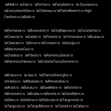
laMall.ro
laZiar.ro
laFirma.ro
laFacultate.ro
la-Suceava.ro
laExecutareSilita.ro
laChisinau.ro
laPiatraNeamt.ro
High-
Fashion.ro
laBalti.ro
laRomania.ro
laBucuresti.ro
laClujNapoca.ro
laConstanta.ro
laCraiova.ro
laGalati.ro
laPloiesti.ro
laTimisoara.ro
laBuzau.ro
laCalarasi.ro
laDeva.ro
laFocsani.ro
laGiurgiu.ro
laMiercureaCiuc.ro
laOradea.ro
laPitesti.ro
laRamnicuSarat.ro
laRamnicuValcea.ro
laDrobetaTurnuSeverin.ro
laBrasov.ro
la-Iasi.ro
laSfantuGheorghe.ro
laVaslui.ro
laAlbaIulia.ro
laAlexandria.ro
laArad.ro
laBacau.ro
laBaiaMare.ro
laBistrita.ro
laBotosani.ro
laBraila.ro
laResita.ro
laSatuMare.ro
laSibiu.ro
laSlatina.ro
laSlobozia.ro
laTargoviste.ro
laTarguJiu.ro
laTarguMures.ro
laTulcea.ro
laZalau.ro