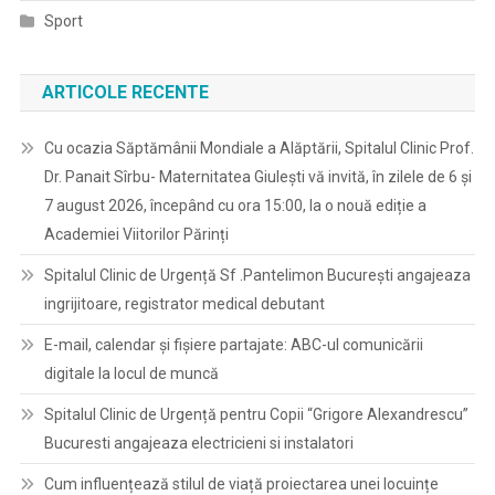
Sport
ARTICOLE RECENTE
Cu ocazia Săptămânii Mondiale a Alăptării, Spitalul Clinic Prof.
Dr. Panait Sîrbu- Maternitatea Giulești vă invită, în zilele de 6 și
7 august 2026, începând cu ora 15:00, la o nouă ediție a
Academiei Viitorilor Părinți
Spitalul Clinic de Urgență Sf .Pantelimon București angajeaza
ingrijitoare, registrator medical debutant
E-mail, calendar şi fişiere partajate: ABC-ul comunicării
digitale la locul de muncă
Spitalul Clinic de Urgență pentru Copii “Grigore Alexandrescu”
Bucuresti angajeaza electricieni si instalatori
Cum influențează stilul de viață proiectarea unei locuințe