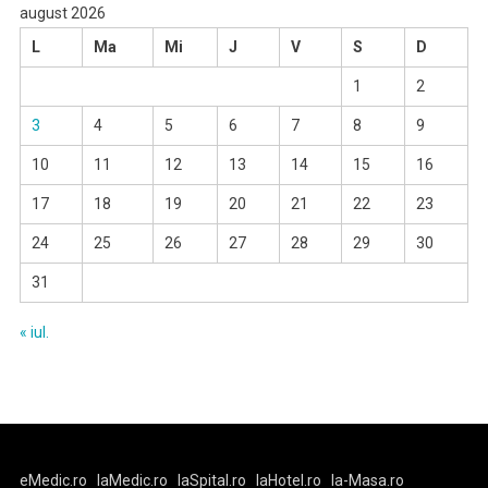
august 2026
L
Ma
Mi
J
V
S
D
1
2
3
4
5
6
7
8
9
10
11
12
13
14
15
16
17
18
19
20
21
22
23
24
25
26
27
28
29
30
31
« iul.
eMedic.ro
laMedic.ro
laSpital.ro
laHotel.ro
la-Masa.ro