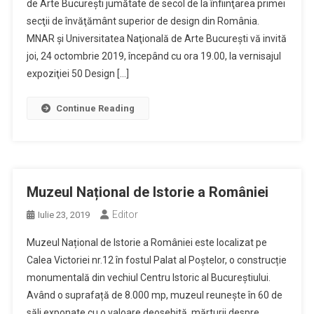
de Arte Bucureşti jumătate de secol de la înfiinţarea primei
secţii de învăţământ superior de design din România.
MNAR şi Universitatea Naţională de Arte Bucureşti vă invită
joi, 24 octombrie 2019, începând cu ora 19.00, la vernisajul
expoziţiei 50 Design […]
Continue Reading
Muzeul Național de Istorie a României
Editor
Iulie 23, 2019
Muzeul Național de Istorie a României este localizat pe
Calea Victoriei nr.12 în fostul Palat al Poștelor, o construcție
monumentală din vechiul Centru Istoric al Bucureștiului.
Având o suprafață de 8.000 mp, muzeul reunește în 60 de
săli exponate cu o valoare deosebită, mărturii despre