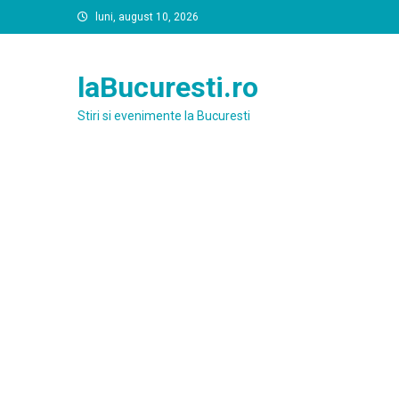
Skip
luni, august 10, 2026
to
content
laBucuresti.ro
Stiri si evenimente la Bucuresti