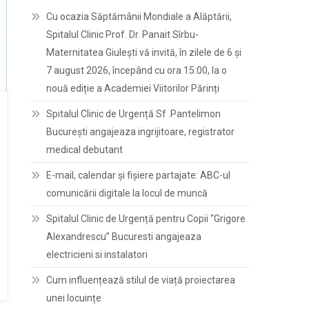
Cu ocazia Săptămânii Mondiale a Alăptării,
Spitalul Clinic Prof. Dr. Panait Sîrbu-
Maternitatea Giulești vă invită, în zilele de 6 și
7 august 2026, începând cu ora 15:00, la o
nouă ediție a Academiei Viitorilor Părinți
Spitalul Clinic de Urgență Sf .Pantelimon
București angajeaza ingrijitoare, registrator
medical debutant
E-mail, calendar şi fişiere partajate: ABC-ul
comunicării digitale la locul de muncă
Spitalul Clinic de Urgență pentru Copii “Grigore
Alexandrescu” Bucuresti angajeaza
electricieni si instalatori
Cum influențează stilul de viață proiectarea
unei locuințe