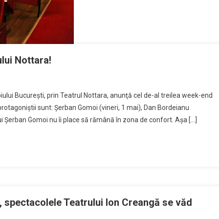
ului Nottara!
piului Bucureşti, prin Teatrul Nottara, anunţă cel de-al treilea week-end
 protagoniştii sunt: Şerban Gomoi (vineri, 1 mai), Dan Bordeianu
ui Şerban Gomoi nu îi place să rămână în zona de confort. Aşa […]
 spectacolele Teatrului Ion Creangă se văd