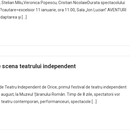
Stelian Milu,Veronica Popescu, Cristian NicolaieDurata spectacolului:
e?cautare=excelsior 11 ianuarie, ora 11.00, Sala „Ion Lucian” AVENTURI
daptarea și […]
scena teatrului independent
de Teatru Independent de Orice, primul festival de teatru independent
august, la Muzeul Ţăranului Român. Timp de 8 zile, spectatorii vor
e teatru contemporan, performanceuri, spectacole […]