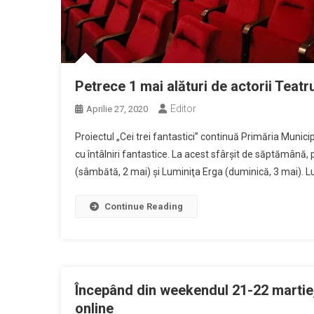
Petrece 1 mai alături de actorii Teatr
Editor
Aprilie 27, 2020
Proiectul „Cei trei fantastici” continuă Primăria Munici
cu întâlniri fantastice. La acest sfârşit de săptămână,
(sâmbătă, 2 mai) şi Luminiţa Erga (duminică, 3 mai). L
Continue Reading
Începând din weekendul 21-22 martie,
online