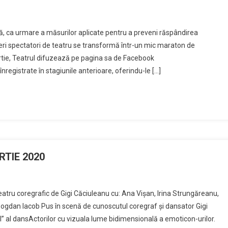
ngă, ca urmare a măsurilor aplicate pentru a preveni răspândirea
eri spectatori de teatru se transformă într-un mic maraton de
tie, Teatrul difuzează pe pagina sa de Facebook
registrate în stagiunile anterioare, oferindu-le […]
RTIE 2020
teatru coregrafic de Gigi Căciuleanu cu: Ana Vișan, Irina Strungăreanu,
 Bogdan Iacob Pus în scenă de cunoscutul coregraf și dansator Gigi
” al dansActorilor cu vizuala lume bidimensională a emoticon-urilor.