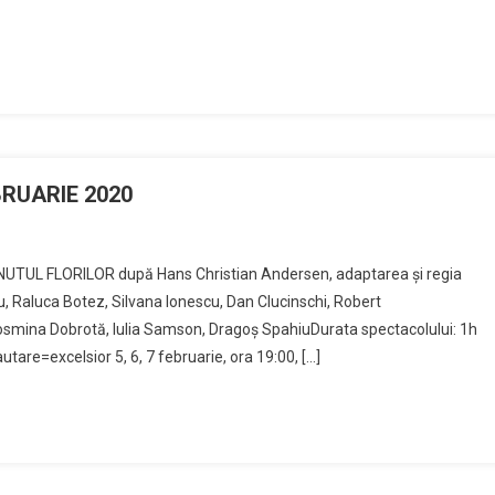
BRUARIE 2020
ȚINUTUL FLORILOR după Hans Christian Andersen, adaptarea și regia
u, Raluca Botez, Silvana Ionescu, Dan Clucinschi, Robert
osmina Dobrotă, Iulia Samson, Dragoș SpahiuDurata spectacolului: 1h
tare=excelsior 5, 6, 7 februarie, ora 19:00, […]