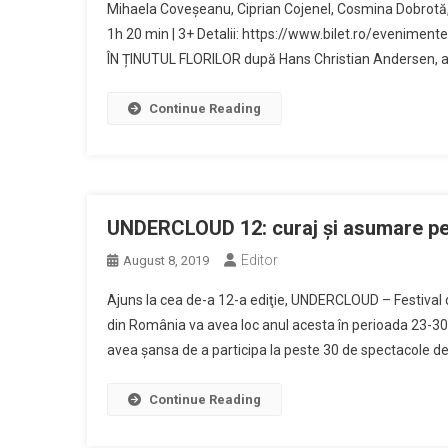
Mihaela Coveșeanu, Ciprian Cojenel, Cosmina Dobrotă, 
1h 20 min | 3+ Detalii: https://www.bilet.ro/eveniment
ÎN ȚINUTUL FLORILOR după Hans Christian Andersen, a
Continue Reading
UNDERCLOUD 12: curaj şi asumare pe 
Editor
August 8, 2019
Ajuns la cea de-a 12-a ediţie, UNDERCLOUD – Festival 
din România va avea loc anul acesta în perioada 23-30 
avea şansa de a participa la peste 30 de spectacole d
Continue Reading