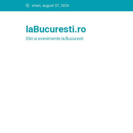
Skip
vineri, august 07, 2026
to
content
laBucuresti.ro
Stiri si evenimente la Bucuresti