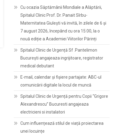
Cu ocazia Săptămânii Mondiale a Alăptării,
Spitalul Clinic Prof. Dr. Panait Sîrbu-
Maternitatea Giulești vă invită, în zilele de 6 și
7 august 2026, începând cu ora 15:00, la o
nouă ediție a Academiei Viitorilor Părinți
Spitalul Clinic de Urgență Sf .Pantelimon
București angajeaza ingrijitoare, registrator
medical debutant
E-mail, calendar şi fişiere partajate: ABC-ul
comunicării digitale la locul de muncă
Spitalul Clinic de Urgență pentru Copii “Grigore
Alexandrescu” Bucuresti angajeaza
electricieni si instalatori
Cum influențează stilul de viață proiectarea
unei locuințe