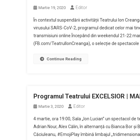
Editor
Martie 19, 2020
În contextul suspendării activității Teatrului Ion Crea
virusului SARS-CoV-2, programul dedicat celor mai tin
transmisiuni online.Începând din weekendul 21-22 mar
(FB.com/TeatrulIonCreanga), o selecție de spectacole în
Continue Reading
Programul Teatrului EXCELSIOR | MA
Editor
Martie 3, 2020
4 martie, ora 19:00, Sala „Ion Lucian” un spectacol de 
Adrian Nour, Alex Călin, în alternanță cu Bianca Bor și
Căciuleanu, #EmojiPlay îmbină limbajul „tridimensional