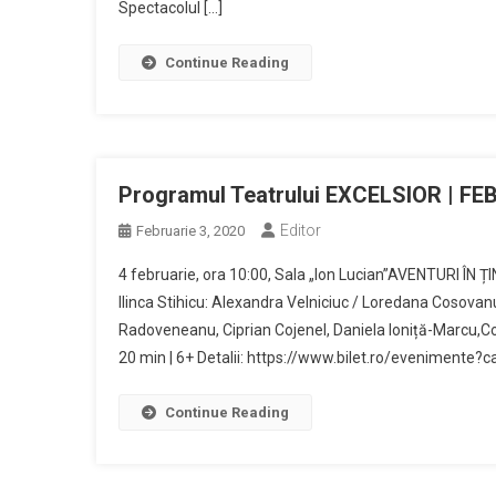
Spectacolul […]
Continue Reading
Programul Teatrului EXCELSIOR | FE
Editor
Februarie 3, 2020
4 februarie, ora 10:00, Sala „Ion Lucian”AVENTURI ÎN 
Ilinca Stihicu: Alexandra Velniciuc / Loredana Cosovan
Radoveneanu, Ciprian Cojenel, Daniela Ioniță-Marcu,C
20 min | 6+ Detalii: https://www.bilet.ro/evenimente?cau
Continue Reading