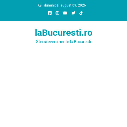
Skip
duminică, august 09, 2026
to
content
laBucuresti.ro
Stiri si evenimente la Bucuresti