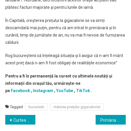
ianuarie / februarie, deci locuitorii acestor orașe au plătit sau
plătesc facturi majorate și pentru lunile de iarnă.
În Capitală, creșterea prețului la gigacalorie se va simți
deocamdată mai puțin, pentru că am intrat în primăvară și în
curând, timp de jumătate de an, nu va mai fi nevoie de furnizarea
căldurii.
Rog bucureștenii să înțeleagă situația și îi asigur că n-am fi mărit
acest preț dacă n-am fi fost obligați de realitățile economice”
Pentru a fi în permanență la curent cu ultimele noutăți și
informații din orașul tău, urmărește-ne
pe
Facebook
,
Instagram
,
YouTube
,
TikTok
.
Tagged
bucuresti
mărirea prețului gigacaloriei
Navigare
Curtea de Apel Bucureşti aduce la cunoştinţa publicului faptul că, începând cu data de 11 februarie 2022, va avea o nouă pagină de internet disponibilă
Primăria Municipiului București a încheiat evaluările managerilor instituțiilor de cultură din Capitală