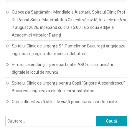
Cu ocazia Săptămânii Mondiale a Alăptării, Spitalul Clinic Prof.
Dr. Panait Sîrbu- Maternitatea Giulești vă invită, în zilele de 6 și
7 august 2026, începând cu ora 15:00, la o nouă ediție a
Academiei Viitorilor Părinți
Spitalul Clinic de Urgență Sf .Pantelimon București angajeaza
ingrijitoare, registrator medical debutant
E-mail, calendar şi fişiere partajate: ABC-ul comunicării
digitale la locul de muncă
Spitalul Clinic de Urgență pentru Copii “Grigore Alexandrescu”
Bucuresti angajeaza electricieni si instalatori
Cum influențează stilul de viață proiectarea unei locuințe
Caută
după: