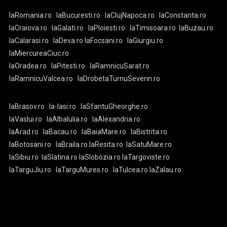
laRomania.ro
laBucuresti.ro
laClujNapoca.ro
laConstanta.ro
laCraiova.ro
laGalati.ro
laPloiesti.ro
laTimisoara.ro
laBuzau.ro
laCalarasi.ro
laDeva.ro
laFocsani.ro
laGiurgiu.ro
laMiercureaCiuc.ro
laOradea.ro
laPitesti.ro
laRamnicuSarat.ro
laRamnicuValcea.ro
laDrobetaTurnuSeverin.ro
laBrasov.ro
la-Iasi.ro
laSfantuGheorghe.ro
laVaslui.ro
laAlbaIulia.ro
laAlexandria.ro
laArad.ro
laBacau.ro
laBaiaMare.ro
laBistrita.ro
laBotosani.ro
laBraila.ro
laResita.ro
laSatuMare.ro
laSibiu.ro
laSlatina.ro
laSlobozia.ro
laTargoviste.ro
laTarguJiu.ro
laTarguMures.ro
laTulcea.ro
laZalau.ro