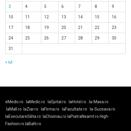
3
4
5
6
7
8
9
10
11
12
13
14
15
16
17
18
19
20
21
22
23
24
25
26
27
28
29
30
31
« iul.
eMedic.ro
laMedic.ro
laSpital.ro
laHotel.ro
la-Masa.ro
laMall.ro
laZiar.ro
laFirma.ro
laFacultate.ro
la-Suceava.ro
laExecutareSilita.ro
laChisinau.ro
laPiatraNeamt.ro
High-
Fashion.ro
laBalti.ro