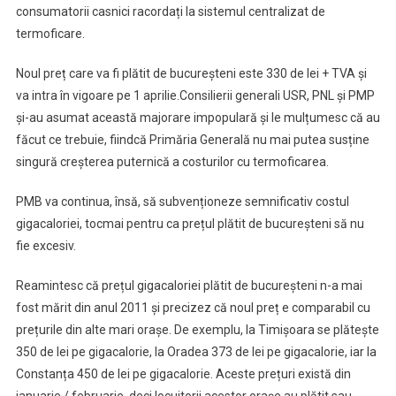
consumatorii casnici racordați la sistemul centralizat de
termoficare.
Noul preț care va fi plătit de bucureșteni este 330 de lei + TVA și
va intra în vigoare pe 1 aprilie.Consilierii generali USR, PNL și PMP
și-au asumat această majorare impopulară și le mulțumesc că au
făcut ce trebuie, fiindcă Primăria Generală nu mai putea susține
singură creșterea puternică a costurilor cu termoficarea.
PMB va continua, însă, să subvenționeze semnificativ costul
gigacaloriei, tocmai pentru ca prețul plătit de bucureșteni să nu
fie excesiv.
Reamintesc că prețul gigacaloriei plătit de bucureșteni n-a mai
fost mărit din anul 2011 și precizez că noul preț e comparabil cu
prețurile din alte mari orașe. De exemplu, la Timișoara se plătește
350 de lei pe gigacalorie, la Oradea 373 de lei pe gigacalorie, iar la
Constanța 450 de lei pe gigacalorie. Aceste prețuri există din