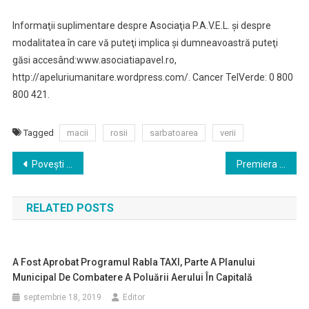
Informaţii suplimentare despre Asociaţia P.A.V.E.L. şi despre
modalitatea în care vă puteţi implica şi dumneavoastră puteţi
găsi accesând:www.asociatiapavel.ro,
http://apeluriumanitare.wordpress.com/. Cancer TelVerde: 0 800
800 421.
Tagged
macii
rosii
sarbatoarea
verii
Navigare
Poveşti cu poveţe pentru copiii din Sectorul 6
Premiera ,,Degeaba 30”,21 decembrie
în
RELATED POSTS
articole
A Fost Aprobat Programul Rabla TAXI, Parte A Planului
Municipal De Combatere A Poluării Aerului În Capitală
septembrie 18, 2019
Editor