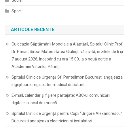
Social
Sport
ARTICOLE RECENTE
Cu ocazia Săptămânii Mondiale a Alăptării, Spitalul Clinic Prof.
Dr. Panait Sîrbu- Maternitatea Giulești vă invită, în zilele de 6 și
7 august 2026, începând cu ora 15:00, la o nouă ediție a
Academiei Viitorilor Părinți
Spitalul Clinic de Urgență Sf .Pantelimon București angajeaza
ingrijitoare, registrator medical debutant
E-mail, calendar şi fişiere partajate: ABC-ul comunicării
digitale la locul de muncă
Spitalul Clinic de Urgență pentru Copii “Grigore Alexandrescu”
Bucuresti angajeaza electricieni si instalatori