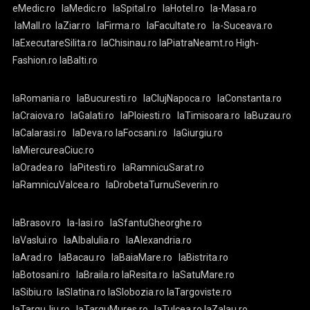
eMedic.ro
laMedic.ro
laSpital.ro
laHotel.ro
la-Masa.ro
laMall.ro
laZiar.ro
laFirma.ro
laFacultate.ro
la-Suceava.ro
laExecutareSilita.ro
laChisinau.ro
laPiatraNeamt.ro
High-
Fashion.ro
laBalti.ro
laRomania.ro
laBucuresti.ro
laClujNapoca.ro
laConstanta.ro
laCraiova.ro
laGalati.ro
laPloiesti.ro
laTimisoara.ro
laBuzau.ro
laCalarasi.ro
laDeva.ro
laFocsani.ro
laGiurgiu.ro
laMiercureaCiuc.ro
laOradea.ro
laPitesti.ro
laRamnicuSarat.ro
laRamnicuValcea.ro
laDrobetaTurnuSeverin.ro
laBrasov.ro
la-Iasi.ro
laSfantuGheorghe.ro
laVaslui.ro
laAlbaIulia.ro
laAlexandria.ro
laArad.ro
laBacau.ro
laBaiaMare.ro
laBistrita.ro
laBotosani.ro
laBraila.ro
laResita.ro
laSatuMare.ro
laSibiu.ro
laSlatina.ro
laSlobozia.ro
laTargoviste.ro
laTarguJiu.ro
laTarguMures.ro
laTulcea.ro
laZalau.ro