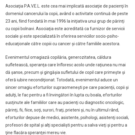
Asociaţia P.A.V.E.L. este cea mai implicată asociaţie de pacienţi în
domeniul cancerului la copii, având o activitate continuă de peste
23 ani, fiind fondată în mai 1996 la iniţiativa unui grup de părinţi
cu copii bolnavi. Asociaţia este acreditată ca furnizor de servicii
sociale şi este specializată în oferirea serviciilor socio-psiho-
educaţionale către copiii cu cancer şi către familiile acestora.
Evenimentul omagiază copilăria, generozitatea, căldura
sufletească, speranţa care înfloresc acolo unde raţiunea nu mai
dă şanse, precum şi gingăşia sufletului de copil care primeşte şi
oferă iubire necondiţionat. Totodată, evenimentul aduce un
sincer omagiu eforturilor supraomeneşti pe care pacienţii, copii şi
adulţi, le fac pentru a fi învingători în lupta cu boala, eforturilor
susţinute ale familiilor care au pacienţi cu diagnostic oncologic,
părinţi, fii, fiice, soţi, surori, fraţi, prieteni şi, nu în ultimul rând,
eforturilor depuse de medici, asistente, psihologi, asistenţi sociali,
profesori de spital şi alţi specialişti pentru a salva vieţi şi pentru a
ţine flacăra speranţei mereu vie.