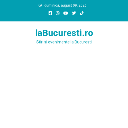
Skip
duminică, august 09, 2026
to
content
laBucuresti.ro
Stiri si evenimente la Bucuresti