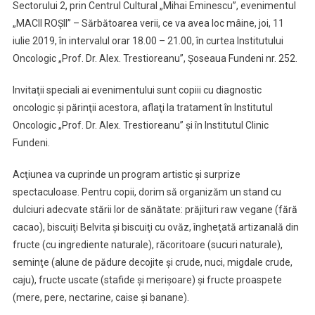
Sectorului 2, prin Centrul Cultural „Mihai Eminescu”, evenimentul
„MACII ROŞII” – Sărbătoarea verii, ce va avea loc mâine, joi, 11
iulie 2019, în intervalul orar 18.00 – 21.00, în curtea Institutului
Oncologic „Prof. Dr. Alex. Trestioreanu”, Şoseaua Fundeni nr. 252.
Invitaţii speciali ai evenimentului sunt copiii cu diagnostic
oncologic şi părinţii acestora, aflaţi la tratament în Institutul
Oncologic „Prof. Dr. Alex. Trestioreanu” şi în Institutul Clinic
Fundeni.
Acţiunea va cuprinde un program artistic şi surprize
spectaculoase. Pentru copii, dorim să organizăm un stand cu
dulciuri adecvate stării lor de sănătate: prăjituri raw vegane (fără
cacao), biscuiţi Belvita şi biscuiţi cu ovăz, îngheţată artizanală din
fructe (cu ingrediente naturale), răcoritoare (sucuri naturale),
seminţe (alune de pădure decojite şi crude, nuci, migdale crude,
caju), fructe uscate (stafide şi merişoare) şi fructe proaspete
(mere, pere, nectarine, caise şi banane).