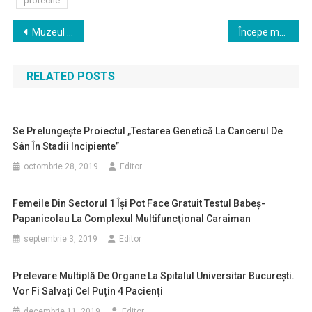
protectie
Navigare
Muzeul Satului – redeschis de miercuri: grupuri de vizitatori de cinci persoane; vizita – limitată la două ore
Începe marea testare în Capitală: Primăria Capitalei lansează pe 22 mai, la ora 13:00, platforma online www.testampentrubucuresti.assmb.ro, unde se pot înscrie voluntar 11.000 de bucureșteni, pentru a fi testați gratuit în vederea depistării infecției cu noul coronavirus
în
RELATED POSTS
articole
Se Prelungeşte Proiectul „Testarea Genetică La Cancerul De
Sân În Stadii Incipiente”
octombrie 28, 2019
Editor
Femeile Din Sectorul 1 Îşi Pot Face Gratuit Testul Babeş-
Papanicolau La Complexul Multifuncţional Caraiman
septembrie 3, 2019
Editor
Prelevare Multiplă De Organe La Spitalul Universitar București.
Vor Fi Salvați Cel Puțin 4 Pacienți
decembrie 11, 2019
Editor