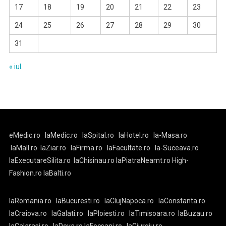
17
18
19
20
21
22
23
24
25
26
27
28
29
30
31
« iul.
eMedic.ro
laMedic.ro
laSpital.ro
laHotel.ro
la-Masa.ro
laMall.ro
laZiar.ro
laFirma.ro
laFacultate.ro
la-Suceava.ro
laExecutareSilita.ro
laChisinau.ro
laPiatraNeamt.ro
High-
Fashion.ro
laBalti.ro
laRomania.ro
laBucuresti.ro
laClujNapoca.ro
laConstanta.ro
laCraiova.ro
laGalati.ro
laPloiesti.ro
laTimisoara.ro
laBuzau.ro