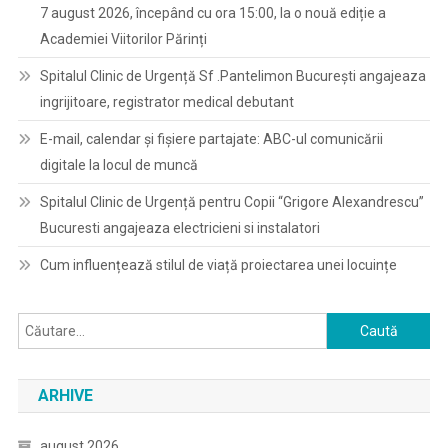
7 august 2026, începând cu ora 15:00, la o nouă ediție a
Academiei Viitorilor Părinți
Spitalul Clinic de Urgență Sf .Pantelimon București angajeaza
ingrijitoare, registrator medical debutant
E-mail, calendar şi fişiere partajate: ABC-ul comunicării
digitale la locul de muncă
Spitalul Clinic de Urgență pentru Copii “Grigore Alexandrescu”
Bucuresti angajeaza electricieni si instalatori
Cum influențează stilul de viață proiectarea unei locuințe
Caută
după:
ARHIVE
august 2026