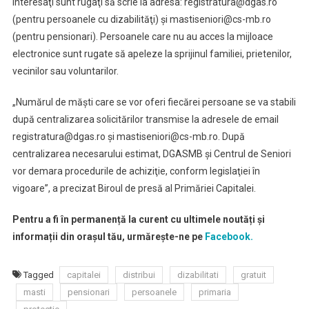
interesaţi sunt rugaţi să scrie la adresa: registratura@dgas.ro
(pentru persoanele cu dizabilităţi) şi mastiseniori@cs-mb.ro
(pentru pensionari). Persoanele care nu au acces la mijloace
electronice sunt rugate să apeleze la sprijinul familiei, prietenilor,
vecinilor sau voluntarilor.
„Numărul de măşti care se vor oferi fiecărei persoane se va stabili
după centralizarea solicitărilor transmise la adresele de email
registratura@dgas.ro şi mastiseniori@cs-mb.ro. După
centralizarea necesarului estimat, DGASMB şi Centrul de Seniori
vor demara procedurile de achiziţie, conform legislaţiei în
vigoare”, a precizat Biroul de presă al Primăriei Capitalei.
Pentru a fi în permanență la curent cu ultimele noutăți și
informații din orașul tău, urmărește-ne pe
Facebook.
Tagged
capitalei
distribui
dizabilitati
gratuit
masti
pensionari
persoanele
primaria