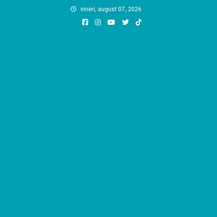
Skip
vineri, august 07, 2026
to
content