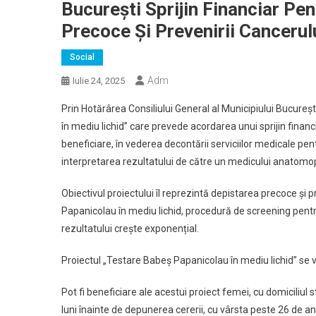
București Sprijin Financiar Pen
Precoce Și Prevenirii Cancerul
Social
Adm
Iulie 24, 2025
Prin Hotărârea Consiliului General al Municipiului Bucure
în mediu lichid” care prevede acordarea unui sprijin fina
beneficiare, în vederea decontării serviciilor medicale pe
interpretarea rezultatului de către un medicului anatomo
Obiectivul proiectului îl reprezintă depistarea precoce și 
Papanicolau în mediu lichid, procedură de screening pentru
rezultatului crește exponențial.
Proiectul „Testare Babeș Papanicolau în mediu lichid” se
Pot fi beneficiare ale acestui proiect femei, cu domiciliul 
luni înainte de depunerea cererii, cu vârsta peste 26 de an