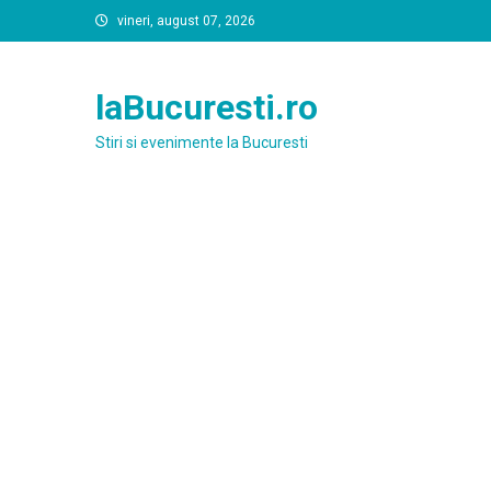
Skip
vineri, august 07, 2026
to
content
laBucuresti.ro
Stiri si evenimente la Bucuresti