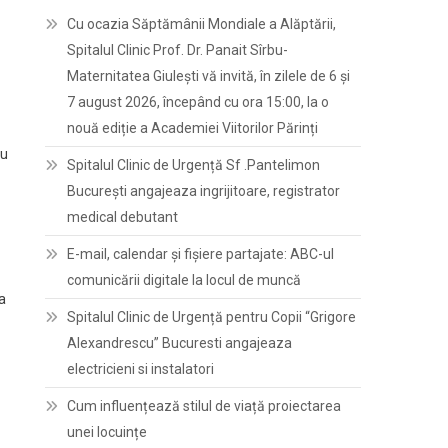
Cu ocazia Săptămânii Mondiale a Alăptării,
Spitalul Clinic Prof. Dr. Panait Sîrbu-
Maternitatea Giulești vă invită, în zilele de 6 și
7 august 2026, începând cu ora 15:00, la o
nouă ediție a Academiei Viitorilor Părinți
au
Spitalul Clinic de Urgență Sf .Pantelimon
București angajeaza ingrijitoare, registrator
medical debutant
E-mail, calendar şi fişiere partajate: ABC-ul
comunicării digitale la locul de muncă
a
Spitalul Clinic de Urgență pentru Copii “Grigore
Alexandrescu” Bucuresti angajeaza
electricieni si instalatori
Cum influențează stilul de viață proiectarea
unei locuințe