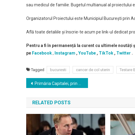
sau medicul de familie. Bugetul multianual al proiectului e
Organizatorul Proiectului este Municipiul București prin Adm
Află toate detaliile și înscrie-te acum pe link-ul dedicat pro
Pentru a fi în permanență la curent cu ultimele noutăți
pe
Facebook
,
Instagram
,
YouTube
,
TikTok
,
Twitter
.
Tagged
bucuresti
cancer de col uterin
Testare 
Navigare
Primăria Capitalei, prin ASSMB, oferă pacienților oncologici din București un sprijin financiar de 5.850 de lei pentru un pachet de servicii esențiale de recuperare
în
RELATED POSTS
articole