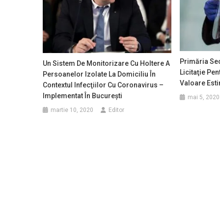
Primăria Sec
Un Sistem De Monitorizare Cu Holtere A
Licitaţie Pe
Persoanelor Izolate La Domiciliu În
Valoare Esti
Contextul Infecţiilor Cu Coronavirus –
Implementat În Bucureşti
mai 5, 2020
martie 10, 2020
Editor