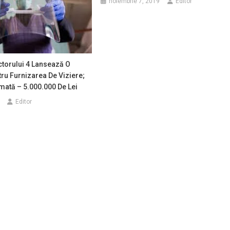
noiembrie 7, 2019
Editor
torului 4 Lansează O
ntru Furnizarea De Viziere;
mată – 5.000.000 De Lei
Editor