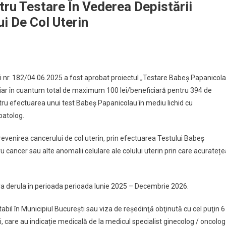
tru Testare În Vederea Depistării
ui De Col Uterin
ști nr. 182/04.06.2025 a fost aprobat proiectul „Testare Babeș Papanicol
nciar în cuantum total de maximum 100 lei/beneficiară pentru 394 de
ntru efectuarea unui test Babeș Papanicolau în mediu lichid cu
patolog.
prevenirea cancerului de col uterin, prin efectuarea Testului Babeș
 cancer sau alte anomalii celulare ale colului uterin prin care acuratețe
 va derula în perioada perioada Iunie 2025 – Decembrie 2026.
stabil în Municipiul București sau viza de reşedinţă obţinută cu cel puţin 6
i, care au indicație medicală de la medicul specialist ginecolog / oncolog