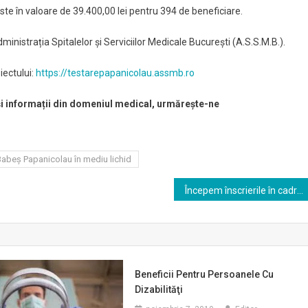
ste în valoare de 39.400,00 lei pentru 394 de beneficiare.
inistrația Spitalelor și Serviciilor Medicale București (A.S.S.M.B.).
iectului:
https://testarepapanicolau.assmb.ro
 și informații din domeniul medical, urmărește-ne
Babeș Papanicolau în mediu lichid
Începem înscrierile în cadrul proiectului „Testare genetică la cancerul de sân în formă incipientă”- un proiect al Primăriei Municipiului București prin ASSMB
Beneficii Pentru Persoanele Cu
Dizabilităţi