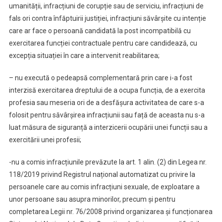
umanității, infracțiuni de corupție sau de serviciu, infracțiuni de
fals ori contra înfăptuirii justiției, infracțiuni săvârșite cu intenție
care ar face o persoană candidată la post incompatibilă cu
exercitarea funcției contractuale pentru care candidează, cu
excepția situației în care a intervenit reabilitarea;
– nu execută o pedeapsă complementară prin care i-a fost
interzisă exercitarea dreptului de a ocupa funcția, de a exercita
profesia sau meseria ori de a desfășura activitatea de care s-a
folosit pentru săvârșirea infracțiunii sau față de aceasta nu s-a
luat măsura de siguranță a interzicerii ocupării unei funcții sau a
exercitării unei profesii;
-nu a comis infracțiunile prevăzute la art. 1 alin. (2) din Legea nr.
118/2019 privind Registrul național automatizat cu privire la
persoanele care au comis infracțiuni sexuale, de exploatare a
unor persoane sau asupra minorilor, precum și pentru
completarea Legii nr. 76/2008 privind organizarea și funcționarea