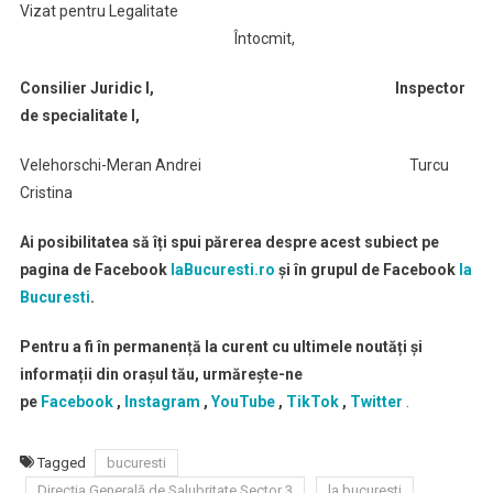
Vizat pentru Legalitate
Întocmit
Consilier Juridic I, Inspector
de specialitate I,
Velehorschi-Meran Andrei Turcu
Cristina
Ai posibilitatea să îți spui părerea despre acest subiect pe
pagina de Facebook
laBucuresti.ro
și în grupul de Facebook
la
Bucuresti
.
Pentru a fi în permanență la curent cu ultimele noutăți și
informații din orașul tău, urmărește-ne
pe
Facebook
,
Instagram
,
YouTube
,
TikTok
,
Twitter
.
Tagged
bucuresti
Direcția Generală de Salubritate Sector 3
la bucuresti