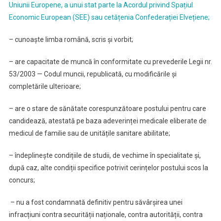
Uniunii Europene, a unui stat parte la Acordul privind Spațiul
Economic European (SEE) sau cetățenia Confederației Elvețiene;
– cunoaște limba română, scris și vorbit;
– are capacitate de muncă în conformitate cu prevederile Legii nr.
53/2003 — Codul muncii, republicată, cu modificările și
completările ulterioare;
– are o stare de sănătate corespunzătoare postului pentru care
candidează, atestată pe baza adeverinței medicale eliberate de
medicul de familie sau de unitățile sanitare abilitate;
– îndeplinește condițiile de studii, de vechime în specialitate și,
după caz, alte condiții specifice potrivit cerințelor postului scos la
concurs;
– nu a fost condamnată definitiv pentru săvârșirea unei
infracțiuni contra securității naționale, contra autorității, contra