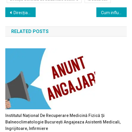
Navigare
Direcția Generală de Salubritate Sector 3 Bucuresti angajeaza Muncitor necalificat si Muncitor calificat
Cum influențează stilul de viață proiectarea unei locuințe
în
RELATED POSTS
articole
Institutul Național De Recuperare Medicină Fizică Și
Balneoclimatologie București Angajeaza Asistenti Medicali,
Ingrijitoare, Infirmiere