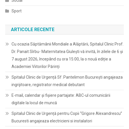
Social
Sport
ARTICOLE RECENTE
Cu ocazia Săptămânii Mondiale a Alăptării, Spitalul Clinic Prof.
Dr. Panait Sîrbu- Maternitatea Giulești vă invită, în zilele de 6 și
7 august 2026, începând cu ora 15:00, la o nouă ediție a
Academiei Viitorilor Părinți
Spitalul Clinic de Urgență Sf .Pantelimon București angajeaza
ingrijitoare, registrator medical debutant
E-mail, calendar şi fişiere partajate: ABC-ul comunicării
digitale la locul de muncă
Spitalul Clinic de Urgență pentru Copii “Grigore Alexandrescu”
Bucuresti angajeaza electricieni si instalatori