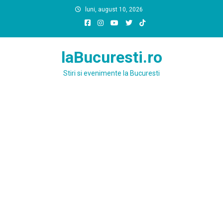
Skip
luni, august 10, 2026
to
content
laBucuresti.ro
Stiri si evenimente la Bucuresti