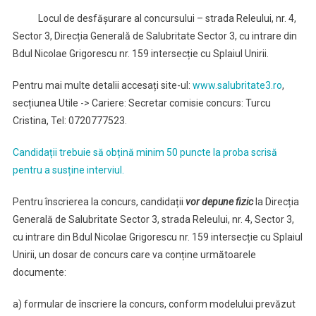
Locul de desfășurare al concursului – strada Releului, nr. 4,
Sector 3, Direcția Generală de Salubritate Sector 3, cu intrare din
Bdul Nicolae Grigorescu nr. 159 intersecție cu Splaiul Unirii.
Pentru mai multe detalii accesați site-ul:
www.salubritate3.ro
,
secțiunea Utile -> Cariere: Secretar comisie concurs: Turcu
Cristina, Tel: 0720777523.
Candidații trebuie să obțină minim 50 puncte la proba scrisă
pentru a susține interviul.
Pentru înscrierea la concurs, candidații
vor depune fizic
la Direcția
Generală de Salubritate Sector 3, strada Releului, nr. 4, Sector 3,
cu intrare din Bdul Nicolae Grigorescu nr. 159 intersecție cu Splaiul
Unirii, un dosar de concurs care va conține următoarele
documente:
a) formular de înscriere la concurs, conform modelului prevăzut