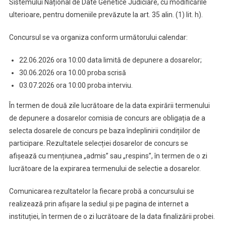
Sistemului Național de Date Genetice Judiciare, cu modificările
ulterioare, pentru domeniile prevăzute la art. 35 alin. (1) lit. h).
Concursul se va organiza conform următorului calendar:
22.06.2026 ora 10:00 data limită de depunere a dosarelor;
30.06.2026 ora 10.00 proba scrisă
03.07.2026 ora 10:00 proba interviu.
În termen de două zile lucrătoare de la data expirării termenului
de depunere a dosarelor comisia de concurs are obligația de a
selecta dosarele de concurs pe baza îndeplinirii condițiilor de
participare. Rezultatele selecției dosarelor de concurs se
afișează cu mențiunea „admis” sau „respins”, în termen de o zi
lucrătoare de la expirarea termenului de selectie a dosarelor.
Comunicarea rezultatelor la fiecare probă a concursului se
realizează prin afișare la sediul și pe pagina de internet a
instituției, în termen de o zi lucrătoare de la data finalizării probei.