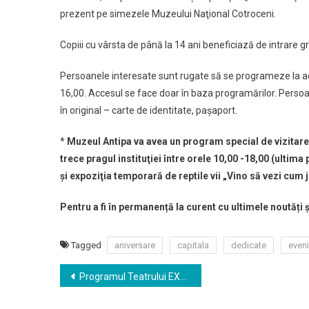
prezent pe simezele Muzeului Naţional Cotroceni.
Copiii cu vârsta de până la 14 ani beneficiază de intrare gr
Persoanele interesate sunt rugate să se programeze la ad
16,00. Accesul se face doar în baza programărilor. Persoan
în original – carte de identitate, paşaport.
*
Muzeul Antipa va avea un program special de vizitare 
trece pragul instituţiei între orele 10,00 -18,00 (ultima 
şi expoziţia temporară de reptile vii „Vino să vezi cum
Pentru a fi în permanență la curent cu ultimele noutăți 
Tagged
aniversare
capitala
dedicate
even
Navigare
Programul Teatrului EXCELSIOR | FEBRUARIE 2020
în