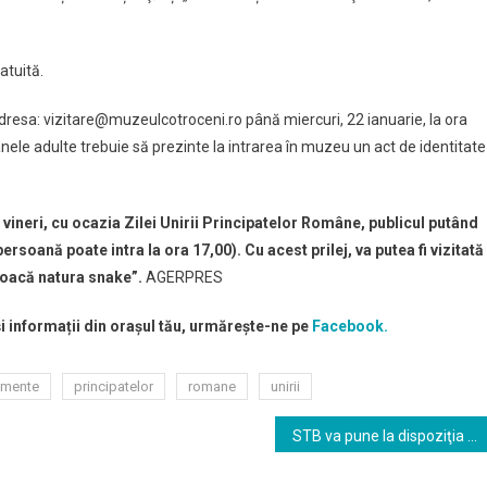
atuită.
resa: vizitare@muzeulcotroceni.ro până miercuri, 22 ianuarie, la ora
ele adulte trebuie să prezinte la intrarea în muzeu un act de identitate
vineri, cu ocazia Zilei Unirii Principatelor Române, publicul putând
persoană poate intra la ora 17,00). Cu acest prilej, va putea fi vizitată
 joacă natura snake”.
AGERPRES
și informații din orașul tău, urmărește-ne pe
Facebook.
imente
principatelor
romane
unirii
STB va pune la dispoziţia călătorilor măşti sanitare