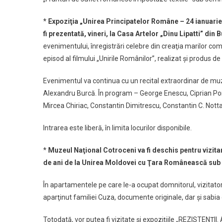
*
Expoziţia „Unirea Principatelor Române – 24 ianuarie
fi prezentată, vineri, la Casa Artelor „Dinu Lipatti” din 
evenimentului, înregistrări celebre din creaţia marilor com
episod al filmului „Unirile Românilor”, realizat şi produs de
Evenimentul va continua cu un recital extraordinar de muz
Alexandru Burcă. În program – George Enescu, Ciprian Poru
Mircea Chiriac, Constantin Dimitrescu, Constantin C. Notta
Intrarea este liberă, în limita locurilor disponibile.
*
Muzeul Naţional Cotroceni va fi deschis pentru vizitare
de ani de la Unirea Moldovei cu Ţara Românească sub
În apartamentele pe care le-a ocupat domnitorul, vizitato
aparţinut familiei Cuza, documente originale, dar şi sabia 
Totodată, vor putea fi vizitate şi expoziţiile „REZISTENŢII. Am