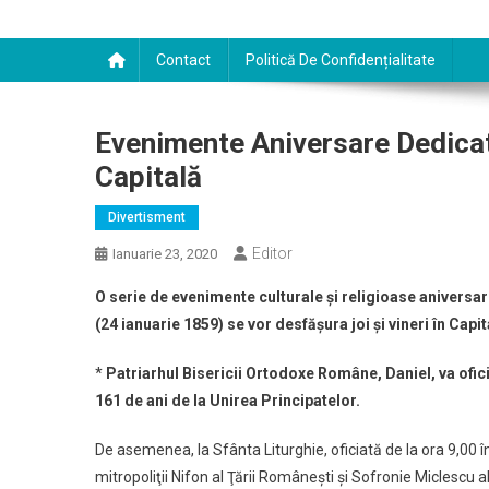
Contact
Politică De Confidențialitate
Evenimente Aniversare Dedicat
Capitală
Divertisment
Editor
Ianuarie 23, 2020
O serie de evenimente culturale şi religioase aniversar
(24 ianuarie 1859) se vor desfăşura joi şi vineri în Capit
*
Patriarhul Bisericii Ortodoxe Române, Daniel, va ofici
161 de ani de la Unirea Principatelor.
De asemenea, la Sfânta Liturghie, oficiată de la ora 9,00 
mitropoliţii Nifon al Ţării Româneşti şi Sofronie Miclescu al