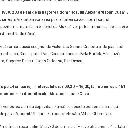
 1859. 200 de ani de la naşterea domnitorului Alexandru Ioan Cuza” 
Bucureşti.
Vizitatorii vor avea posibilitatea să asculte, în cadrul
pozitori români, iar în Salonul de Muzică vor putea urmări cel de-al doil
 istoricul Radu Găină.
ică românească susţinut de violonista Simina Croitoru şi de pianistul
mbescu, Dinu Lipatti, Paul Constantinescu, Bela Bartok, Filip Lazăr,
ra, Grigoraş Dinicu, Eugen Cuteanu, Sile Dinicu.
 pe 24 ianuarie, în intervalul orar 09,30 – 16,00, la împlinirea a 161
 conducerea domnitorului Alexandru Ioan-Cuza.
rii vor putea admira expoziţia extinsă cu obiecte personale care au
de paradă, primită în dar de la principele sârb Mihail Obrenovici.
intire şi recunoştinţă” şi „30 de ani şi o zi – revoluţia tinerilor”, aflate î