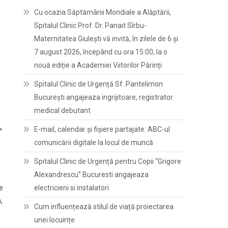
Cu ocazia Săptămânii Mondiale a Alăptării,
Spitalul Clinic Prof. Dr. Panait Sîrbu-
Maternitatea Giulești vă invită, în zilele de 6 și
7 august 2026, începând cu ora 15:00, la o
nouă ediție a Academiei Viitorilor Părinți
Spitalul Clinic de Urgență Sf .Pantelimon
București angajeaza ingrijitoare, registrator
medical debutant
,
E-mail, calendar şi fişiere partajate: ABC-ul
comunicării digitale la locul de muncă
Spitalul Clinic de Urgență pentru Copii “Grigore
Alexandrescu” Bucuresti angajeaza
re
electricieni si instalatori
,
Cum influențează stilul de viață proiectarea
unei locuințe