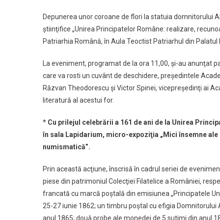
Depunerea unor coroane de flori la statuia domnitorului 
ştiinţifice „Unirea Principatelor Române: realizare, recu
Patriarhia Română, în Aula Teoctist Patriarhul din Palatul P
La eveniment, programat de la ora 11,00, şi-au anunţat 
care va rosti un cuvânt de deschidere, preşedintele Acad
Răzvan Theodorescu şi Victor Spinei, vicepreşedinţi ai Aca
literatură al acestui for.
*
Cu prilejul celebrării a 161 de ani de la Unirea Princ
în sala Lapidarium, micro-expoziţia „Mici însemne ale un
numismatică”.
Prin această acţiune, înscrisă în cadrul seriei de evenimen
piese din patrimoniul Colecţiei Filatelice a României, respe
francată cu marcă poştală din emisiunea „Principatele Unit
25-27 iunie 1862; un timbru poştal cu efigia Domnitorului 
anul 1865; două probe ale monedei de 5 sutimi din anul 18