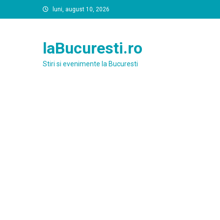
Skip
luni, august 10, 2026
to
content
laBucuresti.ro
Stiri si evenimente la Bucuresti