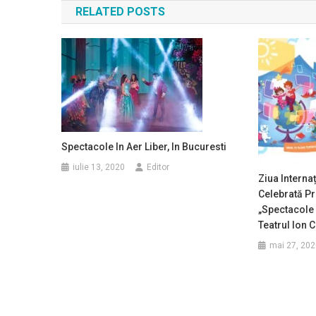
RELATED POSTS
articole
Spectacole In Aer Liber, In Bucuresti
iulie 13, 2020
Editor
Ziua Interna
Celebrată Pr
„Spectacole
Teatrul Ion 
mai 27, 202