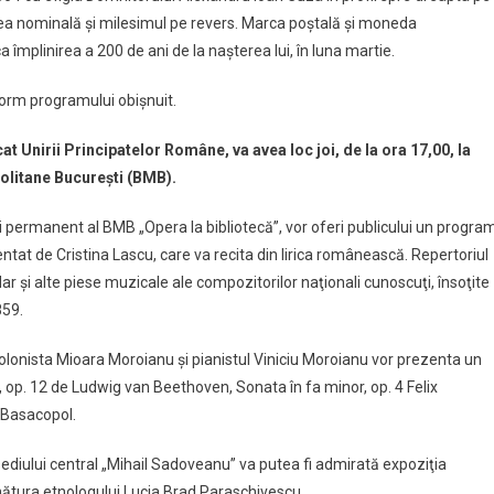
rea nominală şi milesimul pe revers. Marca poştală şi moneda
 împlinirea a 200 de ani de la naşterea lui, în luna martie.
form programului obişnuit.
 Unirii Principatelor Române, va avea loc joi, de la ora 17,00, la
politane Bucureşti (BMB).
lui permanent al BMB „Opera la bibliotecă”, vor oferi publicului un progra
entat de Cristina Lascu, care va recita din lirica românească. Repertoriul
şi alte piese muzicale ale compozitorilor naţionali cunoscuţi, însoţite
859.
iolonista Mioara Moroianu şi pianistul Viniciu Moroianu vor prezenta un
 op. 12 de Ludwig van Beethoven, Sonata în fa minor, op. 4 Felix
 Basacopol.
sediului central „Mihail Sadoveanu” va putea fi admirată expoziţia
nătura etnologului Lucia Brad Paraschivescu.