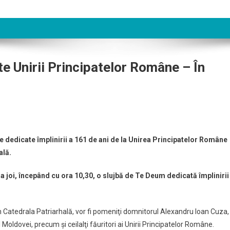
e Unirii Principatelor Române – În
e dedicate împlinirii a 161 de ani de la Unirea Principatelor Române
ală.
a joi, începând cu ora 10,30, o slujbă de Te Deum dedicată împlinirii
în Catedrala Patriarhală, vor fi pomeniţi domnitorul Alexandru Ioan Cuza,
 Moldovei, precum şi ceilalţi făuritori ai Unirii Principatelor Române.