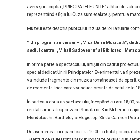
avers şi inscripţia „PRINCIPATELE UNITE” alături de valoa
reprezentând efigia lui Cuza sunt etalate şi pentru a marca
Muzeul este deschis publicului în ziua de 24 ianuarie con
*
Un program aniversar – „Mica Unire Muzicală”, dedicat
sediul central „Mihail Sadoveanu” al Bibliotecii Metro
În prima parte a spectacolului, artiştii din cadrul proiectu
special dedicat Unirii Principatelor. Evenimentul va fi prez
va include fragmente din muzica românească de operă, dar 
de momente lirice care vor aduce aminte de actul de la 1
În partea a doua a spectacolului, începând cu ora 18,00, v
recital cameral cuprinzând Sonata nr. 3 în Mi bemol major,
Mendelssohn Bartholdy şi Elegie, op. 35 de Carmen Petra
De asemenea, începând cu ora 10,00, în holul principal al 
„Frânturi de suflet românesc în ipostaze textile” sub sem