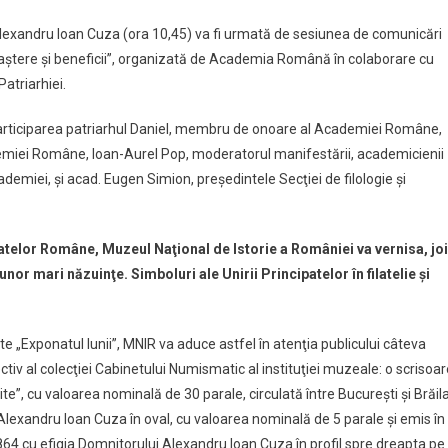
Alexandru Ioan Cuza (ora 10,45) va fi urmată de sesiunea de comunicări
noaştere şi beneficii”, organizată de Academia Română în colaborare cu
atriarhiei.
participarea patriarhul Daniel, membru de onoare al Academiei Române,
emiei Române, Ioan-Aurel Pop, moderatorul manifestării, academicienii
demiei, şi acad. Eugen Simion, preşedintele Secţiei de filologie şi
ipatelor Române, Muzeul Naţional de Istorie a României va vernisa, joi
or mari năzuinţe. Simboluri ale Unirii Principatelor în filatelie şi
te „Exponatul lunii”, MNIR va aduce astfel în atenţia publicului câteva
ctiv al colecţiei Cabinetului Numismatic al instituţiei muzeale: o scrisoa
e”, cu valoarea nominală de 30 parale, circulată între Bucureşti şi Brăila
Alexandru Ioan Cuza în oval, cu valoarea nominală de 5 parale şi emis în
64 cu efigia Domnitorului Alexandru Ioan Cuza în profil spre dreapta pe