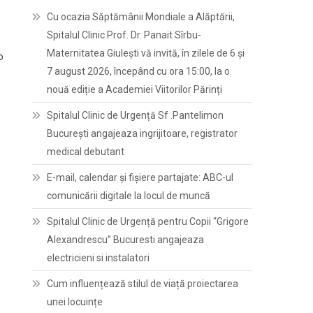
Cu ocazia Săptămânii Mondiale a Alăptării,
Spitalul Clinic Prof. Dr. Panait Sîrbu-
Maternitatea Giulești vă invită, în zilele de 6 și
o
7 august 2026, începând cu ora 15:00, la o
nouă ediție a Academiei Viitorilor Părinți
Spitalul Clinic de Urgență Sf .Pantelimon
București angajeaza ingrijitoare, registrator
medical debutant
E-mail, calendar şi fişiere partajate: ABC-ul
comunicării digitale la locul de muncă
Spitalul Clinic de Urgență pentru Copii “Grigore
Alexandrescu” Bucuresti angajeaza
electricieni si instalatori
Cum influențează stilul de viață proiectarea
unei locuințe