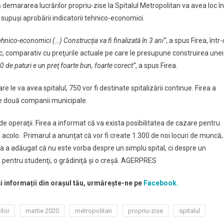
ă demararea lucrărilor propriu-zise la Spitalul Metropolitan va avea loc în
 supuşi aprobării indicatorii tehnico-economici.
nico-economici (…) Construcţia va fi finalizată în 3 ani”
, a spus Firea, într-
ic, comparativ cu preţurile actuale pe care le presupune construirea unei
 de paturi e un preţ foarte bun, foarte corect”
, a spus Firea.
e le va avea spitalul, 750 vor fi destinate spitalizării continue. Firea a
 de două companii municipale.
de operaţii. Firea a informat că va exista posibilitatea de cazare pentru
ză acolo. Primarul a anunţat că vor fi create 1.300 de noi locuri de muncă,
ea a adăugat că nu este vorba despre un simplu spital, ci despre un
pentru studenţi, o grădiniţă şi o creşă. AGERPRES
și informații din orașul tău, urmărește-ne pe
Facebook.
ilor
martie 2020
metropolitan
propriu-zise
spitalul