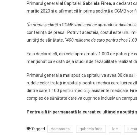
Primarul general al Capitalei,
Gabriela Firea
, a declarat c
martie 2020 şi a afirmat că în prima şedinţă a CGMB vor fi
“În prima şedinţă a CGMB vom supune aprobării indicatorii teh
conferinţă de presă. Potrivit acesteia, costul este unul m
unităţi de sănătate.
“400 milioane de euro pentru circa 1.000
Ea a declarat că, din cele aproximativ 1.000 de paturi pe car
menţionat că există deja studiul de fezabilitate realizat
Primarul general a mai spus că spitalul va avea 30 de săli 
rudele celor trataţi în spital şi pentru medicii care lucrea
dintre care 1.100 pentru medici şi asistente medicale. Fir
complex de sănătate care va cuprinde inclusiv un campus 
Pentru a fi în permanență la curent cu ultimele noutăți 
Tagged
demararea
gabriela firea
loc
lucrar