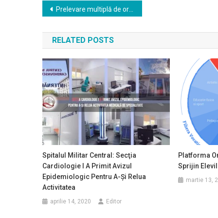
Navigare
Prelevare multiplă de organe la Spitalul Universitar București. Vor fi salvați cel puțin 4 pacienți
în
RELATED POSTS
articole
Spitalul Militar Central: Secţia
Platforma O
Cardiologie I A Primit Avizul
Sprijin Elevi
Epidemiologic Pentru A-Şi Relua
martie 13, 
Activitatea
aprilie 14, 2020
Editor