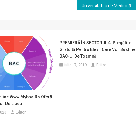
Universitatea de Medicină și Farmacie ”Carol Davila” Rezultate alegeri Consiliul Facultății- Turul I și Turul II
PREMIERĂ ÎN SECTORUL 4. Pregătire
Gratuită Pentru Elevii Care Vor Susţine
BAC-Ul De Toamnă
iulie 17, 2019
Editor
nline Www.mybac.ro Oferă
lor De Liceu
2020
Editor