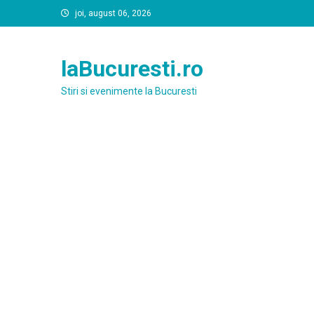
Skip
joi, august 06, 2026
to
content
laBucuresti.ro
Stiri si evenimente la Bucuresti