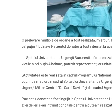
O prelevare multiplă de organe a fost realizată, miercuri, l
cel puțin 4 bolnavi. Pacientul donator a fost internat la ac
La Spitalul Universitar de Urgență București a fost realizat
viețile a cel puțin 4 bolnavi, potrivit reprezentanților unități
„Activitatea este realizată în cadrul Programului Național 
cuprinde medici din cadrul Spitalului Universitar de Urgență
Urgenţă Militar Central “Dr. Carol Davila” și din cadrul Ag
Pacientul donator a fost îngrijit în Spitalul Universitar de
zilei de ieri s-au întrunit condițiile pentru a putea fi real