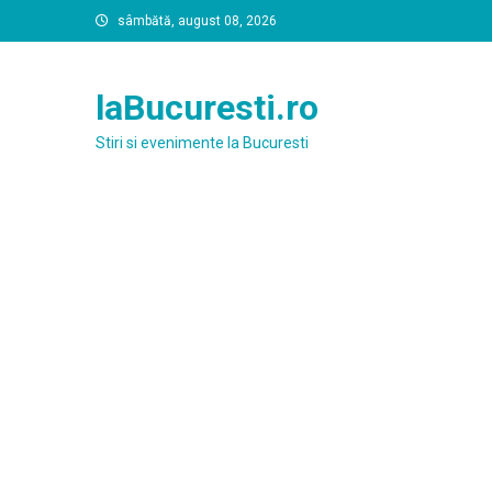
Skip
sâmbătă, august 08, 2026
to
content
laBucuresti.ro
Stiri si evenimente la Bucuresti