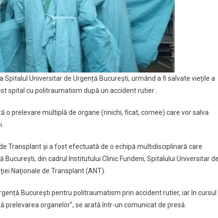
a Spitalul Universitar de Urgență București, urmând a fi salvate viețile a
est spital cu politraumatism după un accident rutier .
ă o prelevare multiplă de organe (rinichi, ficat, cornee) care vor salva
i.
de Transplant și a fost efectuată de o echipă multidisciplinară care
 București, din cadrul Institutului Clinic Fundeni, Spitalului Universitar d
enţiei Naţionale de Transplant (ANT).
 Urgență București pentru politraumatism prin accident rutier, iar în cursul
izată prelevarea organelor”, se arată într-un comunicat de presă.