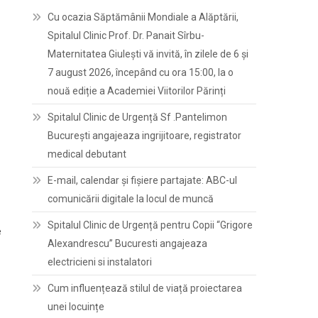
Cu ocazia Săptămânii Mondiale a Alăptării,
Spitalul Clinic Prof. Dr. Panait Sîrbu-
Maternitatea Giulești vă invită, în zilele de 6 și
7 august 2026, începând cu ora 15:00, la o
nouă ediție a Academiei Viitorilor Părinți
Spitalul Clinic de Urgență Sf .Pantelimon
București angajeaza ingrijitoare, registrator
medical debutant
E-mail, calendar şi fişiere partajate: ABC-ul
comunicării digitale la locul de muncă
Spitalul Clinic de Urgență pentru Copii “Grigore
e
Alexandrescu” Bucuresti angajeaza
electricieni si instalatori
Cum influențează stilul de viață proiectarea
unei locuințe