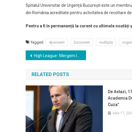
Spitalul Universitar de Urgență București este un membru a
din România acreditate pentru activitatea de recoltare de 
Pentru a fi în permanență la curent cu ultimele noutăți 
Tagged
4pacienti
bucuresti
multipla
orga
Navigare
High League- Mergem la teatru in asteptarea lui Mos Craciun
în
RELATED POSTS
articole
De Astazi, 17
Academia De 
Cuza”
iulie 17, 20