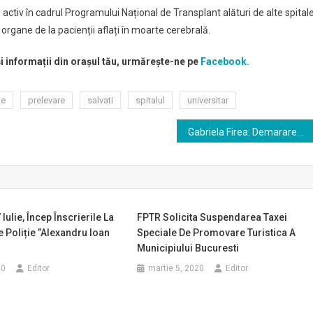
ctiv în cadrul Programului Național de Transplant alături de alte spital
organe de la pacienții aflați în moarte cerebrală.
și informații din orașul tău, urmărește-ne pe
Facebook.
ne
prelevare
salvati
spitalul
universitar
Gabriela Firea: Demararea lucrărilor propriu-zise la Spitalul Metropolitan va avea loc în martie 2020
 Iulie, Încep Înscrierile La
FPTR Solicita Suspendarea Taxei
Poliție ”Alexandru Ioan
Speciale De Promovare Turistica A
Municipiului Bucuresti
20
Editor
martie 5, 2020
Editor