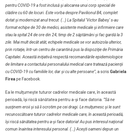
pentru COVID-19 a fost inclusă şi alocarea unui corp special de
clădire cu 60 de locuri. Este vorba despre Pavilionul B4, complet
dotat şi modernizat anul trecut. (…) La Spitalul ‘Victor Babeş’ s-au
format echipe de 30 de medici, asistente medicale şi infirmiere care
stau la spital 24 de ore din 24, timp de 2 săptămâni şi fac gardă la 3
zile. Mai mult decât atât, echipele medicale se vor autoizola ulterior,
prin rotaţie, într-un centru de carantină pus la dispoziţie de Primăria
Capitalei. Această iniţiativă respectă recomandările epidemiologice
de limitare a contactului personalului medical care tratează pacienţii
cu COVID-19 cu familiile lor, dar şi cu alte persoane”
, a scris
Gabriela
Firea
pe Facebook.
Ea le mulţumeşte tuturor cadrelor medicale care, în această
perioadă, îşi riscă sănătatea pentru a-şi face datoria.
”Să ne
susţinem eroii şi să îi ocrotim pe cei dragi. Le mulţumesc şi le sunt
recunoscătoare tuturor cadrelor medicale care, în această perioadă,
îşi riscă sănătatea pentru a-şi face datoria! Au pus interesul naţional
comun înaintea interesului personal. (…) Aceşti oameni depun un