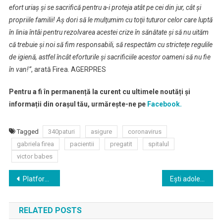
efort uriaş şi se sacrifică pentru a-i proteja atât pe cei din jur, cât şi
propriile familii! Aş dori să le mulţumim cu toţii tuturor celor care luptă
în linia întâi pentru rezolvarea acestei crize în sănătate şi să nu uităm
că trebuie şi noi să fim responsabili, să respectăm cu stricteţe regulile
de igienă, astfel încât eforturile şi sacrificiile acestor oameni să nu fie
în van!”
, arată Firea. AGERPRES
Pentru a fi în permanență la curent cu ultimele noutăți și
informații din orașul tău, urmărește-ne pe
Facebook.
Tagged
340paturi
asigure
coronavirus
gabriela firea
pacientii
pregatit
spitalul
victor babes
Navigare
Platforma online www.mybac.ro oferă sprijin elevilor de liceu
Ești adolescent și #staiacasa? (În)scrie-ți piesa la NEW DRAMA și ea poate deveni spectacol!
în
RELATED POSTS
articole