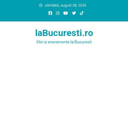
Skip
sâmbătă, august 08, 2026
to
content
laBucuresti.ro
Stiri si evenimente la Bucuresti