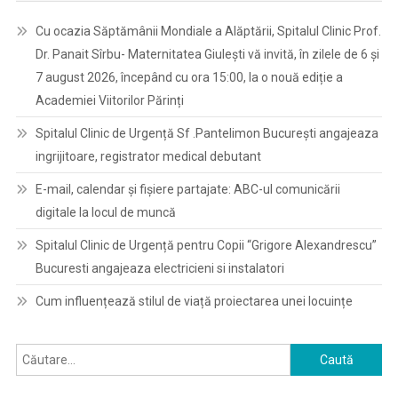
Cu ocazia Săptămânii Mondiale a Alăptării, Spitalul Clinic Prof.
Dr. Panait Sîrbu- Maternitatea Giulești vă invită, în zilele de 6 și
7 august 2026, începând cu ora 15:00, la o nouă ediție a
Academiei Viitorilor Părinți
Spitalul Clinic de Urgență Sf .Pantelimon București angajeaza
ingrijitoare, registrator medical debutant
E-mail, calendar şi fişiere partajate: ABC-ul comunicării
digitale la locul de muncă
Spitalul Clinic de Urgență pentru Copii “Grigore Alexandrescu”
Bucuresti angajeaza electricieni si instalatori
Cum influențează stilul de viață proiectarea unei locuințe
Caută
după: