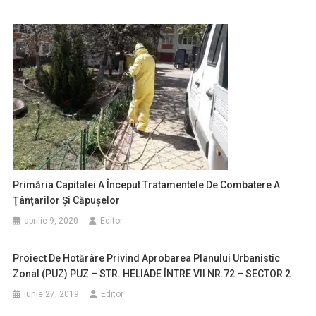
Primăria Capitalei A Început Tratamentele De Combatere A
Ţânţarilor Şi Căpuşelor
aprilie 9, 2020
Editor
Proiect De Hotărâre Privind Aprobarea Planului Urbanistic
Zonal (PUZ) PUZ – STR. HELIADE ÎNTRE VII NR.72 – SECTOR 2
iunie 27, 2019
Editor