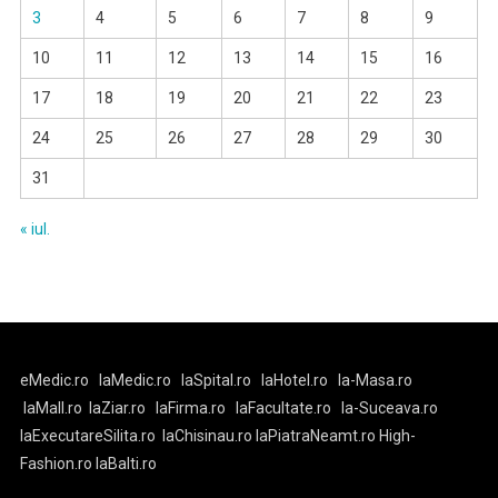
3
4
5
6
7
8
9
10
11
12
13
14
15
16
17
18
19
20
21
22
23
24
25
26
27
28
29
30
31
« iul.
eMedic.ro
laMedic.ro
laSpital.ro
laHotel.ro
la-Masa.ro
laMall.ro
laZiar.ro
laFirma.ro
laFacultate.ro
la-Suceava.ro
laExecutareSilita.ro
laChisinau.ro
laPiatraNeamt.ro
High-
Fashion.ro
laBalti.ro