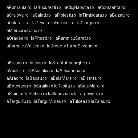
laRomania.ro
laBucuresti.ro
laClujNapoca.ro
laConstanta.ro
laCraiova.ro
laGalati.ro
laPloiesti.ro
laTimisoara.ro
laBuzau.ro
laCalarasi.ro
laDeva.ro
laFocsani.ro
laGiurgiu.ro
laMiercureaCiuc.ro
laOradea.ro
laPitesti.ro
laRamnicuSarat.ro
laRamnicuValcea.ro
laDrobetaTurnuSeverin.ro
laBrasov.ro
la-Iasi.ro
laSfantuGheorghe.ro
laVaslui.ro
laAlbaIulia.ro
laAlexandria.ro
laArad.ro
laBacau.ro
laBaiaMare.ro
laBistrita.ro
laBotosani.ro
laBraila.ro
laResita.ro
laSatuMare.ro
laSibiu.ro
laSlatina.ro
laSlobozia.ro
laTargoviste.ro
laTarguJiu.ro
laTarguMures.ro
laTulcea.ro
laZalau.ro