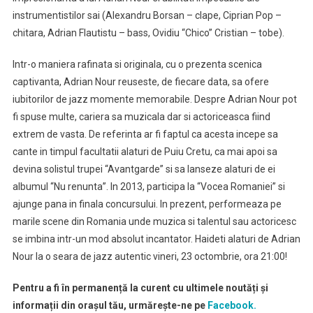
instrumentistilor sai (Alexandru Borsan – clape, Ciprian Pop –
chitara, Adrian Flautistu – bass, Ovidiu “Chico” Cristian – tobe).
Intr-o maniera rafinata si originala, cu o prezenta scenica
captivanta, Adrian Nour reuseste, de fiecare data, sa ofere
iubitorilor de jazz momente memorabile. Despre Adrian Nour pot
fi spuse multe, cariera sa muzicala dar si actoriceasca fiind
extrem de vasta. De referinta ar fi faptul ca acesta incepe sa
cante in timpul facultatii alaturi de Puiu Cretu, ca mai apoi sa
devina solistul trupei “Avantgarde” si sa lanseze alaturi de ei
albumul “Nu renunta”. In 2013, participa la “Vocea Romaniei” si
ajunge pana in finala concursului. In prezent, performeaza pe
marile scene din Romania unde muzica si talentul sau actoricesc
se imbina intr-un mod absolut incantator. Haideti alaturi de Adrian
Nour la o seara de jazz autentic vineri, 23 octombrie, ora 21:00!
Pentru a fi în permanență la curent cu ultimele noutăți și
informații din orașul tău, urmărește-ne pe
Facebook.