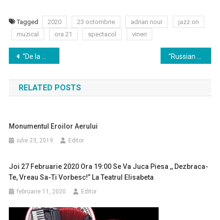
Tagged
2020
23 octombrie
adrian nour
jazz on
muzical
ora 21
spectacol
vineri
Navigare
“De la Maria la Marie, de la doina la fado”- Spectacol muzical Jezebel & band: Sambata, 17 octombrie 2020, ora 20:00
“Russian Night”- Spectacol muzical Tania Popa: sambata, 24 octombrie 2020, Ora 21:00
în
RELATED POSTS
articole
Monumentul Eroilor Aerului
iulie 23, 2019
Editor
Joi 27 Februarie 2020 Ora 19:00 Se Va Juca Piesa ,, Dezbraca-
Te, Vreau Sa-Ti Vorbesc!” La Teatrul Elisabeta
februarie 11, 2020
Editor