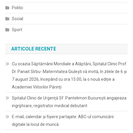
Politic
Social
Sport
ARTICOLE RECENTE
Cu ocazia Săptămânii Mondiale a Alăptării, Spitalul Clinic Prof.
Dr. Panait Sîrbu- Maternitatea Giulești vă invită, în zilele de 6 și
7 august 2026, începând cu ora 15:00, la o nouă ediție a
Academiei Viitorilor Părinți
Spitalul Clinic de Urgență Sf .Pantelimon București angajeaza
ingrijitoare, registrator medical debutant
E-mail, calendar şi fişiere partajate: ABC-ul comunicării
digitale la locul de muncă