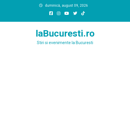
Skip
duminică, august 09, 2026
to
content
laBucuresti.ro
Stiri si evenimente la Bucuresti