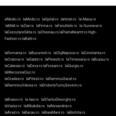
eMedic.ro
laMedic.ro
laSpital.ro
laHotel.ro
la-Masa.ro
laMall.ro
laZiar.ro
laFirma.ro
laFacultate.ro
la-Suceava.ro
laExecutareSilita.ro
laChisinau.ro
laPiatraNeamt.ro
High-
Fashion.ro
laBalti.ro
laRomania.ro
laBucuresti.ro
laClujNapoca.ro
laConstanta.ro
laCraiova.ro
laGalati.ro
laPloiesti.ro
laTimisoara.ro
laBuzau.ro
laCalarasi.ro
laDeva.ro
laFocsani.ro
laGiurgiu.ro
laMiercureaCiuc.ro
laOradea.ro
laPitesti.ro
laRamnicuSarat.ro
laRamnicuValcea.ro
laDrobetaTurnuSeverin.ro
laBrasov.ro
la-Iasi.ro
laSfantuGheorghe.ro
laVaslui.ro
laAlbaIulia.ro
laAlexandria.ro
laArad.ro
laBacau.ro
laBaiaMare.ro
laBistrita.ro