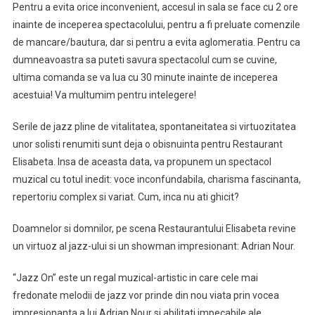
Pentru a evita orice inconvenient, accesul in sala se face cu 2 ore
inainte de inceperea spectacolului, pentru a fi preluate comenzile
de mancare/bautura, dar si pentru a evita aglomeratia. Pentru ca
dumneavoastra sa puteti savura spectacolul cum se cuvine,
ultima comanda se va lua cu 30 minute inainte de inceperea
acestuia! Va multumim pentru intelegere!
Serile de jazz pline de vitalitatea, spontaneitatea si virtuozitatea
unor solisti renumiti sunt deja o obisnuinta pentru Restaurant
Elisabeta. Insa de aceasta data, va propunem un spectacol
muzical cu totul inedit: voce inconfundabila, charisma fascinanta,
repertoriu complex si variat. Cum, inca nu ati ghicit?
Doamnelor si domnilor, pe scena Restaurantului Elisabeta revine
un virtuoz al jazz-ului si un showman impresionant: Adrian Nour.
“Jazz On” este un regal muzical-artistic in care cele mai
fredonate melodii de jazz vor prinde din nou viata prin vocea
impresionanta a lui Adrian Nour si abilitati impecabile ale