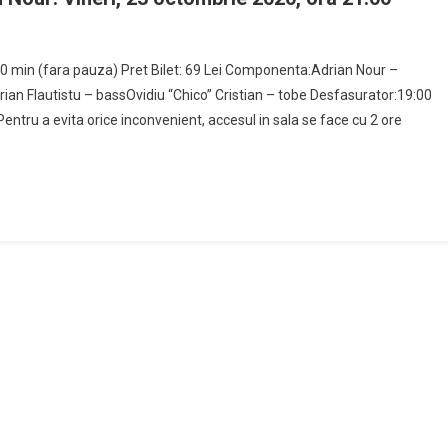
 30 min (fara pauza) Pret Bilet: 69 Lei Componenta:Adrian Nour –
an Flautistu – bassOvidiu “Chico” Cristian – tobe Desfasurator:19:00
ntru a evita orice inconvenient, accesul in sala se face cu 2 ore