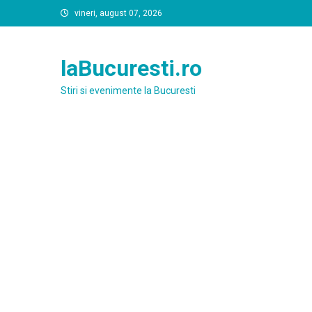
Skip
vineri, august 07, 2026
to
content
laBucuresti.ro
Stiri si evenimente la Bucuresti