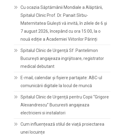
Cu ocazia Săptămânii Mondiale a Alăptării,
Spitalul Clinic Prof. Dr. Panait Sîrbu-
Maternitatea Giulești vă invită, în zilele de 6 și
7 august 2026, începând cu ora 15:00, la o
nouă ediție a Academiei Viitorilor Părinți
Spitalul Clinic de Urgență Sf .Pantelimon
București angajeaza ingrijitoare, registrator
medical debutant
E-mail, calendar şi fişiere partajate: ABC-ul
comunicării digitale la locul de muncă
Spitalul Clinic de Urgență pentru Copii “Grigore
Alexandrescu” Bucuresti angajeaza
electricieni si instalatori
Cum influențează stilul de viață proiectarea
unei locuințe