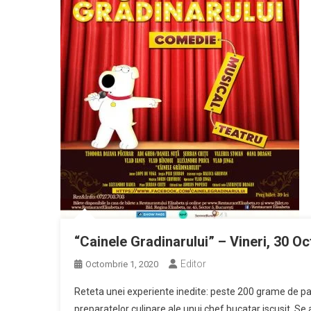
“Cainele Gradinarului” – Vineri, 30 O
Editor
Octombrie 1, 2020
Reteta unei experiente inedite: peste 200 grame de p
preparatelor culinare ale unui chef bucatar iscusit.