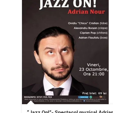
“Jazz On!”- Spectacol muzical Adrian