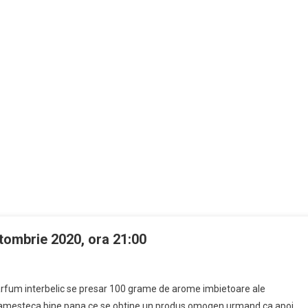
ctombrie 2020, ora 21:00
arfum interbelic se presar 100 grame de arome imbietoare ale
 Se amesteca bine pana ce se obtine un produs omogen urmand ca apoi