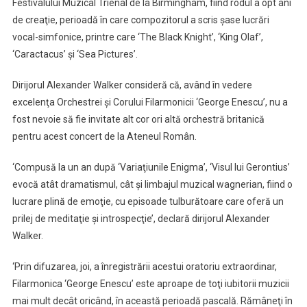
Festivalului Muzical Trienal de la Birmingham, fiind rodul a opt ani
de creaţie, perioadă în care compozitorul a scris şase lucrări
vocal-simfonice, printre care ‘The Black Knight’, ‘King Olaf’,
‘Caractacus’ şi ‘Sea Pictures’.
Dirijorul Alexander Walker consideră că, având în vedere
excelenţa Orchestrei şi Corului Filarmonicii ‘George Enescu’, nu a
fost nevoie să fie invitate alt cor ori altă orchestră britanică
pentru acest concert de la Ateneul Român.
‘Compusă la un an după ‘Variaţiunile Enigma’, ‘Visul lui Gerontius’
evocă atât dramatismul, cât şi limbajul muzical wagnerian, fiind o
lucrare plină de emoţie, cu episoade tulburătoare care oferă un
prilej de meditaţie şi introspecţie’, declară dirijorul Alexander
Walker.
‘Prin difuzarea, joi, a înregistrării acestui oratoriu extraordinar,
Filarmonica ‘George Enescu’ este aproape de toţi iubitorii muzicii
mai mult decât oricând, în această perioadă pascală. Rămâneţi în