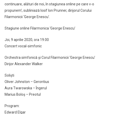
continuare, alături de noi, în stagiunea online pe care v-o
propunem’, subliniază Iosif Ion Prunner, dirijorul Corului
Filarmonicii ‘George Enescu’.
Stagiune online Filarmonica ‘George Enescu’
Joi, 9 aprilie 2020, ora 19.00
Concert vocal-simfonic
Orchestra simfonică şi Corul Filarmonicii ‘George Enescu’
Dirijor Alexander Walker
Solişti
Oliver Johnston – Gerontius
Aura Twarowska – Îngerul
Marius Boloş – Preotul
Program:
Edward Elgar