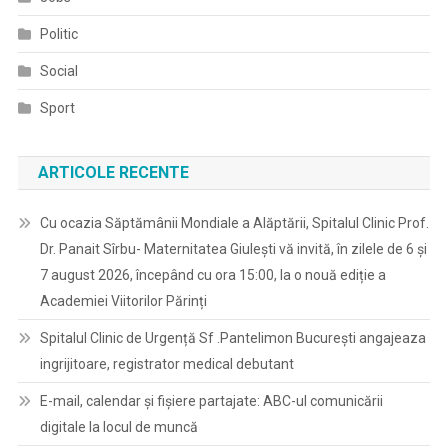
Politic
Social
Sport
ARTICOLE RECENTE
Cu ocazia Săptămânii Mondiale a Alăptării, Spitalul Clinic Prof.
Dr. Panait Sîrbu- Maternitatea Giulești vă invită, în zilele de 6 și
7 august 2026, începând cu ora 15:00, la o nouă ediție a
Academiei Viitorilor Părinți
Spitalul Clinic de Urgență Sf .Pantelimon București angajeaza
ingrijitoare, registrator medical debutant
E-mail, calendar şi fişiere partajate: ABC-ul comunicării
digitale la locul de muncă