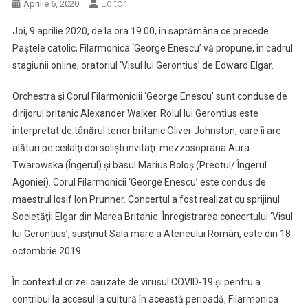
Editor
Aprilie 6, 2020
Joi, 9 aprilie 2020, de la ora 19.00, în saptămâna ce precede
Paştele catolic, Filarmonica ‘George Enescu’ vă propune, în cadrul
stagiunii online, oratoriul ‘Visul lui Gerontius’ de Edward Elgar.
Orchestra şi Corul Filarmoniciii ‘George Enescu’ sunt conduse de
dirijorul britanic Alexander Walker. Rolul lui Gerontius este
interpretat de tânărul tenor britanic Oliver Johnston, care îi are
alături pe ceilalţi doi solişti invitaţi: mezzosoprana Aura
Twarowska (Îngerul) şi basul Marius Boloş (Preotul/ Îngerul
Agoniei). Corul Filarmonicii ‘George Enescu’ este condus de
maestrul Iosif Ion Prunner. Concertul a fost realizat cu sprijinul
Societăţii Elgar din Marea Britanie. Înregistrarea concertului ‘Visul
lui Gerontius’, susţinut Sala mare a Ateneului Român, este din 18
octombrie 2019.
În contextul crizei cauzate de virusul COVID-19 şi pentru a
contribui la accesul la cultură în această perioadă, Filarmonica