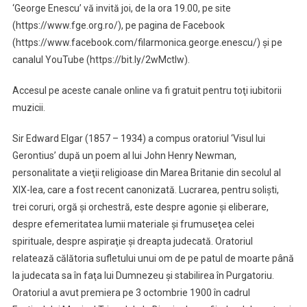
‘George Enescu’ vă invită joi, de la ora 19.00, pe site
(https://www.fge.org.ro/), pe pagina de Facebook
(https://www.facebook.com/filarmonica.george.enescu/) şi pe
canalul YouTube (https://bit.ly/2wMctlw).
Accesul pe aceste canale online va fi gratuit pentru toţi iubitorii
muzicii.
Sir Edward Elgar (1857 – 1934) a compus oratoriul ‘Visul lui
Gerontius’ după un poem al lui John Henry Newman,
personalitate a vieţii religioase din Marea Britanie din secolul al
XIX-lea, care a fost recent canonizată. Lucrarea, pentru solişti,
trei coruri, orgă şi orchestră, este despre agonie şi eliberare,
despre efemeritatea lumii materiale şi frumuseţea celei
spirituale, despre aspiraţie şi dreapta judecată. Oratoriul
relatează călătoria sufletului unui om de pe patul de moarte până
la judecata sa în faţa lui Dumnezeu şi stabilirea în Purgatoriu.
Oratoriul a avut premiera pe 3 octombrie 1900 în cadrul