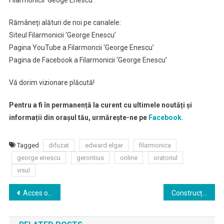
Filarmonicii ‘Geoge Enescu’.
Rămâneţi alături de noi pe canalele:
Siteul Filarmonicii ‘George Enescu’
Pagina YouTube a Filarmoncii ‘George Enescu’
Pagina de Facebook a Filarmonicii ‘George Enescu’
Vă dorim vizionare plăcută!
Pentru a fi în permanență la curent cu ultimele noutăți și
informații din orașul tău, urmărește-ne pe
Facebook.
Tagged
difuzat
edward elgar
filarmonica
george enescu
gerontius
online
oratoriul
visul
Navigare
Acces online gratuit la consultații medicale, extins la 18 spitale ale Primăriei Capitalei
Construcția mini-spitalului exterior al Institutului Clinic Fundeni, format din containere, este aproape gata
în