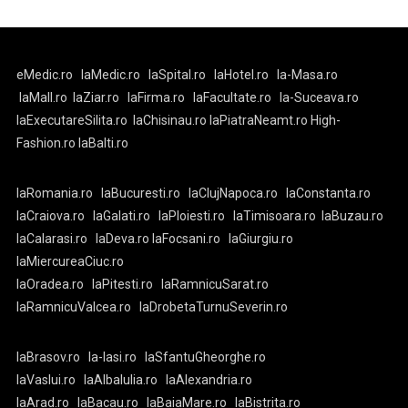
eMedic.ro
laMedic.ro
laSpital.ro
laHotel.ro
la-Masa.ro
laMall.ro
laZiar.ro
laFirma.ro
laFacultate.ro
la-Suceava.ro
laExecutareSilita.ro
laChisinau.ro
laPiatraNeamt.ro
High-
Fashion.ro
laBalti.ro
laRomania.ro
laBucuresti.ro
laClujNapoca.ro
laConstanta.ro
laCraiova.ro
laGalati.ro
laPloiesti.ro
laTimisoara.ro
laBuzau.ro
laCalarasi.ro
laDeva.ro
laFocsani.ro
laGiurgiu.ro
laMiercureaCiuc.ro
laOradea.ro
laPitesti.ro
laRamnicuSarat.ro
laRamnicuValcea.ro
laDrobetaTurnuSeverin.ro
laBrasov.ro
la-Iasi.ro
laSfantuGheorghe.ro
laVaslui.ro
laAlbaIulia.ro
laAlexandria.ro
laArad.ro
laBacau.ro
laBaiaMare.ro
laBistrita.ro