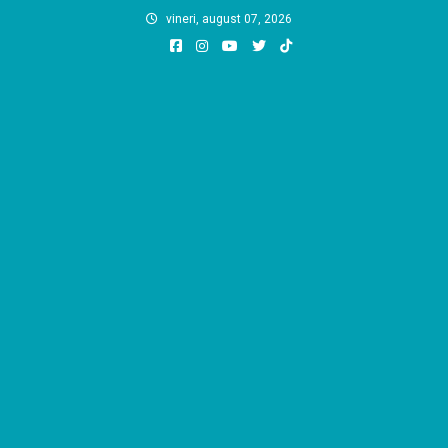
Skip
vineri, august 07, 2026
to
content