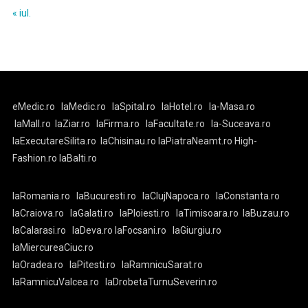
« iul.
eMedic.ro
laMedic.ro
laSpital.ro
laHotel.ro
la-Masa.ro
laMall.ro
laZiar.ro
laFirma.ro
laFacultate.ro
la-Suceava.ro
laExecutareSilita.ro
laChisinau.ro
laPiatraNeamt.ro
High-
Fashion.ro
laBalti.ro
laRomania.ro
laBucuresti.ro
laClujNapoca.ro
laConstanta.ro
laCraiova.ro
laGalati.ro
laPloiesti.ro
laTimisoara.ro
laBuzau.ro
laCalarasi.ro
laDeva.ro
laFocsani.ro
laGiurgiu.ro
laMiercureaCiuc.ro
laOradea.ro
laPitesti.ro
laRamnicuSarat.ro
laRamnicuValcea.ro
laDrobetaTurnuSeverin.ro