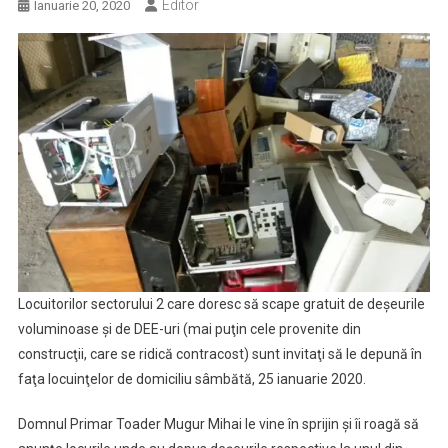
Editor
Ianuarie 20, 2020
Locuitorilor sectorului 2 care doresc să scape gratuit de deşeurile
voluminoase şi de DEE-uri (mai puţin cele provenite din
construcţii, care se ridică contracost) sunt invitaţi să le depună în
faţa locuinţelor de domiciliu sâmbătă, 25 ianuarie 2020.
Domnul Primar Toader Mugur Mihai le vine în sprijin şi îi roagă să