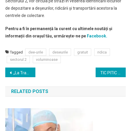
Sectorului 2, vor circula pe străzi în vederea identificării locurilor
de depozitare a deşeurilor, ridicării şi transportării acestora la
centrele de colectare.
Pentru a fi în permanență la curent cu ultimele noutăți și
informații din orașul tău, urmărește-ne pe
Facebook.
Tagged
dee-urile
deseurile
gratuit
ridica
sectorul 2
voluminoase
Navigare
„La Traviata”, la început de an pe scena Operei Naţionale Bucureşti
TIC PITIC – Zilele Small size Ediția a VI-a, 31 ianuarie – 2 februarie 2020 Teatrul Ion Creangă, Sala Mică
în
RELATED POSTS
articole