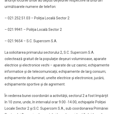
anunţe locurile unde au depus deşeurile respective la unul din
următoarele numere de telefon:
– 021.252.51.03 – Poliţia Locală Sector 2
– 021.9941 – Poliţia Locală Sector 2
– 021.9654 – S.C. Supercom S.A.
La solicitarea primarului sectorului 2, S.C. Supercom S.A.
colectează gratuit de la populaţie deşeuri voluminoase, aparate
electrice şi electronice vechi – aparate de uz casnic; echipamente
informatice şi de telecomunicaţii; echipamente de larg consum;
echipamente de iluminat; unelte electrice şi electronice; jucării,
echipamente sportive şi de agrement.
În vederea bunei coordonări a activităţii, sectorul 2 a fost împărţit
în 10 zone, unde, în intervalul orar 9.00 -14.00, echipajele Poliţiei
Locale Sector 2 şi S.C. Supercom S.A., sub coordonarea Primăriei