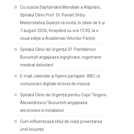
Cu ocazia Săptămânii Mondiale a Alăptării,
Spitalul Clinic Prof. Dr. Panait Sîrbu-
Maternitatea Giulești vă invită, în zilele de 6 și
7 august 2026, începând cu ora 15:00, la o
nouă ediție a Academiei Viitorilor Părinți
Spitalul Clinic de Urgență Sf .Pantelimon
București angajeaza ingrijitoare, registrator
medical debutant
E-mail, calendar şi fişiere partajate: ABC-ul
comunicării digitale la locul de muncă
Spitalul Clinic de Urgență pentru Copii “Grigore
Alexandrescu” Bucuresti angajeaza
electricieni si instalatori
Cum influențează stilul de viață proiectarea
unei locuințe