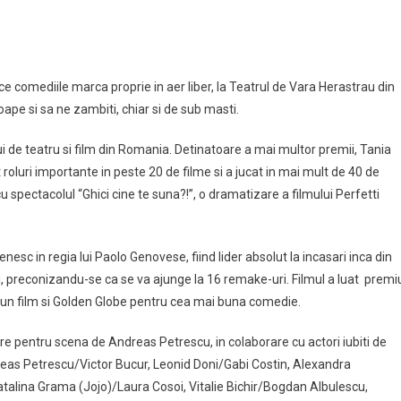
comediile marca proprie in aer liber, la Teatrul de Vara Herastrau din
pe si sa ne zambiti, chiar si de sub masti.
i de teatru si film din Romania. Detinatoare a mai multor premii, Tania
t roluri importante in peste 20 de filme si a jucat in mai mult de 40 de
u spectacolul “Ghici cine te suna?!”, o dramatizare a filmului Perfetti
nesc in regia lui Paolo Genovese, fiind lider absolut la incasari inca din
i, preconizandu-se ca se va ajunge la 16 remake-uri. Filmul a luat premi
 bun film si Golden Globe pentru cea mai buna comedie.
are pentru scena de Andreas Petrescu, in colaborare cu actori iubiti de
eas Petrescu/Victor Bucur, Leonid Doni/Gabi Costin, Alexandra
Catalina Grama (Jojo)/Laura Cosoi, Vitalie Bichir/Bogdan Albulescu,