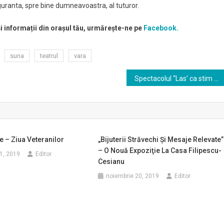
guranta, spre bine dumneavoastra, al tuturor.
și informații din orașul tău, urmărește-ne pe
Facebook.
suna
teatrul
vara
Spectacolul “Las’ ca stim noi!” la Amfiteatrul “Mihai Eminescu” din Bucuresti
 – Ziua Veteranilor
„Bijuterii Străvechi Şi Mesaje Relevate”
– O Nouă Expoziţie La Casa Filipescu-
1, 2019
Editor
Cesianu
noiembrie 20, 2019
Editor