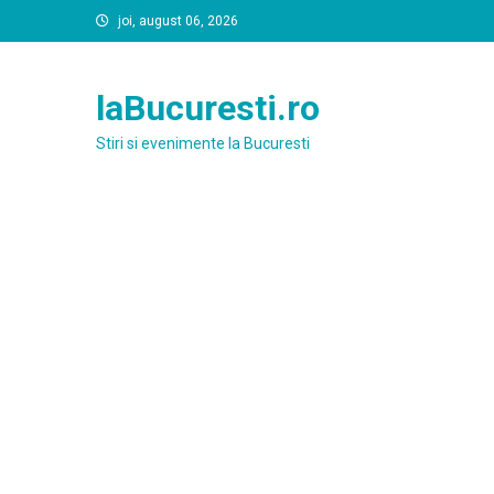
Skip
joi, august 06, 2026
to
content
laBucuresti.ro
Stiri si evenimente la Bucuresti