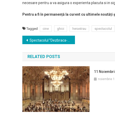
necesare pentru a va asigura o experienta placuta si in si
Pentru a fi în permanență la curent cu ultimele noutăți 
Tagged
cine
ghici
herastrau
spectacolul
Navigare
Spectacolul ”Dezbraca-te, vreau sa-ti vorbesc!” la Amfiteatrul “Mihai Eminescu”
în
RELATED POSTS
articole
11 Noiembrie
noiembrie 1