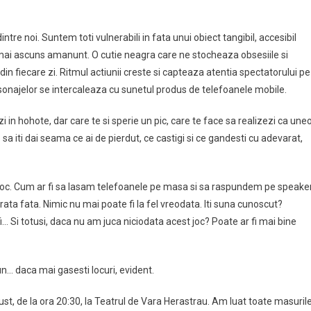
tre noi. Suntem toti vulnerabili in fata unui obiect tangibil, accesibil
el mai ascuns amanunt. O cutie neagra care ne stocheaza obsesiile si
r din fiecare zi. Ritmul actiunii creste si capteaza atentia spectatorului pe
ersonajelor se intercaleaza cu sunetul produs de telefoanele mobile.
 in hohote, dar care te si sperie un pic, care te face sa realizezi ca uneo
 sa iti dai seama ce ai de pierdut, ce castigi si ce gandesti cu adevarat,
 joc. Cum ar fi sa lasam telefoanele pe masa si sa raspundem pe speake
ata fata. Nimic nu mai poate fi la fel vreodata. Iti suna cunoscut?
… Si totusi, daca nu am juca niciodata acest joc? Poate ar fi mai bine
n… daca mai gasesti locuri, evident.
ust, de la ora 20:30, la Teatrul de Vara Herastrau. Am luat toate masuril