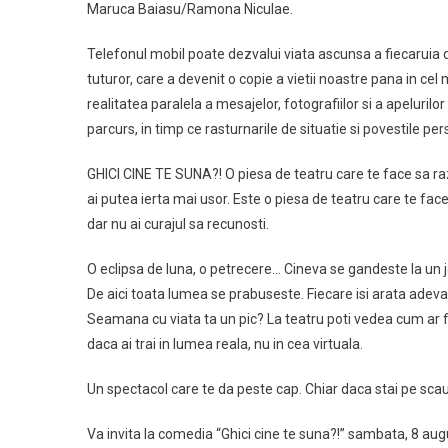
Maruca Baiasu/Ramona Niculae.
Telefonul mobil poate dezvalui viata ascunsa a fiecaruia din
tuturor, care a devenit o copie a vietii noastre pana in c
realitatea paralela a mesajelor, fotografiilor si a apelurilo
parcurs, in timp ce rasturnarile de situatie si povestile p
GHICI CINE TE SUNA?! O piesa de teatru care te face sa razi
ai putea ierta mai usor. Este o piesa de teatru care te face
dar nu ai curajul sa recunosti.
O eclipsa de luna, o petrecere… Cineva se gandeste la un
De aici toata lumea se prabuseste. Fiecare isi arata adevar
Seamana cu viata ta un pic? La teatru poti vedea cum ar fi
daca ai trai in lumea reala, nu in cea virtuala.
Un spectacol care te da peste cap. Chiar daca stai pe scau
Va invita la comedia “Ghici cine te suna?!” sambata, 8 aug