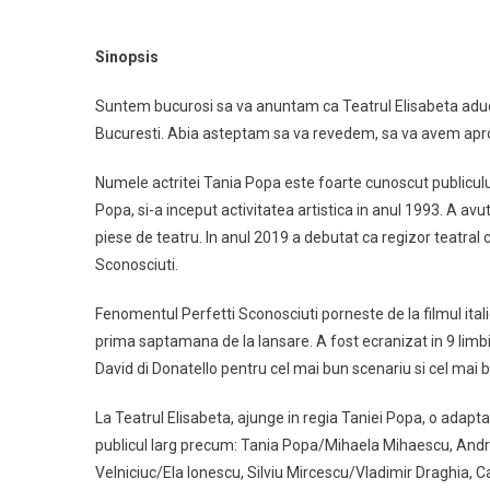
Sinopsis
Suntem bucurosi sa va anuntam ca Teatrul Elisabeta aduce 
Bucuresti. Abia asteptam sa va revedem, sa va avem aproa
Numele actritei Tania Popa este foarte cunoscut publiculu
Popa, si-a inceput activitatea artistica in anul 1993. A avu
piese de teatru. In anul 2019 a debutat ca regizor teatral c
Sconosciuti.
Fenomentul Perfetti Sconosciuti porneste de la filmul italie
prima saptamana de la lansare. A fost ecranizat in 9 limb
David di Donatello pentru cel mai bun scenariu si cel mai
La Teatrul Elisabeta, ajunge in regia Taniei Popa, o adapt
publicul larg precum: Tania Popa/Mihaela Mihaescu, Andr
Velniciuc/Ela Ionescu, Silviu Mircescu/Vladimir Draghia, 