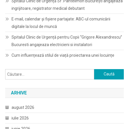
Spitalul Clinic de Urgență Sf .Pantelimon București angajeaza
ingrijitoare, registrator medical debutant
E-mail, calendar şi fişiere partajate: ABC-ul comunicării
digitale la locul de muncă
Spitalul Clinic de Urgență pentru Copii “Grigore Alexandrescu”
Bucuresti angajeaza electricieni si instalatori
Cum influențează stilul de viață proiectarea unei locuințe
Caută
după:
ARHIVE
august 2026
iulie 2026
iunie 2026