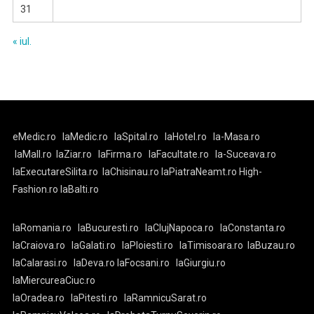
31
« iul.
eMedic.ro
laMedic.ro
laSpital.ro
laHotel.ro
la-Masa.ro
laMall.ro
laZiar.ro
laFirma.ro
laFacultate.ro
la-Suceava.ro
laExecutareSilita.ro
laChisinau.ro
laPiatraNeamt.ro
High-
Fashion.ro
laBalti.ro
laRomania.ro
laBucuresti.ro
laClujNapoca.ro
laConstanta.ro
laCraiova.ro
laGalati.ro
laPloiesti.ro
laTimisoara.ro
laBuzau.ro
laCalarasi.ro
laDeva.ro
laFocsani.ro
laGiurgiu.ro
laMiercureaCiuc.ro
laOradea.ro
laPitesti.ro
laRamnicuSarat.ro