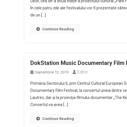
Obor, cea de-a doua ediţie a proiectului cultural „Park
În cele patru zile ale festivalului vor fi prezentate cât
de un […]
Continue Reading
DokStation Music Documentary Film Fe
Editor
Septembrie 12, 2019
Primăria Sectorului 6, prin Centrul Cultural European Sec
Documentary Film Festival, la concertul uneia dintre 
Lautrec, dar şi la proiecţia filmului documentar „The Kin
Concertul va avea […]
Continue Reading