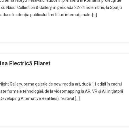
cu tema Hibryd. Festivalul aduce în premieră în România proiecţii de
t cu Năsui Collection & Gallery, în perioada 22-24 noiembrie, la Spaţiu
uce în atenţia publicului trei titluri internaţionale. […]
ina Electrică Filaret
ight Gallery, prima galerie de new media art, după 11 ediţii în cadrul
te formele tehnologiei, de la videomapping la AR, VR şi AI, iniţiatorii
eloping Alternative Realities), festival […]