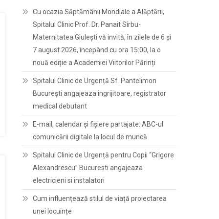
Cu ocazia Săptămânii Mondiale a Alăptării,
Spitalul Clinic Prof. Dr. Panait Sîrbu-
Maternitatea Giulești vă invită, în zilele de 6 și
7 august 2026, începând cu ora 15:00, la o
nouă ediție a Academiei Viitorilor Părinți
Spitalul Clinic de Urgență Sf .Pantelimon
București angajeaza ingrijitoare, registrator
medical debutant
E-mail, calendar şi fişiere partajate: ABC-ul
comunicării digitale la locul de muncă
Spitalul Clinic de Urgență pentru Copii “Grigore
Alexandrescu” Bucuresti angajeaza
electricieni si instalatori
Cum influențează stilul de viață proiectarea
unei locuințe