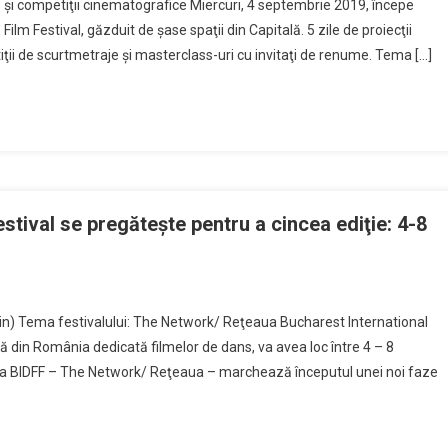
ivă şi competiţii cinematografice Miercuri, 4 septembrie 2019, începe
lm Festival, găzduit de şase spaţii din Capitală. 5 zile de proiecţii
ţii de scurtmetraje şi masterclass-uri cu invitaţi de renume. Tema […]
stival se pregăteşte pentru a cincea ediţie: 4-8
in) Tema festivalului: The Network/ Reţeaua Bucharest International
 din România dedicată filmelor de dans, va avea loc între 4 – 8
ii a BIDFF – The Network/ Reţeaua – marchează începutul unei noi faze