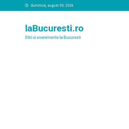
Skip
duminică, august 09, 2026
to
content
laBucuresti.ro
Stiri si evenimente la Bucuresti