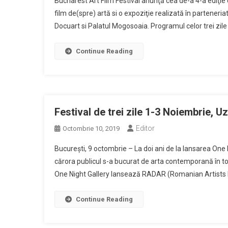
Bucharest Art Film Festival anunţă cea de-a 4-a ediţie 
film de(spre) artă si o expoziţie realizată în parteneria
Docuart si Palatul Mogosoaia. Programul celor trei zile ad
Continue Reading
Festival de trei zile 1-3 Noiembrie, Uz
Editor
Octombrie 10, 2019
Bucureşti, 9 octombrie – La doi ani de la lansarea One N
cărora publicul s-a bucurat de arta contemporană în toa
One Night Gallery lansează RADAR (Romanian Artists Dev
Continue Reading